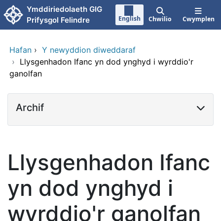
Neidio i'r prif gynnwy
Ymddiriedolaeth GIG
English
Chwilio
Cwymplen
Prifysgol Felindre
Hafan
›
Y newyddion diweddaraf
›
Llysgenhadon Ifanc yn dod ynghyd i wyrddio'r
ganolfan
Archif
Llysgenhadon Ifanc
yn dod ynghyd i
wyrddio'r ganolfan