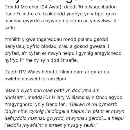
Ddydd Mercher (24 Awst), daeth 10 o lysgenhadon
ifanc Felindre a'u teuluoedd ynghyd yn y tipi i greu
mannau gwyrdd a bywiog i gleifion ac ymwelwyr â'r
safle.
Ymhlith y gweithgareddau roedd plannu gerddi
perlysiau, dyfrio blodau, creu a gosod gwestai i
bryfed, a'r cyfan er mwyn helpu i gynnig amgylchedd
hyfryd i'r rheiny sy'n dod i'r safle.
Daeth ITV Wales hefyd i ffilmio darn ar gyfer eu
bwletin nosweithiol am 6pm.
"Mae'n wych pan mae pobl yn dod yma am
driniaeth",
meddai Dr Hilary Williams sy'n Oncolegydd
Ymgynghorol yn y Ganolfan,
"Gallwn ni roi cymorth
iddyn nhw, cynnig lle diogel a hapus i'w plant er mwyn
defnyddio mannau gwyrdd, mwynhau gerddi... a helpu
i leddfu rhywfaint o straen ymysg y teulu."