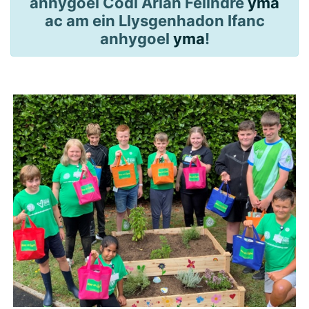
anhygoel Codi Arian Felindre
yma
ac am ein Llysgenhadon Ifanc
anhygoel
yma
!