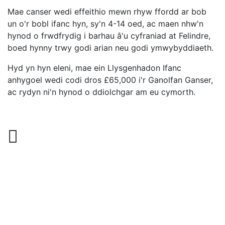
Mae canser wedi effeithio mewn rhyw ffordd ar bob
un o'r bobl ifanc hyn, sy'n 4-14 oed, ac maen nhw'n
hynod o frwdfrydig i barhau â'u cyfraniad at Felindre,
boed hynny trwy godi arian neu godi ymwybyddiaeth.
Hyd yn hyn eleni, mae ein Llysgenhadon Ifanc
anhygoel wedi codi dros £65,000 i'r Ganolfan Ganser,
ac rydyn ni'n hynod o ddiolchgar am eu cymorth.