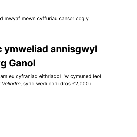
dd mwyaf mewn cyffuriau canser ceg y
c ymweliad annisgwyl
wg Ganol
m eu cyfraniad eithriadol i'w cymuned leol
 Velindre
, sydd wedi codi dros £2,000 i