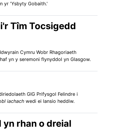
n yr 'Ysbyty Gobaith.'
i'r Tîm Tocsigedd
ddwyrain Cymru Wobr Rhagoriaeth
haf yn y seremoni flynyddol yn Glasgow.
riedolaeth GIG Prifysgol Felindre i
obl iachach
wedi ei lansio heddiw.
 yn rhan o dreial