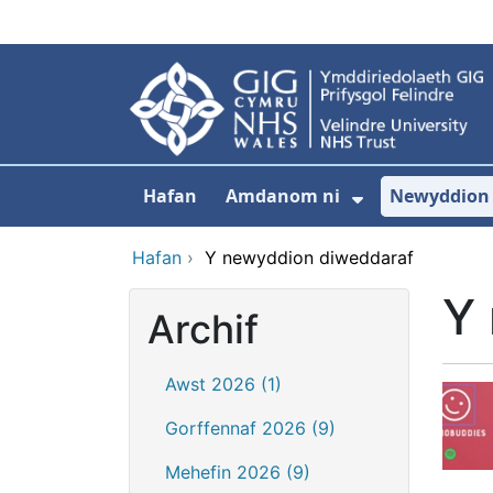
Neidio i'r prif gynnwy
Hafan
Amdanom ni
Newyddion
Dangos isdd
Hafan
›
Y newyddion diweddaraf
Y
Archif
Awst 2026 (1)
Gorffennaf 2026 (9)
Mehefin 2026 (9)