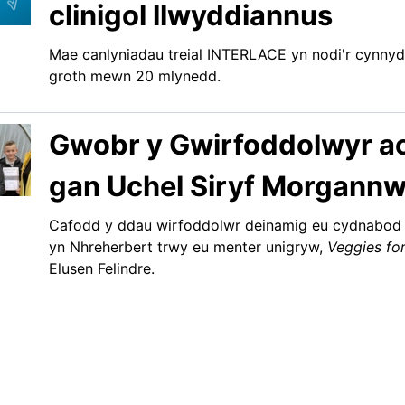
clinigol llwyddiannus
Mae canlyniadau treial INTERLACE yn nodi'r cynny
groth mewn 20 mlynedd.
Gwobr y Gwirfoddolwyr a
gan Uchel Siryf Morgann
Cafodd y ddau wirfoddolwr deinamig eu cydnabod a
yn Nhreherbert trwy eu menter unigryw,
Veggies for
Elusen Felindre.