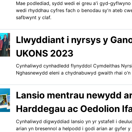
Mae podlediad, sydd wedi ei greu a'i gyd-gyflwyn
wedi rhyddhau cyfres fach o benodau sy'n ateb cwe
safbwynt y claf.
Llwyddiant i nyrsys y Gan
UKONS 2023
Cynhaliwyd cynhadledd flynyddol Cymdeithas Nyr
Nghasnewydd eleni a chydnabuwyd gwaith rhai o’n n
Lansio mentrau newydd ar 
Harddegau ac Oedolion Ifa
Cynhaliwyd digwyddiad lansio yn yr ystafell i deu
arian yn bresennol a helpodd i godi arian ar gyfer 