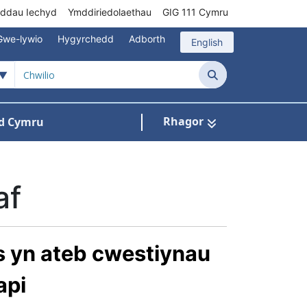
rddau Iechyd
Ymddiriedolaethau
GIG 111 Cymru
Gwe-lywio
Hygyrchedd
Adborth
English
Chwilio
Rhagor
d Cymru
Cysylltu â ni
n ar gyfer Pynciau
af
 yn ateb cwestiynau
api