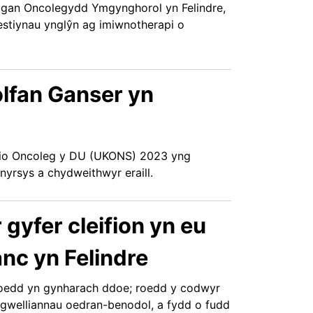
o gan Oncolegydd Ymgynghorol yn Felindre,
stiynau ynglŷn ag imiwnotherapi o
olfan Ganser yn
sio Oncoleg y DU (UKONS) 2023 yng
yrsys a chydweithwyr eraill.
gyfer cleifion yn eu
nc yn Felindre
luoedd yn gynharach ddoe; roedd y codwyr
y gwelliannau oedran-benodol, a fydd o fudd