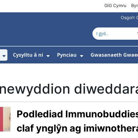
GIG Cymru
By
Osgoi'r 
Cysylltu â ni
Pynciau
Gwasanaeth Gwae
ewislen ar gyfer Amdanom ni
Dangos isddewislen ar gyfer Newyddion
Dangos isddewislen ar gyfer 
Dangos isddewisle
 newyddion diweddar
Podlediad Immunobuddies
claf ynglŷn ag imiwnother