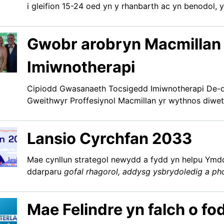
i gleifion 15-24 oed yn y rhanbarth ac yn benodol, y
Gwobr arobryn Macmillan 
Imiwnotherapi
Cipiodd Gwasanaeth Tocsigedd Imiwnotherapi De-
Gweithwyr Proffesiynol Macmillan yr wythnos diwet
Lansio Cyrchfan 2033
Mae cynllun strategol newydd a fydd yn helpu Ymddi
ddarparu
gofal rhagorol, addysg ysbrydoledig a ph
Mae Felindre yn falch o fod