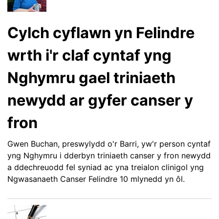
Cylch cyflawn yn Felindre
wrth i'r claf cyntaf yng
Nghymru gael triniaeth
newydd ar gyfer canser y
fron
Gwen Buchan, preswylydd o'r Barri, yw'r person cyntaf
yng Nghymru i dderbyn triniaeth canser y fron newydd
a ddechreuodd fel syniad ac yna treialon clinigol yng
Ngwasanaeth Canser Felindre 10 mlynedd yn ôl.