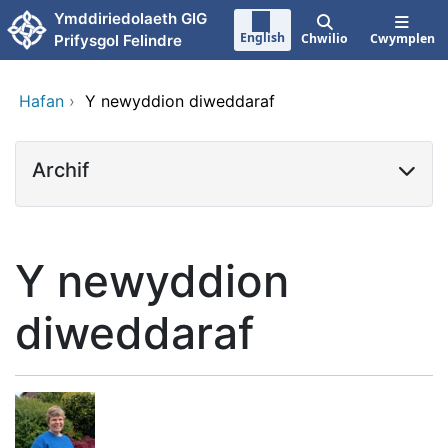
Neidio i'r prif gynnwy
Ymddiriedolaeth GIG
English
Chwilio
Cwymplen
Prifysgol Felindre
Hafan
›
Y newyddion diweddaraf
Archif
Y newyddion
diweddaraf