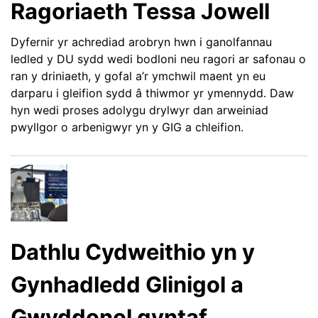
Ragoriaeth Tessa Jowell
Dyfernir yr achrediad arobryn hwn i ganolfannau
ledled y DU sydd wedi bodloni neu ragori ar safonau o
ran y driniaeth, y gofal a’r ymchwil maent yn eu
darparu i gleifion sydd â thiwmor yr ymennydd. Daw
hyn wedi proses adolygu drylwyr dan arweiniad
pwyllgor o arbenigwyr yn y GIG a chleifion.
Dathlu Cydweithio yn y
Gynhadledd Glinigol a
Gwyddonol gyntaf