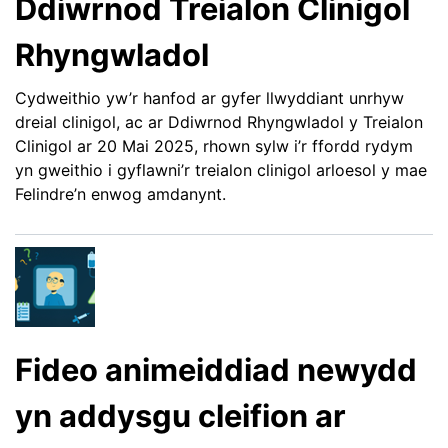
Ddiwrnod Treialon Clinigol
Rhyngwladol
Cydweithio yw’r hanfod ar gyfer llwyddiant unrhyw
dreial clinigol, ac ar Ddiwrnod Rhyngwladol y Treialon
Clinigol ar 20 Mai 2025, rhown sylw i’r ffordd rydym
yn gweithio i gyflawni’r treialon clinigol arloesol y mae
Felindre’n enwog amdanynt.
Fideo animeiddiad newydd
yn addysgu cleifion ar