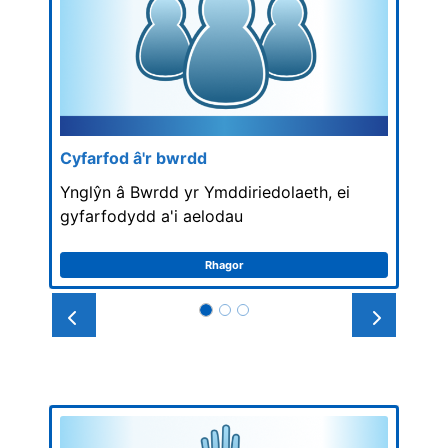
Cyfarfod â'r bwrdd
Ynglŷn â Bwrdd yr Ymddiriedolaeth, ei
gyfarfodydd a'i aelodau
Rhagor
Prev
Next