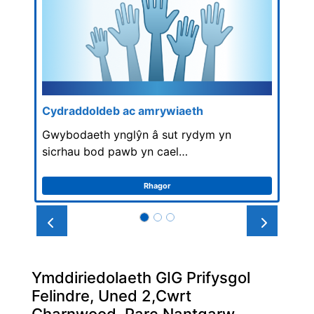
Cydraddoldeb ac amrywiaeth
Gwybodaeth ynglŷn â sut rydym yn
sicrhau bod pawb yn cael…
Rhagor
Prev
Next
Ymddiriedolaeth GIG Prifysgol
Felindre, Uned 2,Cwrt
Charnwood, Parc Nantgarw,