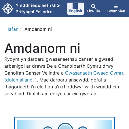
Neidio i'r prif gynnwy
Ymddiriedolaeth GIG
English
Chwilio
Cwymplen
Prifysgol Felindre
Hafan
›
Amdanom ni
Amdanom ni
Rydym yn darparu gwasanaethau canser a gwaed
arbenigol ar draws De a Chanolbarth Cymru drwy
Ganolfan Ganser Velindre a
Gwasanaeth Gwaed Cymru
(dolen allanol
). Mae darparu ansawdd, gofal a
rhagoriaeth i'n cleifion a'n rhoddwyr wrth wraidd ein
sefydliad. Diolch am edrych ar ein gwefan.