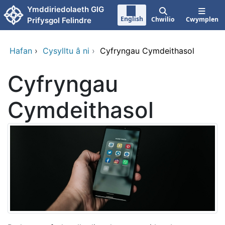
Neidio i'r prif gynnwy
Ymddiriedolaeth GIG
English
Chwilio
Cwymplen
Prifysgol Felindre
Hafan
›
Cysylltu â ni
›
Cyfryngau Cymdeithasol
Cyfryngau
Cymdeithasol