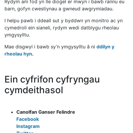
Rydym am fod yn lle diogel er mwyn i bawb rannu eu
barn, gofyn cwestiynau a gwneud awgrymiadau.
I helpu pawb i ddeall sut y byddwn yn monitro ac yn
cymedroli ein sianeli, rydym wedi datblygu rheolau
ymgysylltu.
Mae disgwyl i bawb sy’n ymgysylltu â ni
ddilyn y
rheolau hyn
.
Ein cyfrifon cyfryngau
cymdeithasol
Canolfan Ganser Felindre
Facebook
Instagram