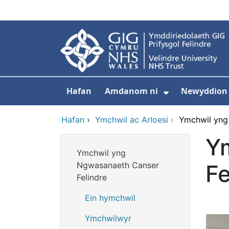
Neidio i'r prif gynnwy
Hafan
Amdanom ni
Newyddion
Dangos isdd
Hafan
›
Ymchwil ac Arloesi
›
Ymchwil yng
Y
Ymchwil yng
Ngwasanaeth Canser
Fe
Felindre
Ein hymchwil
Ymchwilwyr