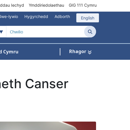
rddau Iechyd
Ymddiriedolaethau
GIG 111 Cymru
Gwe-lywio
Hygyrchedd
Adborth
English
Chwilio
Rhagor
d Cymru
Cysylltu â ni
n ar gyfer Pynciau
eth Canser