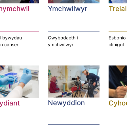
 hymchwil
Ymchwilwyr
Treial
d bywydau
Gwybodaeth i
Esbonio 
on canser
ymchwilwyr
clinigol
Newyddion
ydiant
Cyho