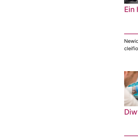
Ein
Newi
cleifi
Diw