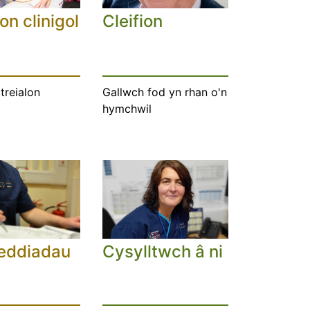
on clinigol
Cleifion
treialon
Gallwch fod yn rhan o'n
hymchwil
eddiadau
Cysylltwch â ni