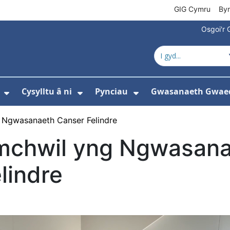
GIG Cymru
By
Osgoi'r 
Cysylltu â ni
Pynciau
Gwasanaeth Gwae
ewislen ar gyfer Amdanom ni
Dangos isddewislen ar gyfer Newyddion
Dangos isddewislen ar gyfer 
Dangos isddewisle
 Ngwasanaeth Canser Felindre
mchwil yng Ngwasana
lindre