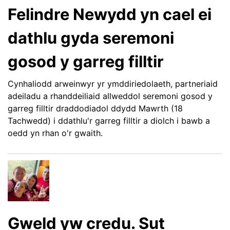
Felindre Newydd yn cael ei
dathlu gyda seremoni
gosod y garreg filltir
Cynhaliodd arweinwyr yr ymddiriedolaeth, partneriaid
adeiladu a rhanddeiliaid allweddol seremoni gosod y
garreg filltir draddodiadol ddydd Mawrth (18
Tachwedd) i ddathlu'r garreg filltir a diolch i bawb a
oedd yn rhan o'r gwaith.
Gweld yw credu. Sut