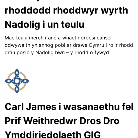
rhoddodd rhoddwyr wyrth
Nadolig i un teulu
Mae teulu merch ifanc a wnaeth oroesi canser
ddwywaith yn annog pobl ar draws Cymru i roi'r rhodd
orau posib y Nadolig hwn – y rhodd o fywyd.
Carl James i wasanaethu fel
Prif Weithredwr Dros Dro
Ymddiriedolaeth GIG