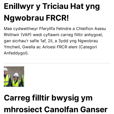
Enillwyr y Triciau Hat yng
Ngwobrau FRCR!
Mae cydweithwyr Fferyllfa Felindre a Chleifion Asesu
Rhithwir (VAP) wedi cyflawni carreg filltir anhygoel,
gan sicrhau'r safle 1af, 2il, a 3ydd yng Ngwobrau
Ymchwil, Gwella ac Arloesi FRCR eleni (Categori
Anfeddygol).
Carreg filltir bwysig ym
mhrosiect Canolfan Ganser