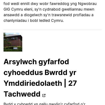
fod wedi ennill dwy wobr fawreddog yng Ngwobrau
GIG Cymru eleni, sy'n cydnabod gwelliannau mewn
ansawdd a diogelwch sy'n trawsnewid profiadau a
chanlyniadau i bobl ledled Cymru.
Arsylwch gyfarfod
cyhoeddus Bwrdd yr
Ymddiriedolaeth | 27
Tachwedd
Bydd y cyhoedd yn gallu gwylio'r cyfarfod o'r