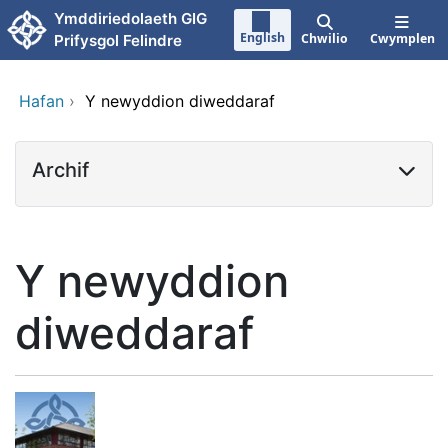
Neidio i'r prif gynnwy
Ymddiriedolaeth GIG
English
Chwilio
Cwymplen
Prifysgol Felindre
Hafan
›
Y newyddion diweddaraf
Archif
Y newyddion
diweddaraf