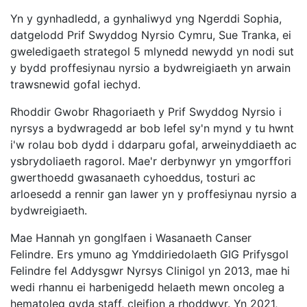
Yn y gynhadledd, a gynhaliwyd yng Ngerddi Sophia,
datgelodd Prif Swyddog Nyrsio Cymru, Sue Tranka, ei
gweledigaeth strategol 5 mlynedd newydd yn nodi sut
y bydd proffesiynau nyrsio a bydwreigiaeth yn arwain
trawsnewid gofal iechyd.
Rhoddir Gwobr Rhagoriaeth y Prif Swyddog Nyrsio i
nyrsys a bydwragedd ar bob lefel sy'n mynd y tu hwnt
i'w rolau bob dydd i ddarparu gofal, arweinyddiaeth ac
ysbrydoliaeth ragorol. Mae'r derbynwyr yn ymgorffori
gwerthoedd gwasanaeth cyhoeddus, tosturi ac
arloesedd a rennir gan lawer yn y proffesiynau nyrsio a
bydwreigiaeth.
Mae Hannah yn gonglfaen i Wasanaeth Canser
Felindre. Ers ymuno ag Ymddiriedolaeth GIG Prifysgol
Felindre fel Addysgwr Nyrsys Clinigol yn 2013, mae hi
wedi rhannu ei harbenigedd helaeth mewn oncoleg a
hematoleg gyda staff, cleifion a rhoddwyr. Yn 2021,