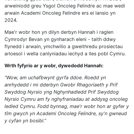
arweiniodd greu Ysgol Oncoleg Felindre ac mae wedi
arwain Academi Oncoleg Felindre ers ei lansio yn
2024.
Mae'r wobr hon yn dilyn derbyn Hannah i raglen
Cymrodyr Bevan yn gynharach eleni - taith ddwy
flynedd i arwain, ymchwilio a gweithredu prosiectau
arloesol i wella canlyniadau iechyd a lles pobl Cymru.
Wrth fyfyrio ar y wobr, dywedodd Hannah:
“Wow, am uchafbwynt gyrfa ddoe. Roedd yn
anrhydedd i mi dderbyn Gwobr Rhagoriaeth y Prif
Swyddog Nyrsio yng Nghynhadledd Prif Swyddog
Nyrsio Cymru am fy nghyfraniadau at addysg oncoleg
ledled Cymru. Fodd bynnag, mae'r wobr hon ar gyfer y
tîm gwych yn Academi Oncoleg Felindre, sy'n gwneud
y cyfan yn bosibl.”