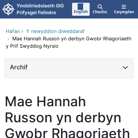
Neidio i'r prif gynnwy
Ymddiriedolaeth GIG
English
Chwilio
Cwymplen
Prifysgol Felindre
Hafan
›
Y newyddion diweddaraf
›
Mae Hannah Russon yn derbyn Gwobr Rhagoriaeth
y Prif Swyddog Nyrsio
Archif
Mae Hannah
Russon yn derbyn
Gwobr Rhagoriaeth