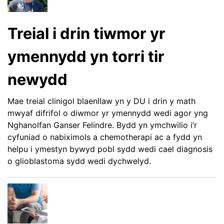
Treial i drin tiwmor yr
ymennydd yn torri tir
newydd
Mae treial clinigol blaenllaw yn y DU i drin y math
mwyaf difrifol o diwmor yr ymennydd wedi agor yng
Nghanolfan Ganser Felindre. Bydd yn ymchwilio i’r
cyfuniad o nabiximols a chemotherapi ac a fydd yn
helpu i ymestyn bywyd pobl sydd wedi cael diagnosis
o glioblastoma sydd wedi dychwelyd.