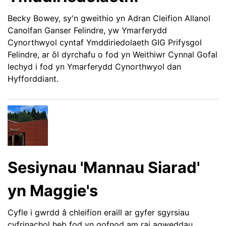
Becky Bowey, sy'n gweithio yn Adran Cleifion Allanol
Canolfan Ganser Felindre, yw Ymarferydd
Cynorthwyol cyntaf Ymddiriedolaeth GIG Prifysgol
Felindre, ar ôl dyrchafu o fod yn Weithiwr Cynnal Gofal
Iechyd i fod yn Ymarferydd Cynorthwyol dan
Hyfforddiant.
Sesiynau 'Mannau Siarad'
yn Maggie's
Cyfle i gwrdd â chleifion eraill ar gyfer sgyrsiau
cyfrinachol heb fod yn gofnod am rai agweddau