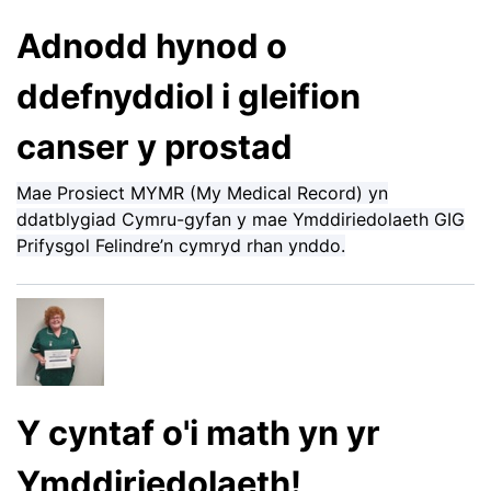
Adnodd hynod o
ddefnyddiol i gleifion
canser y prostad
Mae Prosiect MYMR (My Medical Record) yn
ddatblygiad Cymru-gyfan y mae Ymddiriedolaeth GIG
Prifysgol Felindre’n cymryd rhan ynddo.
Y cyntaf o'i math yn yr
Ymddiriedolaeth!