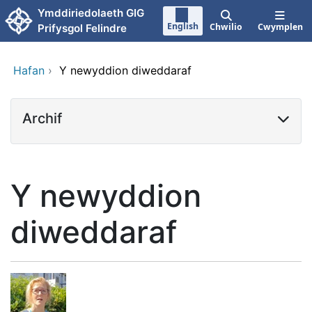
Neidio i'r prif gynnwy
Ymddiriedolaeth GIG
English
Chwilio
Cwymplen
Prifysgol Felindre
Hafan
›
Y newyddion diweddaraf
Archif
Y newyddion
diweddaraf