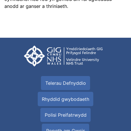
anodd ar ganser a thriniaeth.
Telerau Defnyddio
Rhyddid gwybodaeth
Polisi Preifatrwydd
Popeth am Gwcis