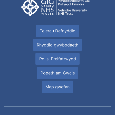
Telerau Defnyddio
Rhyddid gwybodaeth
Polisi Preifatrwydd
Popeth am Gwcis
Map gwefan