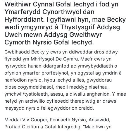
Weithiwr Cynnal Gofal Iechyd i fod yn
Ymarferydd Cynorthwyol dan
Hyfforddiant. I gyflawni hyn, mae Becky
wedi ymgymryd â Thystysgrif Addysg
Uwch mewn Addysg Gweithwyr
Cymorth Nyrsio Gofal Iechyd.
Cwblhaodd Becky y cwrs yn ddiweddar dros ddwy
flynedd ym Mhrifysgol De Cymru. Mae'r cwrs yn
hyrwyddo hunan-ddarganfod ac ymwybyddiaeth o
ofynion ymarfer proffesiynol, yn ogystal ag ymdrin â
hanfodion nyrsio, hybu iechyd a lles, gwyddorau
bioseicogymdeithasol, rheoli meddyginiaethau,
ymchwil/tystiolaeth, asesu, a diwallu anghenion. Y mae
hefyd yn archwilio cyfleoedd therapiwtig ar draws
meysydd nyrsio fel egwyddorion craidd.
Meddai Viv Cooper, Pennaeth Nyrsio, Ansawdd,
Profiad Cleifion a Gofal Integredig: “Mae hwn yn