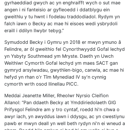
gyrhaeddiad gwych ac yn enghraifft wych o sut mae
angen i ni fanteisio ar gyfleoedd i ddatblygu ein
gweithlu y tu hwnt i fodelau traddodiadol. Rydym yn
falch iawn o Becky ac mae hi eisoes wedi ysbrydoli
eraill i ddilyn llwybr tebyg.”
Symudodd Becky i Gymru yn 2018 er mwyn ymuno â
Felindre, ar ôl gweithio fel Cynorthwyydd Gofal Iechyd
yn Ysbyty Southmead ym Mryste. Daeth yn Uwch
Weithiwr Cymorth Gofal Iechyd ym maes SACT gan
gymryd arsylwadau, gwythïen-bigo, canwla, ac mae hi
hefyd yn rhan o'r Tîm Mynediad IV sy'n cynnig
cymorth wrth osod llinellau PICC.
Meddai Jeanette Miller, Rheolwr Nyrsio Cleifion
Allanol: “Pan ddaeth Becky at Ymddiriedolaeth GIG
Prifysgol Felindre am y tro cyntaf, roedd hi'n chwa o
awyr iach, yn awyddus iawn i ddysgu, ac yn cwestiynu
pawb er mwyn deall yn well beth rydyn ni'n ei wneud a