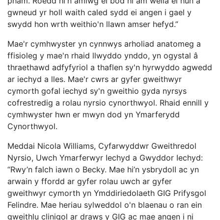
pham. Roedd hi'n amlwg ei bod hi am wella ei hun a
gwneud yr holl waith caled sydd ei angen i gael y
swydd hon wrth weithio'n llawn amser hefyd.”
Mae'r cymhwyster yn cynnwys arholiad anatomeg a
ffisioleg y mae'n rhaid llwyddo ynddo, yn ogystal â
thraethawd adfyfyriol a thaflen sy'n hyrwyddo agwedd
ar iechyd a lles. Mae'r cwrs ar gyfer gweithwyr
cymorth gofal iechyd sy'n gweithio gyda nyrsys
cofrestredig a rolau nyrsio cynorthwyol. Rhaid ennill y
cymhwyster hwn er mwyn dod yn Ymarferydd
Cynorthwyol.
Meddai Nicola Williams, Cyfarwyddwr Gweithredol
Nyrsio, Uwch Ymarferwyr Iechyd a Gwyddor Iechyd:
“Rwy’n falch iawn o Becky. Mae hi’n ysbrydolI ac yn
arwain y ffordd ar gyfer rolau uwch ar gyfer
gweithwyr cymorth yn Ymddiriedolaeth GIG Prifysgol
Felindre. Mae heriau sylweddol o'n blaenau o ran ein
gweithlu clinigol ar draws y GIG ac mae angen i ni