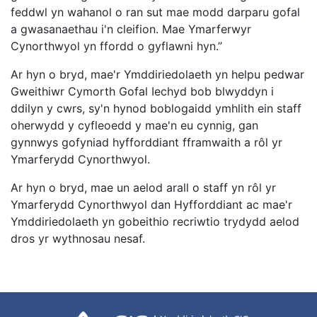
feddwl yn wahanol o ran sut mae modd darparu gofal
a gwasanaethau i'n cleifion. Mae Ymarferwyr
Cynorthwyol yn ffordd o gyflawni hyn.”
Ar hyn o bryd, mae'r Ymddiriedolaeth yn helpu pedwar
Gweithiwr Cymorth Gofal Iechyd bob blwyddyn i
ddilyn y cwrs, sy'n hynod boblogaidd ymhlith ein staff
oherwydd y cyfleoedd y mae'n eu cynnig, gan
gynnwys gofyniad hyfforddiant fframwaith a rôl yr
Ymarferydd Cynorthwyol.
Ar hyn o bryd, mae un aelod arall o staff yn rôl yr
Ymarferydd Cynorthwyol dan Hyfforddiant ac mae'r
Ymddiriedolaeth yn gobeithio recriwtio trydydd aelod
dros yr wythnosau nesaf.