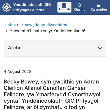
Neidio i'r prif gynnwy
Ymddiriedolaeth GIG
English
Chwilio
Cwymplen
Prifysgol Felindre
Hafan
›
Y newyddion diweddaraf
›
Y cyntaf o'i math yn yr Ymddiriedolaeth!
Archif
4 August 2023
Becky Bowey, sy'n gweithio yn Adran
Cleifion Allanol Canolfan Ganser
Felindre, yw Ymarferydd Cynorthwyol
cyntaf Ymddiriedolaeth GIG Prifysgol
Felindre, ar ôl dyrchafu o fod yn