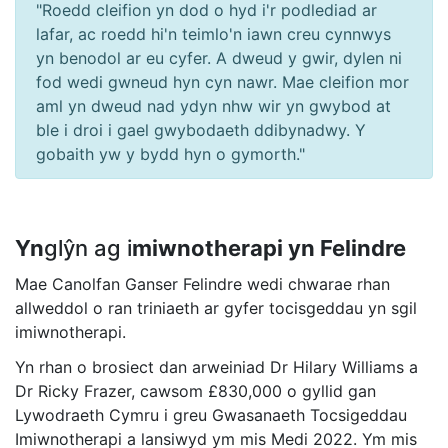
"Roedd cleifion yn dod o hyd i'r podlediad ar
lafar, ac roedd hi'n teimlo'n iawn creu cynnwys
yn benodol ar eu cyfer. A dweud y gwir, dylen ni
fod wedi gwneud hyn cyn nawr. Mae cleifion mor
aml yn dweud nad ydyn nhw wir yn gwybod at
ble i droi i gael gwybodaeth ddibynadwy. Y
gobaith yw y bydd hyn o gymorth."
Yn
glŷn ag i
miwnotherapi yn Felindre
Mae Canolfan Ganser Felindre wedi chwarae rhan
allweddol o ran triniaeth ar gyfer tocisgeddau yn sgil
imiwnotherapi.
Yn rhan o brosiect dan arweiniad Dr Hilary Williams a
Dr Ricky Frazer, cawsom £830,000 o gyllid gan
Lywodraeth Cymru i greu Gwasanaeth Tocsigeddau
Imiwnotherapi a lansiwyd ym mis Medi 2022. Ym mis