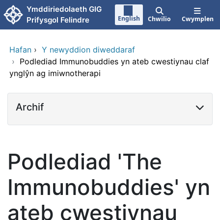
Neidio i'r prif gynnwy
Ymddiriedolaeth GIG
English
Chwilio
Cwymplen
Prifysgol Felindre
Hafan
›
Y newyddion diweddaraf
›
Podlediad Immunobuddies yn ateb cwestiynau claf
ynglŷn ag imiwnotherapi
Archif
Podlediad 'The
Immunobuddies' yn
ateb cwestiynau