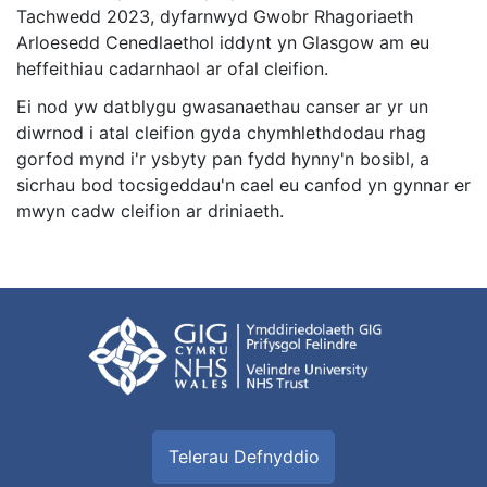
Tachwedd 2023, dyfarnwyd Gwobr Rhagoriaeth
Arloesedd Cenedlaethol iddynt yn Glasgow am eu
heffeithiau cadarnhaol ar ofal cleifion.
Ei nod yw datblygu gwasanaethau canser ar yr un
diwrnod i atal cleifion gyda chymhlethdodau rhag
gorfod mynd i'r ysbyty pan fydd hynny'n bosibl, a
sicrhau bod tocsigeddau'n cael eu canfod yn gynnar er
mwyn cadw cleifion ar driniaeth.
Telerau Defnyddio