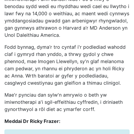
benodau sydd wedi eu rhyddhau wedi cael eu llwytho i
lawr fwy na 14,000 o weithiau, ac maent wedi cynnwys
ymddangosiadau gwadd gan arbenigwyr rhyngwladol,
gan gynnwys athrawon o Harvard a’r MD Anderson yn
Unol Daleithiau America.
Fodd bynnag, dyma’r tro cyntaf i'r podlediad wahodd
claf i gymryd rhan ynddo, a thrwy gydol y chwe
phennod, mae Imogen Llewellyn, sy'n glaf melanoma
cam pedwar, yn rhannu ei phryderon ac yn holi Ricky
ac Anna. Wrth baratoi ar gyfer y podlediadau,
casglwyd cwestiynau gan gleifion a thimau clinigol.
Mae'r pynciau dan sylw'n amrywio o beth yw
imiwnotherapi a'i sgil-effeithiau cyffredin, i driniaeth
gynorthwyol a rôl diet ac ymarfer corff.
Meddai Dr Ricky Frazer: