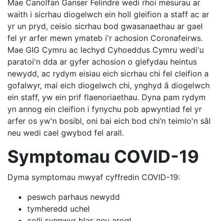
Mae Canolfan Ganser Felindre wedi rhoi mesurau ar
waith i sicrhau diogelwch ein holl gleifion a staff ac ar
yr un pryd, ceisio sicrhau bod gwasanaethau ar gael
fel yr arfer mewn ymateb i'r achosion Coronafeirws.
Mae GIG Cymru ac Iechyd Cyhoeddus Cymru wedi'u
paratoi'n dda ar gyfer achosion o glefydau heintus
newydd, ac rydym eisiau eich sicrhau chi fel cleifion a
gofalwyr, mai eich diogelwch chi, ynghyd â diogelwch
ein staff, yw ein prif flaenoriaethau. Dyna pam rydym
yn annog ein cleifion i fynychu pob apwyntiad fel yr
arfer os yw'n bosibl, oni bai eich bod chi’n teimlo'n sâl
neu wedi cael gwybod fel arall.
Symptomau COVID-19
Dyma symptomau mwyaf cyffredin COVID-19:
peswch parhaus newydd
tymheredd uchel
colli synnwyr blas neu arogl