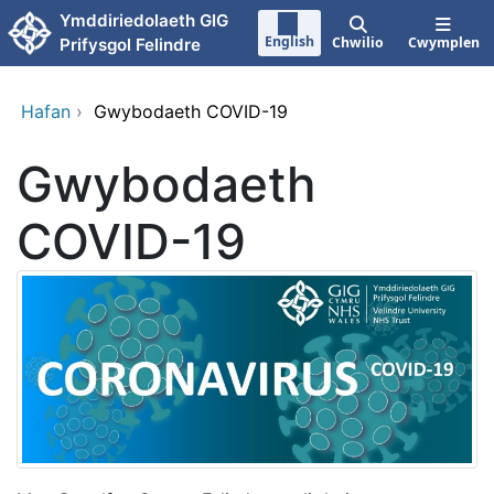
Neidio i'r prif gynnwy
Ymddiriedolaeth GIG
English
Chwilio
Cwymplen
Prifysgol Felindre
Hafan
›
Gwybodaeth COVID-19
Gwybodaeth
COVID-19