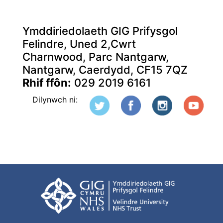
Ymddiriedolaeth GIG Prifysgol
Felindre, Uned 2,Cwrt
Charnwood, Parc Nantgarw,
Nantgarw, Caerdydd, CF15 7QZ
Rhif ffôn:
029 2019 6161
Dilynwch ni: