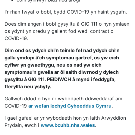
I'r rhan fwyaf o bobl, bydd COVID-19 yn haint ysgafn.
Does dim angen i bobl gysylltu â GIG 111 o hyn ymlaen
os ydynt yn credu y gallent fod wedi contractio
COVID-19.
Dim ond os ydych chi’n teimlo fel nad ydych chi’n
gallu ymdopi â'ch symptomau gartref, os yw eich
cyflwr yn gwaethygu, neu os nad yw eich
symptomau'n gwella ar ôl saith diwrnod y dylech
gysylltu â GIG 111. PEIDIWCH â mynd i feddygfa,
fferyllfa neu ysbyty.
Gallwch ddod o hyd i'r wybodaeth ddiweddaraf am
COVID-19
ar wefan Iechyd Cyhoeddus Cymru
.
I gael gafael ar yr wybodaeth hon yn Iaith Arwyddion
Prydain, ewch i
www.bcuhb.nhs.wales
.