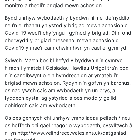
monitro a rheoli’r brigiad mewn achosion.
Bydd unrhyw wybodaeth y byddwn ni’n ei defnyddio
neu’n ei rhannu yn ystod y brigiad mewn achosion o
Covid-19 wedi’i chyfyngu i gyfnod y brigiad. Dim ond
oherwydd y brigiad presennol mewn achosion o
Covid19 y mae’r cam chwim hwn yn cael ei gymryd.
Sylwch: Mae’n bosibl hefyd y byddwn ni’n cymryd
hirach i ymateb i Geisiadau Hawliau Unigol tra’n bod
ni’n canolbwyntio ein hymdrechion ar ymateb i’r
brigiad mewn achosion. Rydyn ni’n gofyn yn barchus,
os nad yw’ch cais am wybodaeth yn un brys, a
fyddech cystal ag ystyried a oes modd y gellid
gohirio’ch cais am wybodaeth.
Os oes gennych chi unrhyw ymholiadau pellach / neu
os hoffech chi gael rhagor o wybodaeth, cysylltwch â
ni yn http://www.velindrecc.wales.nhs.uk/datganiad-