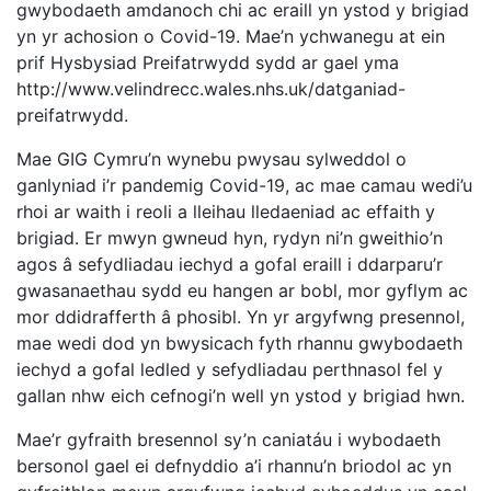
gwybodaeth amdanoch chi ac eraill yn ystod y brigiad
yn yr achosion o Covid-19. Mae’n ychwanegu at ein
prif Hysbysiad Preifatrwydd sydd ar gael yma
http://www.velindrecc.wales.nhs.uk/datganiad-
preifatrwydd.
Mae GIG Cymru’n wynebu pwysau sylweddol o
ganlyniad i’r pandemig Covid-19, ac mae camau wedi’u
rhoi ar waith i reoli a lleihau lledaeniad ac effaith y
brigiad. Er mwyn gwneud hyn, rydyn ni’n gweithio’n
agos â sefydliadau iechyd a gofal eraill i ddarparu’r
gwasanaethau sydd eu hangen ar bobl, mor gyflym ac
mor ddidrafferth â phosibl. Yn yr argyfwng presennol,
mae wedi dod yn bwysicach fyth rhannu gwybodaeth
iechyd a gofal ledled y sefydliadau perthnasol fel y
gallan nhw eich cefnogi’n well yn ystod y brigiad hwn.
Mae’r gyfraith bresennol sy’n caniatáu i wybodaeth
bersonol gael ei defnyddio a’i rhannu’n briodol ac yn