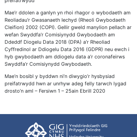
preifatrwydd
Mae’r ddolen a ganlyn yn rhoi rhagor o wybodaeth am
Reoliadau’r Gwasanaeth Iechyd (Rheoli Gwybodaeth
Cleifion) 2002 (COPI). Gellir gweld manylion pellach ar
wefan Swyddfa’r Comisiynydd Gwybodaeth am
Ddeddf Diogelu Data 2018 (DPA) a’r Rheoliad
Cyffredinol ar Ddiogelu Data 2016 (GDPR) neu ewch i
hyb gwybodaeth am ddiogelu data a’r coronafeirws
Swyddfa’r Comisiynydd Gwybodaeth.
Mae’n bosibl y byddwn ni’n diwygio’r hysbysiad
preifatrwydd hwn ar unrhyw adeg felly tarwch lygad
drosto’n aml – Fersiwn 1 – 25ain Ebrill 2020