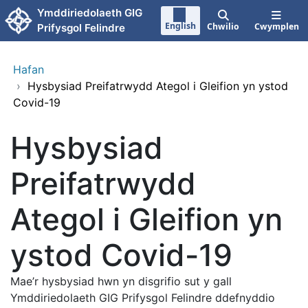
Neidio i'r prif gynnwy
Ymddiriedolaeth GIG
English
Chwilio
Cwymplen
Prifysgol Felindre
Hafan
›
Hysbysiad Preifatrwydd Ategol i Gleifion yn ystod
Covid-19
Hysbysiad
Preifatrwydd
Ategol i Gleifion yn
ystod Covid-19
Mae’r hysbysiad hwn yn disgrifio sut y gall
Ymddiriedolaeth GIG Prifysgol Felindre ddefnyddio