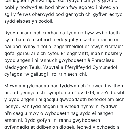
cefnogaeth ychwanegol e.e. rydych chi yn y grŵp o
bobl y nodwyd eu bod nhw’n fwy agored i niwed yn
sgil y feirws oherwydd bod gennych chi gyflwr iechyd
sydd eisoes yn bodoli.
Rydyn ni am eich sicrhau na fydd unrhyw wybodaeth
sy’n rhan o’ch cofnod meddygol yn cael ei rhannu oni
bai bod hynny’n hollol angenrheidiol er mwyn sicrhau’r
gofal gorau ar eich cyfer. Er enghraifft, mae’n bosibl y
bydd angen i ni rannu’ch gwybodaeth â Phractisau
Meddygon Teulu, Ysbytai a Fferyllfeydd Cymunedol
cyfagos i’w galluogi i roi triniaeth ichi.
Mewn amgylchiadau pan fyddwch chi’n dweud wrthyn
ni bod gennych chi symptomau Covid-19, mae’n bosibl
y bydd angen i ni gasglu gwybodaeth benodol am eich
iechyd. Pan fydd angen i ni wneud hynny, ni fyddwn
ni’n casglu mwy o wybodaeth nag sydd ei hangen
arnon ni. Bydd gofyn i ni rannu gwybodaeth
gyfyngedig at ddibenion diogelu iechyd y cyhoedd a