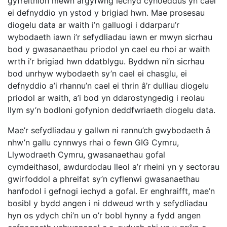
gyfreithlon mewn argyfwng iechyd cyhoeddus yn cael
ei defnyddio yn ystod y brigiad hwn. Mae prosesau
diogelu data ar waith i’n galluogi i ddarparu’r
wybodaeth iawn i’r sefydliadau iawn er mwyn sicrhau
bod y gwasanaethau priodol yn cael eu rhoi ar waith
wrth i’r brigiad hwn ddatblygu. Byddwn ni’n sicrhau
bod unrhyw wybodaeth sy’n cael ei chasglu, ei
defnyddio a’i rhannu’n cael ei thrin â’r dulliau diogelu
priodol ar waith, a’i bod yn ddarostyngedig i reolau
llym sy’n bodloni gofynion deddfwriaeth diogelu data.
Mae’r sefydliadau y gallwn ni rannu’ch gwybodaeth â
nhw’n gallu cynnwys rhai o fewn GIG Cymru,
Llywodraeth Cymru, gwasanaethau gofal
cymdeithasol, awdurdodau lleol a’r rheini yn y sectorau
gwirfoddol a phreifat sy’n cyflenwi gwasanaethau
hanfodol i gefnogi iechyd a gofal. Er enghraifft, mae’n
bosibl y bydd angen i ni ddweud wrth y sefydliadau
hyn os ydych chi’n un o’r bobl hynny a fydd angen