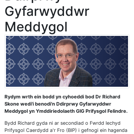
Gyfarwyddwr
Meddygol
Rydym wrth ein bodd yn cyhoeddi bod Dr Richard
Skone wedi'i benodi'n Ddirprwy Gyfarwyddwr
Meddygol yn Ymddiriedolaeth GIG Prifysgol Felindre.
Bydd Richard gyda ni ar secondiad o Fwrdd Iechyd
Prifysgol Caerdydd a'r Fro (BIP) i gefnogi ein hagenda