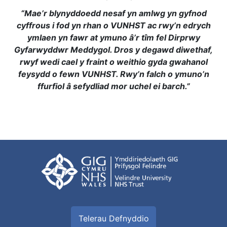
“Mae’r blynyddoedd nesaf yn amlwg yn gyfnod
cyffrous i fod yn rhan o VUNHST ac rwy’n edrych
ymlaen yn fawr at ymuno â’r tîm fel Dirprwy
Gyfarwyddwr Meddygol. Dros y degawd diwethaf,
rwyf wedi cael y fraint o weithio gyda gwahanol
feysydd o fewn VUNHST. Rwy’n falch o ymuno’n
ffurfiol â sefydliad mor uchel ei barch.”
Telerau Defnyddio