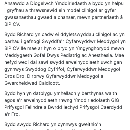
Ansawdd a Diogelwch Ymddiriedaeth a bydd yn helpu
i gryfhau a thrawsnewid ein model clinigol ar gyfer
gwasanaethau gwaed a chanser, mewn partneriaeth â
BIP CV.
Bydd Richard yn cadw ei ddyletswyddau clinigol ac yn
parhau i gefnogi Swyddfa'r Cyfarwyddwr Meddygol yn
BIP CV lle mae ar hyn o bryd yn Ymgynghorydd mewn
Meddygaeth Gofal Dwys Pediatrig ac Anesthesia. Mae
hefyd wedi dal sawl swydd arweinyddiaeth uwch gan
gynnwys Swyddog Cyfrifol, Cyfarwyddwr Meddygol
Dros Dro, Dirprwy Gyfarwyddwr Meddygol a
Gwarcheidwad Caldicott.
Bydd hyn yn datblygu ymhellach y berthynas waith
agos a'r arweinyddiaeth rhwng Ymddiriedolaeth GIG
Prifysgol Felindre a Bwrdd Iechyd Prifysgol Caerdydd
a'r Fro.
Bydd swydd Richard yn cynnwys gweithio'n