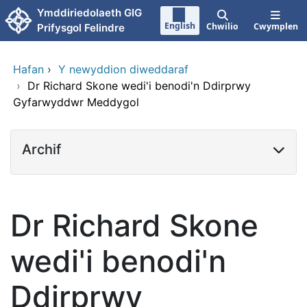
Neidio i'r prif gynnwy
Ymddiriedolaeth GIG
English
Chwilio
Cwymplen
Prifysgol Felindre
Hafan
›
Y newyddion diweddaraf
›
Dr Richard Skone wedi'i benodi'n Ddirprwy
Gyfarwyddwr Meddygol
Archif
Dr Richard Skone
wedi'i benodi'n
Ddirprwy