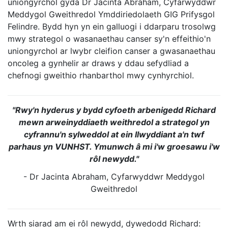
uniongyrchol gyda Dr Jacinta Abraham, Cyfarwyddwr
Meddygol Gweithredol Ymddiriedolaeth GIG Prifysgol
Felindre. Bydd hyn yn ein galluogi i ddarparu trosolwg
mwy strategol o wasanaethau canser sy'n effeithio'n
uniongyrchol ar lwybr cleifion canser a gwasanaethau
oncoleg a gynhelir ar draws y ddau sefydliad a
chefnogi gweithio rhanbarthol mwy cynhyrchiol.
"Rwy'n hyderus y bydd cyfoeth arbenigedd Richard
mewn arweinyddiaeth weithredol a strategol yn
cyfrannu'n sylweddol at ein llwyddiant a'n twf
parhaus yn VUNHST. Ymunwch â mi i'w groesawu i'w
rôl newydd."
- Dr Jacinta Abraham, Cyfarwyddwr Meddygol
Gweithredol
Wrth siarad am ei rôl newydd, dywedodd Richard: