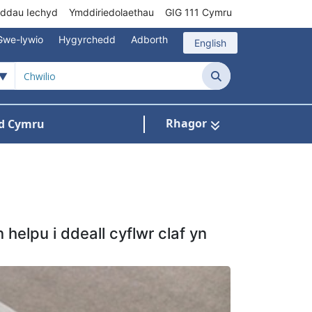
rddau Iechyd
Ymddiriedolaethau
GIG 111 Cymru
Gwe-lywio
Hygyrchedd
Adborth
English
Chwilio
Rhagor
d Cymru
Cysylltu â ni
n ar gyfer Pynciau
helpu i ddeall cyflwr claf yn