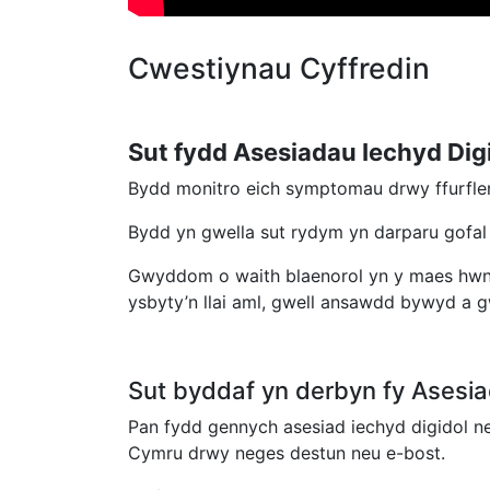
Cwestiynau Cyffredin
Sut fydd Asesiadau Iechyd Dig
Bydd monitro eich symptomau drwy ffurflenn
Bydd yn gwella sut rydym yn darparu gofal
Gwyddom o waith blaenorol yn y maes hwn y
ysbyty’n llai aml, gwell ansawdd bywyd a g
Sut byddaf yn derbyn fy Asesia
Pan fydd gennych asesiad iechyd digidol 
Cymru drwy neges destun neu e-bost.