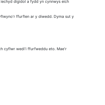
 iechyd digidol a fydd yn cynnwys eich
yflwyno'r ffurflen ar y diwedd. Dyma sut y
h cyflwr wedi'i ffurfweddu eto. Mae'r