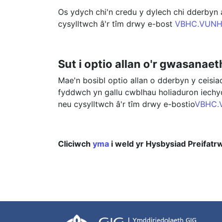
Os ydych chi'n credu y dylech chi dderbyn
cysylltwch â'r tîm drwy e-bost
VBHC.VUNHS
Sut i optio allan o'r gwasanae
Mae'n bosibl optio allan o dderbyn y ceisia
fyddwch yn gallu cwblhau holiaduron iechyd 
neu cysylltwch â'r tîm drwy e-bostio
VBHC.
Cliciwch
yma
i weld yr Hysbysiad Preifatr