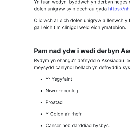
Yn fuan wedyn, byddwch yn derbyn neges de
dolen unigryw sy'n dechrau gyda
https://n
Cliciwch ar eich dolen unigryw a llenwch y 
gall eich tîm clinigol weld eich ymatebion.
Pam nad ydw i wedi derbyn Ase
Rydym yn ehangu'r defnydd o Asesiadau Iech
meysydd canlynol bellach yn defnyddio sy
Yr Ysgyfaint
Niwro-oncoleg
Prostad
Y Colon a’r rhefr
Canser heb darddiad hysbys.