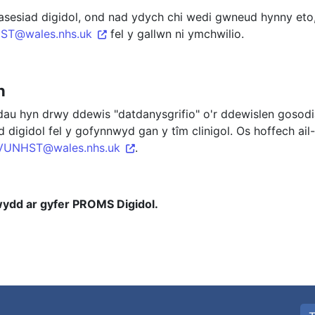
 asesiad digidol, ond nad ydych chi wedi gwneud hynny eto
T@wales.nhs.uk
fel y gallwn ni ymchwilio.
th
dau hyn drwy ddewis "datdanysgrifio" o'r ddewislen gosodiad
digidol fel y gofynnwyd gan y tîm clinigol. Os hoffech ail
VUNHST@wales.nhs.uk
.
wydd ar gyfer PROMS Digidol.