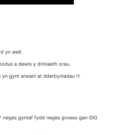
yd yn well.
bodus a dewis y driniaeth orau.
yn gynt arwain at dderbyniadau i’r
Y neges gyntaf fydd neges groeso gan GIG