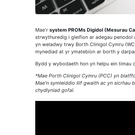
Mae'r
system PROMs Digidol (Mesurau Canl
strwythuredig i gleifion ar adegau penodol
yn weladwy trwy Borth Clinigol Cymru (WCP)*
mynediad at yr ymatebion ar borth y darp
Bydd y wybodaeth hon yn helpu ein timau c
*Mae Porth Clinigol Cymru (PCC) yn blatffo
Mae'n symleiddio llif gwaith ac yn sicrhau
chydlyniad gofal.