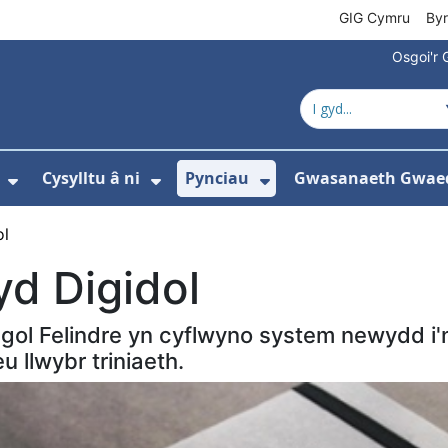
GIG Cymru
By
Osgoi'r 
Cysylltu â ni
Pynciau
Gwasanaeth Gwae
ewislen ar gyfer Amdanom ni
Dangos isddewislen ar gyfer Newyddion
Dangos isddewislen ar gyfer 
Dangos isddewisle
ol
yd Digidol
ol Felindre yn cyflwyno system newydd i'n 
 llwybr triniaeth.