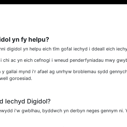
idol yn fy helpu?
i digidol yn helpu eich tîm gofal iechyd i ddeall eich iech
 i chi ac yn eich cefnogi i wneud penderfyniadau mwy gwy
 gallai mynd i'r afael ag unrhyw broblemau sydd gennych 
well goroesiad.
d Iechyd Digidol?
newydd i'w gwblhau, byddwch yn derbyn neges gennym ni. 