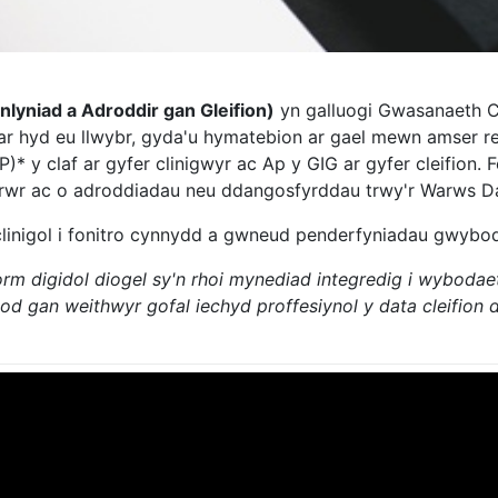
yniad a Adroddir gan Gleifion)
yn galluogi Gwasanaeth Ca
 ar hyd eu llwybr, gyda'u hymatebion ar gael mewn amser r
 y claf ar gyfer clinigwyr ac Ap y GIG ar gyfer cleifion. F
arwr ac o adroddiadau neu ddangosfyrddau trwy'r Warws D
linigol i fonitro cynnydd a gwneud penderfyniadau gwybodu
rm digidol diogel sy'n rhoi mynediad integredig i wybodaet
 bod gan weithwyr gofal iechyd proffesiynol y data cleifion