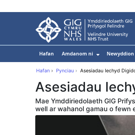
Neidio i'r prif gynnwy
Hafan
Amdanom ni
Newyddion
Dangos isdd
Hafan
›
Pynciau
›
Asesiadau Iechyd Digid
Asesiadau Iech
Mae Ymddiriedolaeth GIG Prifysg
well ar wahanol gamau o fewn eu