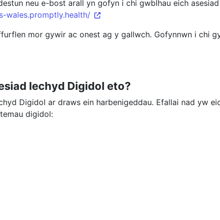
stun neu e-bost arall yn gofyn i chi gwblhau eich asesiad
hs-wales.promptly.health/
ffurflen mor gywir ac onest ag y gallwch. Gofynnwn i chi g
siad Iechyd Digidol eto?
yd Digidol ar draws ein harbenigeddau. Efallai nad yw eic
stemau digidol: