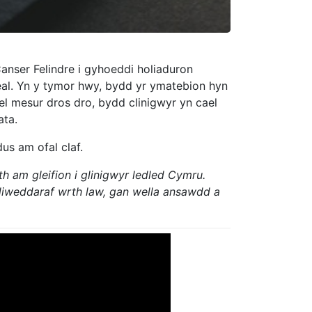
nser Felindre i gyhoeddi holiaduron
eal. Yn y tymor hwy, bydd yr ymatebion hyn
el mesur dros dro, bydd clinigwyr yn cael
ata.
s am ofal claf.
h am gleifion i glinigwyr ledled Cymru.
 diweddaraf wrth law, gan wella ansawdd a