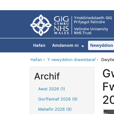
Neidio i'r prif gynnwy
Hafan
Amdanom ni
Newyddion
Dangos isdd
Hafan
›
Y newyddion diweddaraf
›
Gwyliw
G
Archif
Fw
Awst 2026 (1)
2
Gorffennaf 2026 (9)
Mehefin 2026 (9)