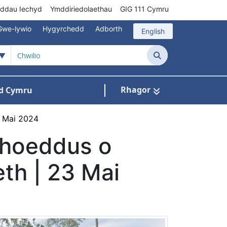
rddau Iechyd
Ymddiriedolaethau
GIG 111 Cymru
Gwe-lywio
Hygyrchedd
Adborth
English
Chwilio
Rhagor
d Cymru
Cysylltu â ni
n ar gyfer Pynciau
3 Mai 2024
yhoeddus o
th | 23 Mai