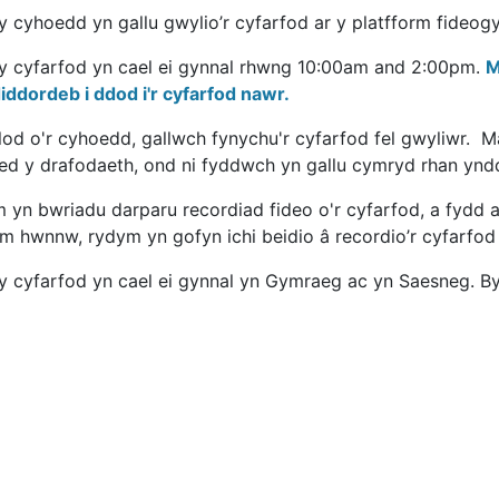
y cyhoedd yn gallu gwylio’r cyfarfod ar y platfform fideo
y cyfarfod yn cael ei gynnal rhwng 10:00am and 2:00pm.
M
iddordeb i ddod i'r cyfarfod nawr.
elod o'r cyhoedd, gallwch fynychu'r cyfarfod fel gwyliwr. 
ed y drafodaeth, ond ni fyddwch yn gallu cymryd rhan yn
 yn bwriadu darparu recordiad fideo o'r cyfarfod, a fydd 
m hwnnw, rydym yn gofyn ichi beidio â recordio’r cyfarfod 
y cyfarfod yn cael ei gynnal yn Gymraeg ac yn Saesneg. By