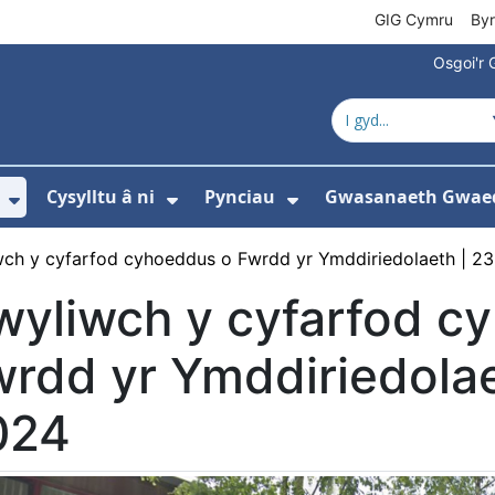
GIG Cymru
By
Osgoi'r 
Cysylltu â ni
Pynciau
Gwasanaeth Gwae
ewislen ar gyfer Amdanom ni
Dangos isddewislen ar gyfer Newyddion
Dangos isddewislen ar gyfer 
Dangos isddewisle
ch y cyfarfod cyhoeddus o Fwrdd yr Ymddiriedolaeth | 2
wyliwch y cyfarfod c
rdd yr Ymddiriedolae
024