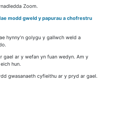
gynadledda Zoom.
ae modd gweld y papurau a chofrestru
Mae hynny'n golygu y gallwch weld a
ddo.
ar gael ar y wefan yn fuan wedyn. Am y
eich hun.
dd gwasanaeth cyfieithu ar y pryd ar gael.