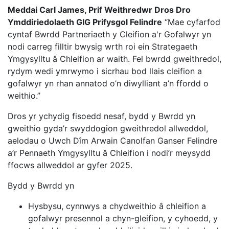
Meddai Carl James, Prif Weithredwr Dros Dro
Ymddiriedolaeth GIG Prifysgol Felindre
“Mae cyfarfod
cyntaf Bwrdd Partneriaeth y Cleifion a'r Gofalwyr yn
nodi carreg filltir bwysig wrth roi ein Strategaeth
Ymgysylltu â Chleifion ar waith. Fel bwrdd gweithredol,
rydym wedi ymrwymo i sicrhau bod llais cleifion a
gofalwyr yn rhan annatod o’n diwylliant a’n ffordd o
weithio.”
Dros yr ychydig fisoedd nesaf, bydd y Bwrdd yn
gweithio gyda’r swyddogion gweithredol allweddol,
aelodau o Uwch Dîm Arwain Canolfan Ganser Felindre
a’r Pennaeth Ymgysylltu â Chleifion i nodi’r meysydd
ffocws allweddol ar gyfer 2025.
Bydd y Bwrdd yn
Hysbysu, cynnwys a chydweithio â chleifion a
gofalwyr presennol a chyn-gleifion, y cyhoedd, y