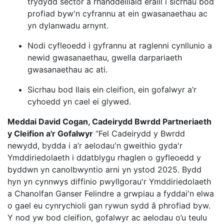
trydydd sector a rhanddeiliaid eraill i sicrhau bod
profiad byw'n cyfrannu at ein gwasanaethau ac
yn dylanwadu arnynt.
Nodi cyfleoedd i gyfrannu at raglenni cynllunio a
newid gwasanaethau, gwella darpariaeth
gwasanaethau ac ati.
Sicrhau bod llais ein cleifion, ein gofalwyr a’r
cyhoedd yn cael ei glywed.
Meddai David Cogan, Cadeirydd Bwrdd Partneriaeth
y Cleifion a'r Gofalwyr
“Fel Cadeirydd y Bwrdd
newydd, bydda i a’r aelodau'n gweithio gyda'r
Ymddiriedolaeth i ddatblygu rhaglen o gyfleoedd y
byddwn yn canolbwyntio arni yn ystod 2025. Bydd
hyn yn cynnwys diffinio pwyllgorau'r Ymddiriedolaeth
a Chanolfan Ganser Felindre a grwpiau a fyddai'n elwa
o gael eu cynrychioli gan rywun sydd â phrofiad byw.
Y nod yw bod cleifion, gofalwyr ac aelodau o’u teulu