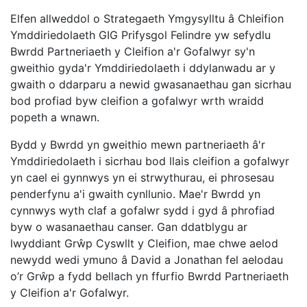
Elfen allweddol o Strategaeth Ymgysylltu â Chleifion
Ymddiriedolaeth GIG Prifysgol Felindre yw sefydlu
Bwrdd Partneriaeth y Cleifion a'r Gofalwyr sy'n
gweithio gyda'r Ymddiriedolaeth i ddylanwadu ar y
gwaith o ddarparu a newid gwasanaethau gan sicrhau
bod profiad byw cleifion a gofalwyr wrth wraidd
popeth a wnawn.
Bydd y Bwrdd yn gweithio mewn partneriaeth â'r
Ymddiriedolaeth i sicrhau bod llais cleifion a gofalwyr
yn cael ei gynnwys yn ei strwythurau, ei phrosesau
penderfynu a'i gwaith cynllunio. Mae'r Bwrdd yn
cynnwys wyth claf a gofalwr sydd i gyd â phrofiad
byw o wasanaethau canser. Gan ddatblygu ar
lwyddiant Grŵp Cyswllt y Cleifion, mae chwe aelod
newydd wedi ymuno â David a Jonathan fel aelodau
o’r Grŵp a fydd bellach yn ffurfio Bwrdd Partneriaeth
y Cleifion a'r Gofalwyr.