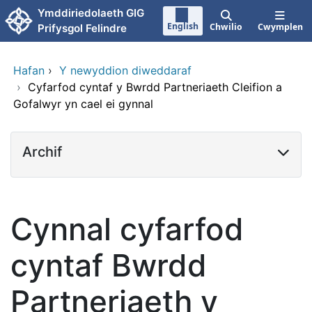
Neidio i'r prif gynnwy
Ymddiriedolaeth GIG
English
Chwilio
Cwymplen
Prifysgol Felindre
Hafan
›
Y newyddion diweddaraf
›
Cyfarfod cyntaf y Bwrdd Partneriaeth Cleifion a
Gofalwyr yn cael ei gynnal
Archif
Cynnal cyfarfod
cyntaf Bwrdd
Partneriaeth y