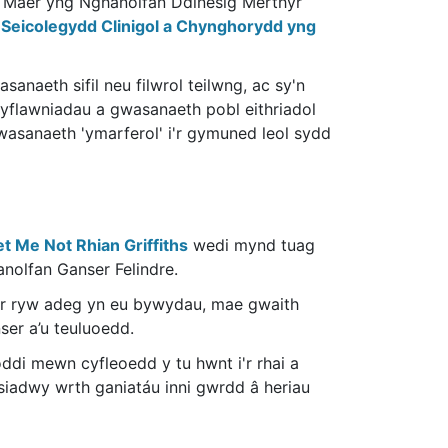
 Maer yng Nghanolfan Ddinesig Merthyr
 Seicolegydd Clinigol a Chynghorydd yng
naeth sifil neu filwrol teilwng, ac sy'n
yflawniadau a gwasanaeth pobl eithriadol
gwasanaeth 'ymarferol' i'r gymuned leol sydd
t Me Not Rhian Griffiths
wedi mynd tuag
olfan Ganser Felindre.
ar ryw adeg yn eu bywydau, mae gwaith
ser a’u teuluoedd.
ddi mewn cyfleoedd y tu hwnt i'r rhai a
isiadwy wrth ganiatáu inni gwrdd â heriau