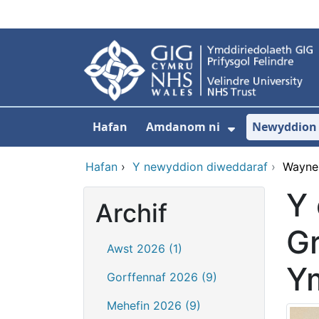
Neidio i'r prif gynnwy
Hafan
Amdanom ni
Newyddion
Dangos isdd
Hafan
›
Y newyddion diweddaraf
›
Wayne 
Y 
Archif
Gr
Awst 2026 (1)
Y
Gorffennaf 2026 (9)
Mehefin 2026 (9)