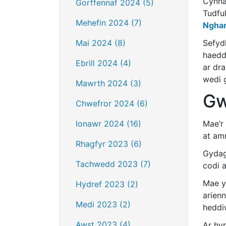
Cynha
Gorffennaf 2024 (5)
Tudfu
Mehefin 2024 (7)
Nghan
Sefyd
Mai 2024 (8)
haedd
Ebrill 2024 (4)
ar dra
wedi 
Mawrth 2024 (3)
Gw
Chwefror 2024 (6)
Mae’r
Ionawr 2024 (16)
at am
Rhagfyr 2023 (6)
Gydag
Tachwedd 2023 (7)
codi 
Mae y
Hydref 2023 (2)
arienn
Medi 2023 (2)
heddi
Awst 2023 (4)
Ar hyn