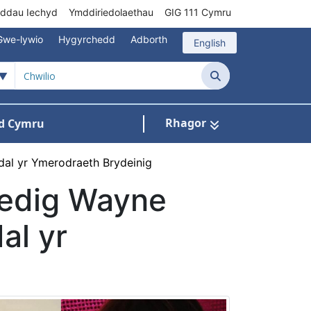
rddau Iechyd
Ymddiriedolaethau
GIG 111 Cymru
Gwe-lywio
Hygyrchedd
Adborth
English
Chwilio
Rhagor
d Cymru
Cysylltu â ni
n ar gyfer Pynciau
edal yr Ymerodraeth Brydeinig
ledig Wayne
al yr