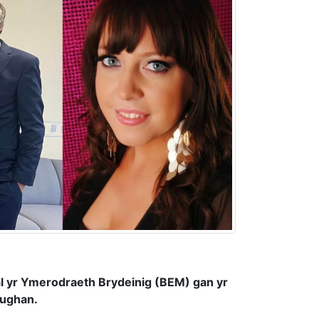
al yr Ymerodraeth Brydeinig (BEM) gan yr
aughan.