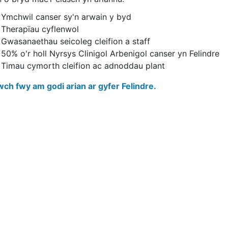
Ymchwil canser sy'n arwain y byd
Therapïau cyflenwol
Gwasanaethau seicoleg cleifion a staff
50% o'r holl Nyrsys Clinigol Arbenigol canser yn Felindre
Timau cymorth cleifion ac adnoddau plant
ch fwy am godi arian ar gyfer Felindre.