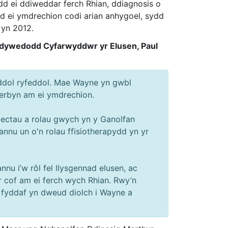
dd ei ddiweddar ferch Rhian, ddiagnosis o
d ei ymdrechion codi arian anhygoel, sydd
 yn 2012.
, dywedodd Cyfarwyddwr yr Elusen, Paul
neddol ryfeddol. Mae Wayne yn gwbl
derbyn am ei ymdrechion.
iectau a rolau gwych yn y Ganolfan
nnu un o'n rolau ffisiotherapydd yn yr
nu i’w rôl fel llysgennad elusen, ac
er cof am ei ferch wych Rhian. Rwy’n
 fyddaf yn dweud diolch i Wayne a