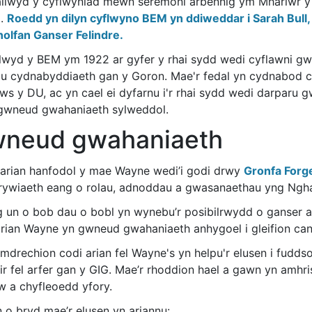
liwyd y cyflwyniad mewn seremoni arbennig ym Mharlwr y
l.
Roedd yn dilyn cyflwyno BEM yn ddiweddar i Sarah Bull,
olfan Ganser Felindre.
lwyd y BEM ym 1922 ar gyfer y rhai sydd wedi cyflawni gwasa
u cydnabyddiaeth gan y Goron. Mae'r fedal yn cydnabod c
ws y DU, ac yn cael ei dyfarnu i'r rhai sydd wedi darparu 
gwneud gwahaniaeth sylweddol.
neud gwahaniaeth
 arian hanfodol y mae Wayne wedi’i godi drwy
Gronfa Forge
rywiaeth eang o rolau, adnoddau a gwasanaethau yng Nghan
 un o bob dau o bobl yn wynebu’r posibilrwydd o ganser 
arian Wayne yn gwneud gwahaniaeth anhygoel i gleifion can
mdrechion codi arian fel Wayne's yn helpu'r elusen i fuddso
ir fel arfer gan y GIG. Mae’r rhoddion hael a gawn yn amhr
w a chyfleoedd yfory.
 o bryd mae’r elusen yn ariannu: