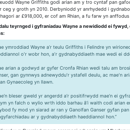
euodd Wayne Griffiths godi arian am y tro cyntaf pan gafo
r ceg y groth yn 2010. Derbyniodd yr anrhydedd i gydnabo
rhagori ar £918,000, er cof am Rhian, a fu farw yn anffodus
dalu teyrnged i gyfraniadau Wayne a newidiodd ei fywyd
ns:
e ymroddiad Wayne a’r teulu Griffiths i Felindre yn wirio
ddiannol o'r wobr hon, a'r gydnabyddiaeth mae wedi ei d
e arian a godwyd ar gyfer Cronfa Rhian wedi talu am bros
ser, gan gynnwys adnewyddu'r ystafell deulu, ac mae'n aria
an Gynaecoleg yn llawn.
e’n bleser gweld yr angerdd a’r positifrwydd mae’n ei gyfran
ym yn falch o wylio wrth iddo barhau â’i waith codi arian 
bod fy mod yn siarad ar ran y Ganolfan Ganser gyfan pan
ngyfarchiadau ar y gydnabyddiaeth haeddiannol hon.”