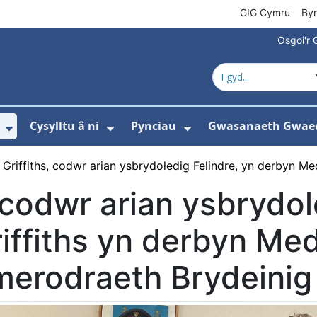
GIG Cymru
By
Osgoi'r 
Cysylltu â ni
Pynciau
Gwasanaeth Gwae
ewislen ar gyfer Amdanom ni
Dangos isddewislen ar gyfer Newyddion
Dangos isddewislen ar gyfer 
Dangos isddewisle
Griffiths, codwr arian ysbrydoledig Felindre, yn derbyn M
codwr arian ysbrydo
iffiths yn derbyn Med
merodraeth Brydeinig