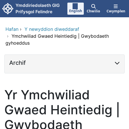
Neidio i'r prif gynnwy
Ymddiriedolaeth GIG
English
Chwilio
Cwymplen
Prifysgol Felindre
Hafan
›
Y newyddion diweddaraf
›
Ymchwiliad Gwaed Heintiedig | Gwybodaeth
gyhoeddus
Archif
Yr Ymchwiliad
Gwaed Heintiedig |
Gwybodaeth