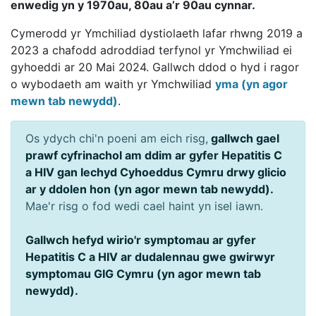
enwedig yn y 1970au, 80au a’r 90au cynnar.
Cymerodd yr Ymchiliad dystiolaeth lafar rhwng 2019 a
2023 a chafodd adroddiad terfynol yr Ymchwiliad ei
gyhoeddi ar 20 Mai 2024. Gallwch ddod o hyd i ragor
o wybodaeth am waith yr Ymchwiliad
yma (yn agor
mewn tab newydd)
.
Os ydych chi'n poeni am eich risg,
gallwch gael
prawf cyfrinachol am ddim ar gyfer Hepatitis C
a HIV gan Iechyd Cyhoeddus Cymru drwy glicio
ar y ddolen hon (yn agor mewn tab newydd).
Mae'r risg o fod wedi cael haint yn isel iawn.
Gallwch hefyd wirio'r symptomau ar gyfer
Hepatitis C a HIV ar dudalennau gwe gwirwyr
symptomau GIG Cymru (yn agor mewn tab
newydd).