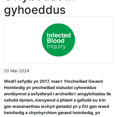
gyhoeddus
20 Mai 2024
Wedi'i sefydlu yn 2017, m
ae'r Ymchwiliad Gwaed
Heintiedig yn ymchwiliad statudol cyhoeddus
annibynnol a sefydlwyd i archwilio'r amgylchiadau lle
cafodd dynion, menywod a phlant a gafodd eu trin
gan wasanaethau iechyd gwladol yn y DU gan waed
heintiedig a chynhyrchion gwaed heintiedig, yn