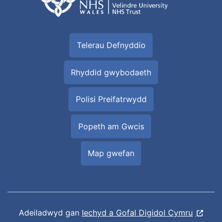
Telerau Defnyddio
Rhyddid gwybodaeth
Polisi Preifatrwydd
Popeth am Gwcis
Map gwefan
Adeiladwyd gan
Iechyd a Gofal Digidol Cymru