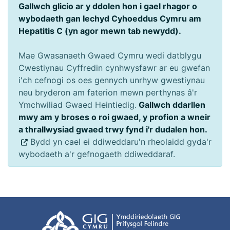
Gallwch glicio ar y ddolen hon i gael rhagor o
wybodaeth gan Iechyd Cyhoeddus Cymru am
Hepatitis C (yn agor mewn tab newydd).
Mae Gwasanaeth Gwaed Cymru wedi datblygu
Cwestiynau Cyffredin cynhwysfawr ar eu gwefan
i'ch cefnogi os oes gennych unrhyw gwestiynau
neu bryderon am faterion mewn perthynas â'r
Ymchwiliad Gwaed Heintiedig.
Gallwch ddarllen
mwy am y broses o roi gwaed, y profion a wneir
a thrallwysiad gwaed trwy fynd i'r dudalen hon.
Bydd yn cael ei ddiweddaru'n rheolaidd gyda'r
wybodaeth a'r gefnogaeth ddiweddaraf.