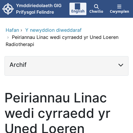
Neidio i'r prif gynnwy
Ymddiriedolaeth GIG
English
Chwilio
Cwymplen
Prifysgol Felindre
Hafan
›
Y newyddion diweddaraf
›
Peiriannau Linac wedi cyrraedd yr Uned Loeren
Radiotherapi
Archif
Peiriannau Linac
wedi cyrraedd yr
Uned Loeren