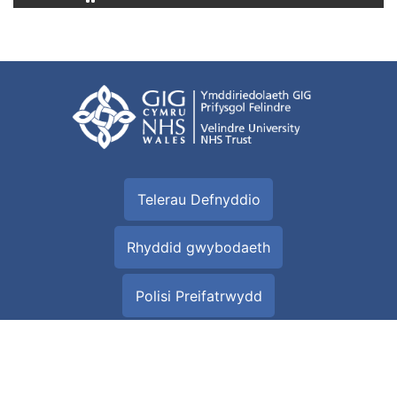
Telerau Defnyddio
Rhyddid gwybodaeth
Polisi Preifatrwydd
Popeth am Gwcis
Map gwefan