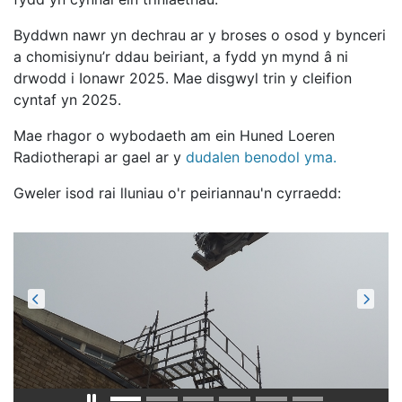
Byddwn nawr yn dechrau ar y broses o osod y bynceri
a chomisiynu’r ddau beiriant, a fydd yn mynd â ni
drwodd i Ionawr 2025. Mae disgwyl trin y cleifion
cyntaf yn 2025.
Mae rhagor o wybodaeth am ein Huned Loeren
Radiotherapi ar gael ar y
dudalen benodol yma.
Gweler isod rai lluniau o'r peiriannau'n cyrraedd: