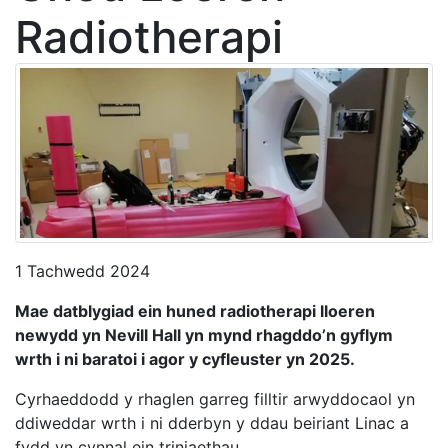
Radiotherapi
1 Tachwedd 2024
Mae datblygiad ein huned radiotherapi lloeren
newydd yn Nevill Hall yn mynd rhagddo’n gyflym
wrth i ni baratoi i agor y cyfleuster yn 2025.
Cyrhaeddodd y rhaglen garreg filltir arwyddocaol yn
ddiweddar wrth i ni dderbyn y ddau beiriant Linac a
fydd yn cynnal ein triniaethau.