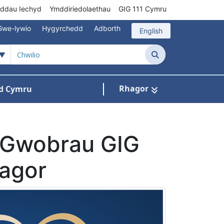
rddau Iechyd
Ymddiriedolaethau
GIG 111 Cymru
Gwe-lywio
Hygyrchedd
Adborth
English
Chwilio
Rhagor
d Cymru
Cysylltu â ni
n ar gyfer Pynciau
r Gwobrau GIG
 agor