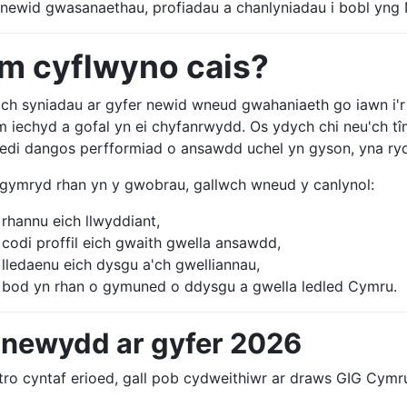
newid gwasanaethau, profiadau a chanlyniadau i bobl yng
m cyflwyno cais?
ich syniadau ar gyfer newid wneud gwahaniaeth go iawn i'r b
m iechyd a gofal yn ei chyfanrwydd. Os ydych chi neu'ch tî
edi dangos perfformiad o ansawdd uchel yn gyson, yna ry
gymryd rhan yn y gwobrau, gallwch wneud y canlynol:
rhannu eich llwyddiant,
codi proffil eich gwaith gwella ansawdd,
lledaenu eich dysgu a'ch gwelliannau,
bod yn rhan o gymuned o ddysgu a gwella ledled Cymru.
 newydd ar gyfer 2026
tro cyntaf erioed, gall pob cydweithiwr ar draws GIG Cymr