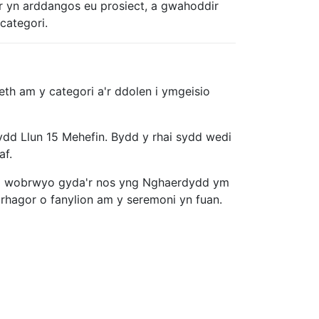
er yn arddangos eu prosiect, a gwahoddir
categori.
h am y categori a'r ddolen i ymgeisio
ydd Llun 15 Mehefin. Bydd y rhai sydd wedi
af.
oni wobrwyo gyda'r nos yng Nghaerdydd ym
 rhagor o fanylion am y seremoni yn fuan.