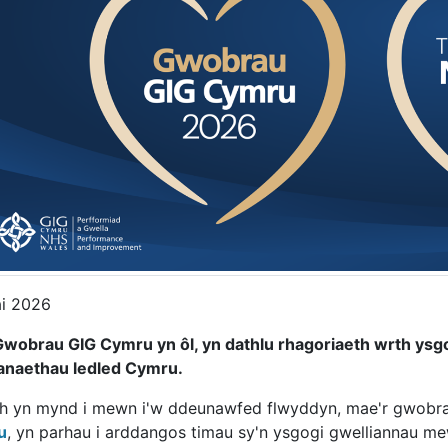
i 2026
wobrau GIG Cymru yn ôl, yn dathlu rhagoriaeth wrth ysg
naethau ledled Cymru.
ch yn mynd i mewn i'w ddeunawfed flwyddyn, mae'r gwobra
u
, yn parhau i arddangos timau sy'n ysgogi gwelliannau m