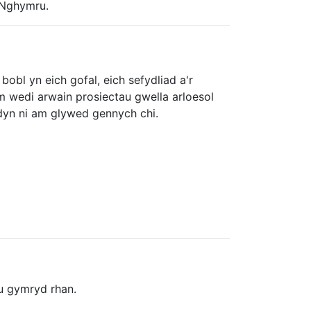
 Nghymru.
obl yn eich gofal, eich sefydliad a'r
m wedi arwain prosiectau gwella arloesol
dyn ni am glywed gennych chi.
u gymryd rhan.