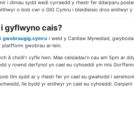
nir i dimau sydd wedi cyrraedd y rhestr fer ddarparu post
ithwyr o bob cwr o GIG Cymru i bleidleisio dros enillwyr y 
 i gyflwyno cais?
i
gwobraugig.cymru
i weld y Canllaw Mynediad, gwybodaet
 platfform gwobrau ar-lein.
wch â cholli'r cyfle hwn. Mae ceisiadau'n cau am 5pm ar dd
edd y rownd derfynol yn cael eu cyhoeddi ym mis Gorffenn
pob tîm sydd ar y rhestr fer yn cael eu gwahodd i serem
achwedd, lle bydd yr enillwyr yn cael eu cyhoeddi. Darperir