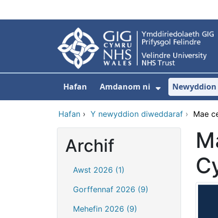
Neidio i'r prif gynnwy
Hafan
Amdanom ni
Newyddion
Dangos isdd
Hafan
›
Y newyddion diweddaraf
›
Mae ce
Ma
Archif
Cy
Awst 2026 (1)
Gorffennaf 2026 (9)
Mehefin 2026 (9)