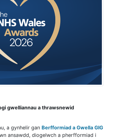
ogi gwelliannau a thrawsnewid
u, a gynhelir gan
Berfformiad a Gwella GIG
ewn ansawdd, diogelwch a pherfformiad i