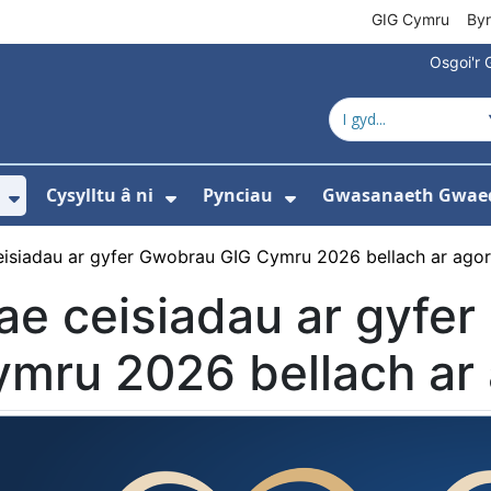
GIG Cymru
By
Osgoi'r 
Cysylltu â ni
Pynciau
Gwasanaeth Gwae
ewislen ar gyfer Amdanom ni
Dangos isddewislen ar gyfer Newyddion
Dangos isddewislen ar gyfer 
Dangos isddewisle
isiadau ar gyfer Gwobrau GIG Cymru 2026 bellach ar agor
e ceisiadau ar gyfe
mru 2026 bellach ar