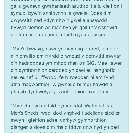
gallu gwneud gwahaniaeth aruthrol i allu cleifion i
symud, byw’n annibynnol a gwella. Does dim
dwywaith nad ydyn nhw’n gwella ansawdd
bywyd cleifion ac mae hyn yn gallu trawsnewid
cleifion ar bob cam o’u taith gyda chanser.
“Mae’n bwysig, nawr yn fwy nag erioed, ein bod
ni’n chwilio am ffyrdd o wneud y defnydd mwyaf
o’n hadnoddau ym mhob rhan o’r GIG. Mae llawer
o’n cymhorthion cerdded yn cael eu hanghofio
neu eu taflu i ffwrdd, felly roedden ni am fynd
ati’n rhagweithiol i’w gwneud hi mor hawdd â
phosib dychwelyd y cymhorthion hyn atom.
“Mae ein partneriaid cymunedol, Walters UK a
Men’s Sheds, wedi dod ynghyd i adeiladu sied er
mwyn i gleifion adael unrhyw gymhorthion
diangen a does dim rhaid iddyn nhw hyd yn oed