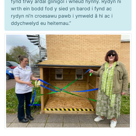
fynd trwy ardal glinigol i wneud hynny. Rydyn ni
wrth ein bodd fod y sied yn barod i fynd ac
rydyn ni’n croesawu pawb i ymweld â hi ac i
ddychwelyd eu heitemau.”