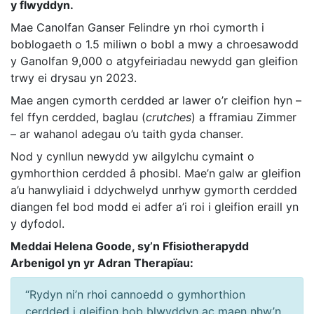
y flwyddyn.
Mae Canolfan Ganser Felindre yn rhoi cymorth i
boblogaeth o 1.5 miliwn o bobl a mwy a chroesawodd
y Ganolfan 9,000 o atgyfeiriadau newydd gan gleifion
trwy ei drysau yn 2023.
Mae angen cymorth cerdded ar lawer o’r cleifion hyn –
fel ffyn cerdded, baglau (
crutches
) a fframiau Zimmer
– ar wahanol adegau o’u taith gyda chanser.
Nod y cynllun newydd yw ailgylchu cymaint o
gymhorthion cerdded â phosibl. Mae’n galw ar gleifion
a’u hanwyliaid i ddychwelyd unrhyw gymorth cerdded
diangen fel bod modd ei adfer a’i roi i gleifion eraill yn
y dyfodol.
Meddai Helena Goode, sy’n Ffisiotherapydd
Arbenigol yn yr Adran Therapïau:
“Rydyn ni’n rhoi cannoedd o gymhorthion
cerdded i gleifion bob blwyddyn ac maen nhw’n