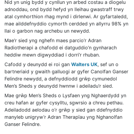
Nid yn unig bydd y cynllun yn arbed costau a diogelu
adnoddau, ond bydd hefyd yn lleihau gwastraff trwy
atal cymhorthion rhag mynd i dirlenwi. Ar gyfartaledd,
mae ailddefnyddio cymorth cerdded yn allyrru 98% yn
llai o garbon nag archebu un newydd.
Mae’r sied yng nghefn maes parcio’r Adran
Radiotherapi a chafodd ei datguddio’n gynharach
heddiw mewn digwyddiad i dorri’r rhuban.
Cafodd y deunydd ei roi gan
Walters UK
, sef un o
bartneriaid y gwaith galluogi ar gyfer Canolfan Ganser
Felindre newydd, a defnyddiodd grŵp cymunedol
Men’s Sheds y deunydd hwnnw i adeiladu’r sied.
Mae grŵp Men’s Sheds o Lysfaen yng Nghaerdydd yn
creu hafan ar gyfer cysylltu, sgwrsio a chreu pethau.
Adeiladodd aelodau o’r grŵp y sied gan ddefnyddio
manyleb unigryw’r Adran Therapïau yng Nghanolfan
Ganser Felindre.