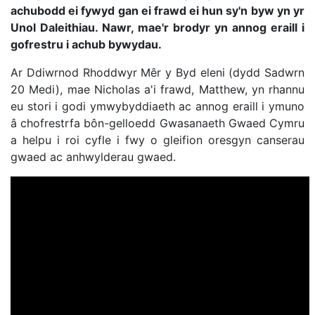
achubodd ei fywyd gan ei frawd ei hun sy'n byw yn yr
Unol Daleithiau. Nawr, mae'r brodyr yn annog eraill i
gofrestru i achub bywydau.
Ar Ddiwrnod Rhoddwyr Mêr y Byd eleni (dydd Sadwrn
20 Medi), mae Nicholas a'i frawd, Matthew, yn rhannu
eu stori i godi ymwybyddiaeth ac annog eraill i ymuno
â chofrestrfa bôn-gelloedd Gwasanaeth Gwaed Cymru
a helpu i roi cyfle i fwy o gleifion oresgyn canserau
gwaed ac anhwylderau gwaed.