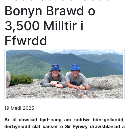
Bonyn Brawd o
3,500 Milltir i
Ffwrdd
19 Medi 2025
Ar ôl chwiliad byd-eang am roddwr bôn-gelloedd,
derbyniodd claf canser o Sir Fynwy drawsblaniad a