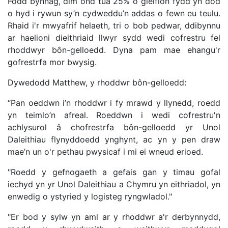
Fodd bynnag, dim ond tua 25% o gleifion fydd yn dod
o hyd i rywun sy’n cydweddu’n addas o fewn eu teulu.
Rhaid i'r mwyafrif helaeth, tri o bob pedwar, ddibynnu
ar haelioni dieithriaid llwyr sydd wedi cofrestru fel
rhoddwyr bôn-gelloedd. Dyna pam mae ehangu'r
gofrestrfa mor bwysig.
Dywedodd Matthew, y rhoddwr bôn-gelloedd:
“Pan oeddwn i’n rhoddwr i fy mrawd y llynedd, roedd
yn teimlo’n afreal. Roeddwn i wedi cofrestru'n
achlysurol â chofrestrfa bôn-gelloedd yr Unol
Daleithiau flynyddoedd ynghynt, ac yn y pen draw
mae’n un o'r pethau pwysicaf i mi ei wneud erioed.
"Roedd y gefnogaeth a gefais gan y timau gofal
iechyd yn yr Unol Daleithiau a Chymru yn eithriadol, yn
enwedig o ystyried y logisteg ryngwladol."
"Er bod y sylw yn aml ar y rhoddwr a'r derbynnydd,