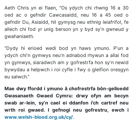
Aeth Chris yn ei flaen, "Os ydych chi rhwng 16 a 30
oed ac o gefndir Cawcasaidd, neu 16 a 45 oed o
gefndir Du, Asiaidd, hil gymysg neu ethnig leiafrifol, fe
allech chi fod yr unig berson yn y byd sy'n gwneud y
gwahaniaeth.
“Dydy hi erioed wedi bod yn haws ymuno. P'un a
ydych chi'n gymwys neu'n adnabod rhywun a allai fod
yn gymwys, siaradwch am y gofrestrfa hon sy'n newid
bywydau a helpwch i roi cyfle i fwy o gleifion oresgyn
eu salwch.”
Mae dwy ffordd i ymuno â chofrestrfa bôn-gelloedd
Gwasanaeth Gwaed Cymru: drwy ofyn am becyn
swab ar-lein, sy’n cael ei ddanfon i'ch cartref neu
wrth roi gwaed. I gefnogi neu gofrestru, ewch i
www.welsh-blood.org.uk/cy/
.