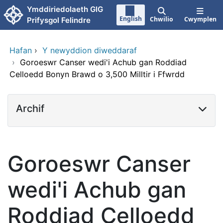
Neidio i'r prif gynnwy
Ymddiriedolaeth GIG
English
Chwilio
Cwymplen
Prifysgol Felindre
Hafan
›
Y newyddion diweddaraf
›
Goroeswr Canser wedi'i Achub gan Roddiad
Celloedd Bonyn Brawd o 3,500 Milltir i Ffwrdd
Archif
Goroeswr Canser
wedi'i Achub gan
Roddiad Celloedd