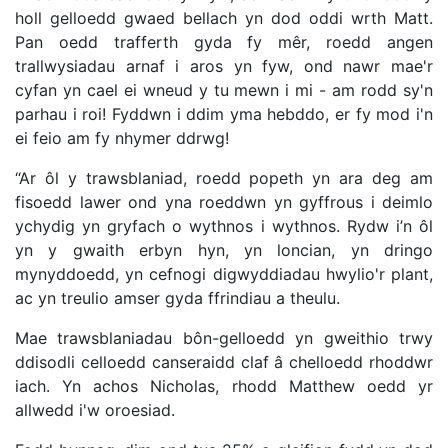
holl gelloedd gwaed bellach yn dod oddi wrth Matt.
Pan oedd trafferth gyda fy mêr, roedd angen
trallwysiadau arnaf i aros yn fyw, ond nawr mae'r
cyfan yn cael ei wneud y tu mewn i mi - am rodd sy'n
parhau i roi! Fyddwn i ddim yma hebddo, er fy mod i'n
ei feio am fy nhymer ddrwg!
“Ar ôl y trawsblaniad, roedd popeth yn ara deg am
fisoedd lawer ond yna roeddwn yn gyffrous i deimlo
ychydig yn gryfach o wythnos i wythnos. Rydw i’n ôl
yn y gwaith erbyn hyn, yn loncian, yn dringo
mynyddoedd, yn cefnogi digwyddiadau hwylio'r plant,
ac yn treulio amser gyda ffrindiau a theulu.
Mae trawsblaniadau bôn-gelloedd yn gweithio trwy
ddisodli celloedd canseraidd claf â chelloedd rhoddwr
iach. Yn achos Nicholas, rhodd Matthew oedd yr
allwedd i'w oroesiad.