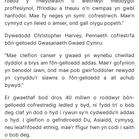
roedd y rhwydwaith o weithwyr meddygol
proffesiynol, ffrindiau a theulu o'n cwmpas yn gwbl
hanfodol. Mae fy neges yn syml: cofrestrwch. Mae'n
cymryd cyn lleied o amser, ond gall olygu popeth.”
Dywedodd Christopher Harvey, Pennaeth cofrestrfa
bôn-gelloedd Gwasanaeth Gwaed Cymru:
“Mae cleifion canser y gwaed yn wynebu chwiliad
dyddiol a brys am fôn-gelloedd addas. Mae'r gofynion
yn benodol iawn, ond mae pob gwirfoddolwr newydd
yn cynyddu'r siawns o fôn-gelloedd a all achub
bywyd."
Er gwaethaf bod dros 40 miliwn o roddwyr bôn-
gelloedd cofrestredig ledled y byd, ni fydd tri o bob
deg claf yn dod o hyd i rywun sy’n cydweddu’n addas
o hyd. I gleifion o gefndiroedd Du, Asiaidd, cymysg,
neu leiafrifoedd ethnig, mae'r ffigur hwn yn codi i saith
o bob deg.