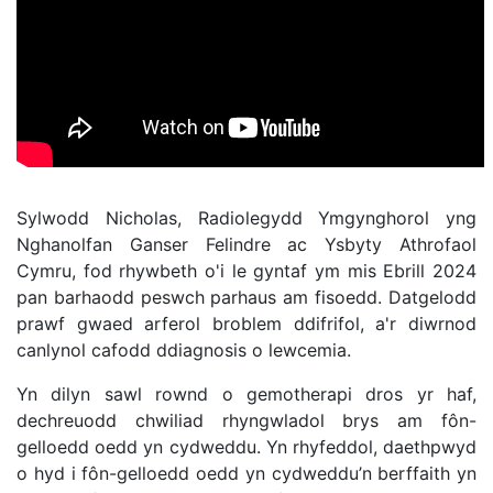
Sylwodd Nicholas, Radiolegydd Ymgynghorol yng
Nghanolfan Ganser Felindre ac Ysbyty Athrofaol
Cymru, fod rhywbeth o'i le gyntaf ym mis Ebrill 2024
pan barhaodd peswch parhaus am fisoedd. Datgelodd
prawf gwaed arferol broblem ddifrifol, a'r diwrnod
canlynol cafodd ddiagnosis o lewcemia.
Yn dilyn sawl rownd o gemotherapi dros yr haf,
dechreuodd chwiliad rhyngwladol brys am fôn-
gelloedd oedd yn cydweddu. Yn rhyfeddol, daethpwyd
o hyd i fôn-gelloedd oedd yn cydweddu’n berffaith yn