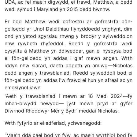
UDA, ac fel mae’n digwydd, ei frawd, Matthew, a oedd
wedi symud i Maryland yn 2015 oedd hwnnw.
Er bod Matthew wedi cofrestru ar gofrestrfa bôn-
gelloedd yr Unol Daleithiau flynyddoedd ynghynt, dim
ond yn ystod sgyrsiau rhwng y brodyr y sylweddolon
nhw rywbeth rhyfeddol. Roedd y gofrestrfa wedi
cysylltu â Matthew yn ddiweddar, gan ei hysbysu bod
ei fôn-gelloedd yn addas i glaf mewn angen. Wrth
iddyn nhw siarad, daeth popeth yn amlwg—Nicholas
oedd angen y trawsblaniad. Roedd sylweddoli bod ei
fôn-gelloedd yn addas i'w frawd ei hun yn afreal ac yn
emosiynol iawn.
“Aeth y trawsblaniad i mewn ar 18 Medi 2024—fy
mhen-blwydd newydd— jyst mewn pryd ar gyfer
Diwrnod Rhoddwyr Mêr y Byd!” meddai Nicholas.
Wrth fyfyrio ar ei adferiad, ychwanegodd:
"Mae'n dda cael bod yn fyw, ac mae’n wyrthiol bod fy