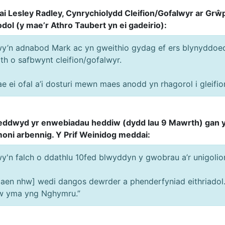
i Lesley Radley, Cynrychiolydd Cleifion/Gofalwyr ar Grŵp
odol (y mae’r Athro Taubert yn ei gadeirio):
y’n adnabod Mark ac yn gweithio gydag ef ers blynyddoedd
th o safbwynt cleifion/gofalwyr.
e ei ofal a’i dosturi mewn maes anodd yn rhagorol i gleifion
ddwyd yr enwebiadau heddiw (dydd Iau 9 Mawrth) gan y
oni arbennig. Y Prif Weinidog meddai:
y'n falch o ddathlu 10fed blwyddyn y gwobrau a’r unigolio
aen nhw] wedi dangos dewrder a phenderfyniad eithriadol.
w yma yng Nghymru.”