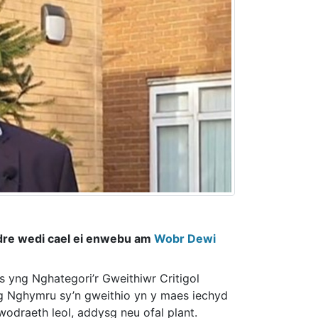
ndre wedi cael ei enwebu am
Wobr Dewi
yng Nghategori’r Gweithiwr Critigol
ng Nghymru sy’n gweithio yn y maes iechyd
wodraeth leol, addysg neu ofal plant.