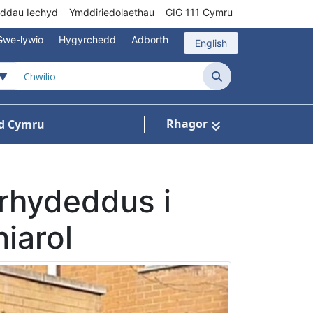
rddau Iechyd
Ymddiriedolaethau
GIG 111 Cymru
Gwe-lywio
Hygyrchedd
Adborth
English
Chwilio
Rhagor
d Cymru
Cysylltu â ni
n ar gyfer Pynciau
rhydeddus i
iarol