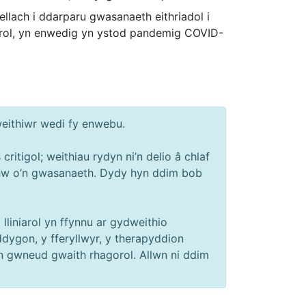
ach i ddarparu gwasanaeth eithriadol i
iarol, yn enwedig yn ystod pandemig COVID-
weithiwr wedi fy enwebu.
ritigol; weithiau rydyn ni’n delio â chlaf
nhw o’n gwasanaeth. Dydy hyn ddim bob
lliniarol yn ffynnu ar gydweithio
ddygon, y fferyllwyr, y therapyddion
n gwneud gwaith rhagorol. Allwn ni ddim