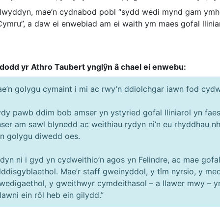
lwyddyn, mae’n cydnabod pobl “sydd wedi mynd gam ymhell
Cymru”, a daw ei enwebiad am ei waith ym maes gofal llin
odd yr Athro Taubert ynglŷn â chael ei enwebu:
e’n golygu cymaint i mi ac rwy’n ddiolchgar iawn fod cyd
dy pawb ddim bob amser yn ystyried gofal lliniarol yn faes c
ser am sawl blynedd ac weithiau rydyn ni’n eu rhyddhau 
’n golygu diwedd oes.
dyn ni i gyd yn cydweithio’n agos yn Felindre, ac mae gofal 
ddisgyblaethol. Mae’r staff gweinyddol, y tîm nyrsio, y me
wedigaethol, y gweithwyr cymdeithasol – a llawer mwy – y
lawni ein rôl heb ein gilydd.”