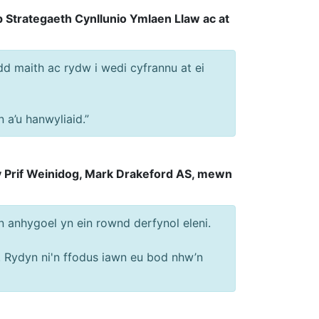
 Strategaeth Cynllunio Ymlaen Llaw ac at
 maith ac rydw i wedi cyfrannu at ei
 a’u hanwyliaid.”
 Prif Weinidog, Mark Drakeford AS, mewn
n anhygoel yn ein rownd derfynol eleni.
 Rydyn ni'n ffodus iawn eu bod nhw’n