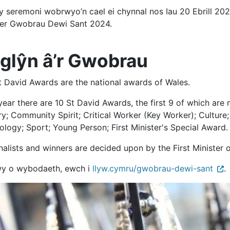
y seremoni wobrwyo’n cael ei chynnal nos Iau 20 Ebrill 20
fer Gwobrau Dewi Sant 2024.
glŷn â’r Gwobrau
t David Awards are the national awards of Wales.
ear there are 10 St David Awards, the first 9 of which are 
y; Community Spirit; Critical Worker (Key Worker); Culture
logy; Sport; Young Person; First Minister's Special Award.
nalists and winners are decided upon by the First Minister
y o wybodaeth, ewch i
llyw.cymru/gwobrau-dewi-sant
.