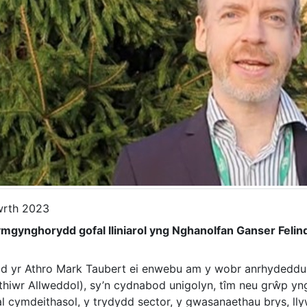
rth 2023
mgynghorydd gofal lliniarol yng Nghanolfan Ganser Feli
d yr Athro Mark Taubert ei enwebu am y wobr anrhydeddus 
thiwr Allweddol), sy’n cydnabod unigolyn, tîm neu grŵp y
l cymdeithasol, y trydydd sector, y gwasanaethau brys, lly