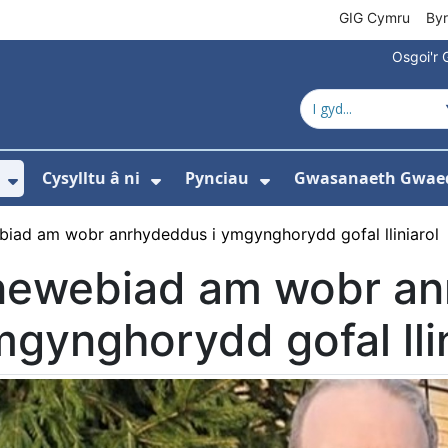
GIG Cymru
By
Osgoi'r 
Cysylltu â ni
Pynciau
Gwasanaeth Gwae
ewislen ar gyfer Amdanom ni
Dangos isddewislen ar gyfer Newyddion
Dangos isddewislen ar gyfer 
Dangos isddewisle
iad am wobr anrhydeddus i ymgynghorydd gofal lliniarol
newebiad am wobr an
gynghorydd gofal llin