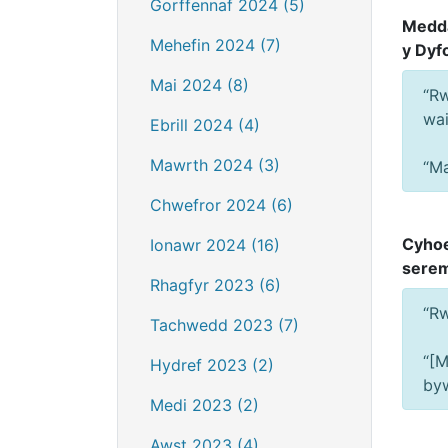
Gorffennaf 2024 (5)
Medda
Mehefin 2024 (7)
y Dyf
Mai 2024 (8)
“Rw
wai
Ebrill 2024 (4)
Mawrth 2024 (3)
“Ma
Chwefror 2024 (6)
Cyhoe
Ionawr 2024 (16)
serem
Rhagfyr 2023 (6)
“Rw
Tachwedd 2023 (7)
“[M
Hydref 2023 (2)
by
Medi 2023 (2)
Awst 2023 (4)