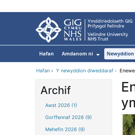
Neidio i'r prif gynnwy
Hafan
Amdanom ni
Newyddion
Dangos isdd
Hafan
›
Y newyddion diweddaraf
›
Eneweb
E
Archif
ym
Awst 2026 (1)
Gorffennaf 2026 (9)
Mehefin 2026 (9)