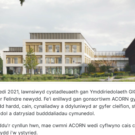
di 2021, lawnsiwyd cystadleuaeth gan Ymddiriedolaeth GIG 
r Felindre newydd. Fe'i enillwyd gan gonsortiwm ACORN gy
d hardd, cain, cynaliadwy a ddyluniwyd ar gyfer cleifion, s
iadol a datrysiad budddaliadau cymunedol.
eddu'r cynllun hwn, mae cwmni ACORN wedi cyflwyno cais cy
ydd i'w ystyried.