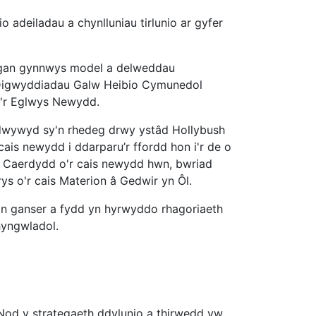
 adeiladau a chynlluniau tirlunio ar gyfer
, gan gynnwys model a delweddau
in Digwyddiadau Galw Heibio Cymunedol
i'r Eglwys Newydd.
radwywyd sy'n rhedeg drwy ystâd Hollybush
ais newydd i ddarparu’r ffordd hon i'r de o
r Caerdydd o'r cais newydd hwn, bwriad
ys o'r cais Materion â Gedwir yn Ôl.
an ganser a fydd yn hyrwyddo rhagoriaeth
hyngwladol.
e. Nod y strategaeth ddylunio a thirwedd yw