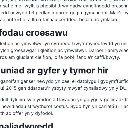
r safle mor wyllt â phosibl drwy gadw cynefinoedd presen
oedd newydd fel perllan a gardd gegin gymunedol. Mae'r cy
e anffurfiol a llu o fannau cerdded, beicio ac ymlacio.
fodau croesawu
leifion ac ymwelwyr yn cyrraedd trwy'r mynedfeydd yn unio
ylch groesawgar i gleifion ac ymwelwyr. Darperir amrywiae
os am gludiant cleifion, lolfa pobl ifanc a'r caffi/bwyty.
uniad ar gyfer y tymor hir
 ganolfan ganser newydd yn cael ei datblygu i gydymffurfi
u) 2015 gan ddarparu'r ysbyty mwyaf cynaliadwy yn y DU.
 dull dylunio sy’n ymdrin â ffasadau yn golygu y gellir a
 newidiadau strwythurol costus. Bydd hyn yn caniatáu i'r a
eth ac offer yn y dyfodol.
naliadwyedd