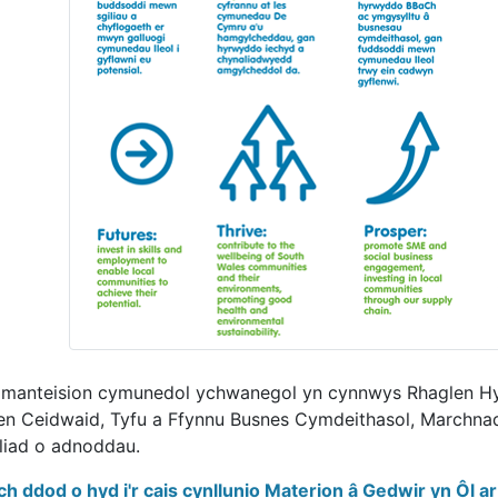
 manteision cymunedol ychwanegol yn cynnwys Rhaglen Hyf
en Ceidwaid, Tyfu a Ffynnu Busnes Cymdeithasol, Marchn
liad o adnoddau.
ch ddod o hyd i'r cais cynllunio Materion â Gedwir yn Ôl a