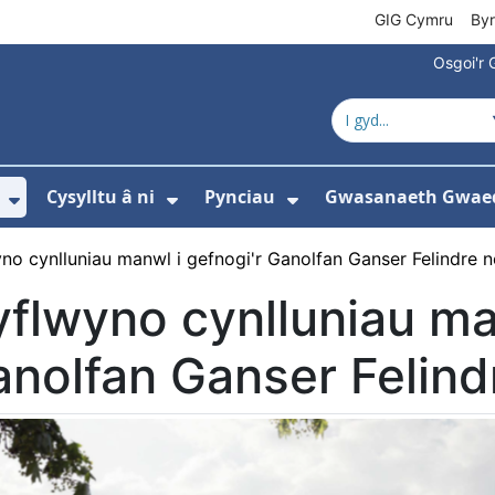
GIG Cymru
By
Osgoi'r 
Cysylltu â ni
Pynciau
Gwasanaeth Gwae
ewislen ar gyfer Amdanom ni
Dangos isddewislen ar gyfer Newyddion
Dangos isddewislen ar gyfer 
Dangos isddewisle
no cynlluniau manwl i gefnogi'r Ganolfan Ganser Felindre
flwyno cynlluniau man
nolfan Ganser Felin