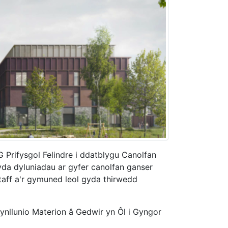
Prifysgol Felindre i ddatblygu Canolfan
da dyluniadau ar gyfer canolfan ganser
taff a'r gymuned leol gyda thirwedd
nllunio Materion â Gedwir yn Ôl i Gyngor