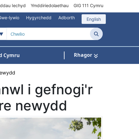
rddau Iechyd
Ymddiriedolaethau
GIG 111 Cymru
Gwe-lywio
Hygyrchedd
Adborth
English
Chwilio
Rhagor
d Cymru
Cysylltu â ni
n ar gyfer Pynciau
 newydd
wl i gefnogi'r
dre newydd