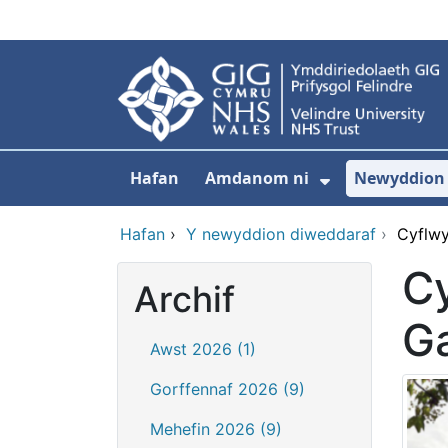
Neidio i'r prif gynnwy
Hafan
Amdanom ni
Newyddion
Dangos isdd
Hafan
›
Y newyddion diweddaraf
›
Cyflwy
Cy
Archif
Ga
Awst 2026 (1)
Gorffennaf 2026 (9)
Mehefin 2026 (9)