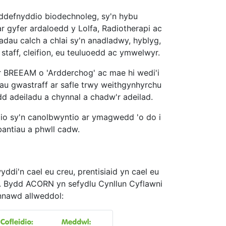
 ddefnyddio biodechnoleg, sy'n hybu
 gyfer ardaloedd y Lolfa, Radiotherapi ac
dau calch a chlai sy'n anadladwy, hyblyg,
staff, cleifion, eu teuluoedd ac ymwelwyr.
r BREEAM o 'Ardderchog' ac mae hi wedi'i
ihau gwastraff ar safle trwy weithgynhyrchu
ydd adeiladu a chynnal a chadw'r adeilad.
dio sy'n canolbwyntio ar ymagwedd 'o do i
bantiau a phwll cadw.
di'n cael eu creu, prentisiaid yn cael eu
l. Bydd ACORN yn sefydlu Cynllun Cyflawni
nnawd allweddol: