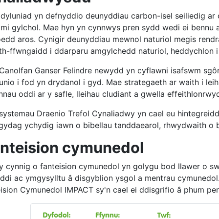
 dyluniad yn defnyddio deunyddiau carbon-isel seiliedig ar
mi gylchol. Mae hyn yn cynnwys pren sydd wedi ei bennu ar
oedd aros. Cynigir deunyddiau mewnol naturiol megis rendra
th-ffwngaidd i ddarparu amgylchedd naturiol, heddychlon i 
Canolfan Ganser Felindre newydd yn cyflawni isafswm sgô
unio i fod yn drydanol i gyd. Mae strategaeth ar waith i le
nau oddi ar y safle, lleihau cludiant a gwella effeithlonrw
systemau Draenio Trefol Cynaliadwy yn cael eu hintegreid
 gydag ychydig iawn o bibellau tanddaearol, rhwydwaith o 
nteision cymunedol
y cynnig o fanteision cymunedol yn golygu bod llawer o swyd
rddi ac ymgysylltu â disgyblion ysgol a mentrau cymunedo
ision Cymunedol IMPACT sy'n cael ei ddisgrifio â phum pe