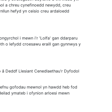
nol a chreu cynefinoedd newydd, creu
nllun hefyd yn ceisio creu ardaloedd
ngyrchol i mewn i'r 'Lolfa' gan ddarparu
th o lefydd croesawu eraill gan gynnwys y
o â Deddf Llesiant Cenedlaethau'r Dyfodol
d-drefnu gofodau mewnol yn hawdd heb fod
deilad ymateb i ofynion arloesi mewn