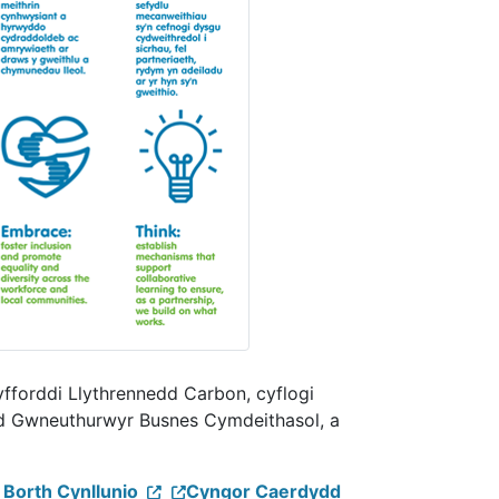
forddi Llythrennedd Carbon, cyflogi
ad Gwneuthurwyr Busnes Cymdeithasol, a
r Borth Cynllunio
Cyngor Caerdydd