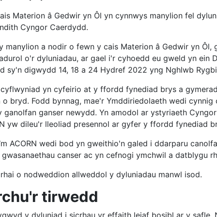
is Materion â Gedwir yn Ôl yn cynnwys manylion fel dylunio
endith Cyngor Caerdydd.
y manylion a nodir o fewn y cais Materion â Gedwir yn Ôl
fiadurol o'r dyluniadau, ar gael i'r cyhoedd eu gweld yn e
d sy'n digwydd 14, 18 a 24 Hydref 2022 yng Nghlwb Rygb
 cyflwyniad yn cyfeirio at y ffordd fynediad brys a gyme
n o bryd. Fodd bynnag, mae'r Ymddiriedolaeth wedi cynnig c
 y ganolfan ganser newydd. Yn amodol ar ystyriaeth Cyngo
yw dileu'r lleoliad presennol ar gyfer y ffordd fynediad br
îm ACORN wedi bod yn gweithio'n galed i ddarparu canolf
gwasanaethau canser ac yn cefnogi ymchwil a datblygu r
 rhai o nodweddion allweddol y dyluniadau manwl isod.
rchu'r tirwedd
gwyd y dyluniad i sicrhau yr effaith leiaf bosibl ar y safl