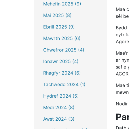
Mehefin 2025 (9)
Mae ca
Mai 2025 (8)
sêl b
Ebrill 2025 (9)
Bydd 
cyfri
Mawrth 2025 (6)
Agore
Chwefror 2025 (4)
Mae'r
ar hy
Ionawr 2025 (4)
safle
Rhagfyr 2024 (6)
ACORN 
Tachwedd 2024 (1)
Mae t
mewn 
Hydref 2024 (5)
Nodir
Medi 2024 (8)
Pa
Awst 2024 (3)
Datbly