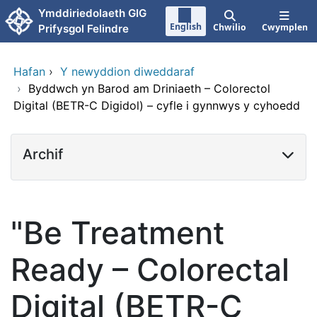
Neidio i'r prif gynnwy
Ymddiriedolaeth GIG
English
Chwilio
Cwymplen
Prifysgol Felindre
Hafan
›
Y newyddion diweddaraf
›
Byddwch yn Barod am Driniaeth – Colorectol
Digital (BETR-C Digidol) – cyfle i gynnwys y cyhoedd
Archif
"Be Treatment
Ready – Colorectal
Digital (BETR-C