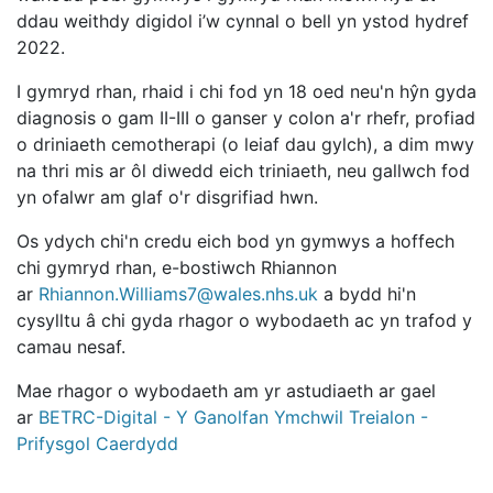
ddau weithdy digidol i’w cynnal o bell yn ystod hydref
2022.
I gymryd rhan, rhaid i chi fod yn 18 oed neu'n hŷn gyda
diagnosis o gam II-III o ganser y colon a'r rhefr, profiad
o driniaeth cemotherapi (o leiaf dau gylch), a dim mwy
na thri mis ar ôl diwedd eich triniaeth, neu gallwch fod
yn ofalwr am glaf o'r disgrifiad hwn.
Os ydych chi'n credu eich bod yn gymwys a hoffech
chi gymryd rhan, e-bostiwch Rhiannon
ar
Rhiannon.Williams7@wales.nhs.uk
a bydd hi'n
cysylltu â chi gyda rhagor o wybodaeth ac yn trafod y
camau nesaf.
Mae rhagor o wybodaeth am yr astudiaeth ar gael
ar
BETRC-Digital - Y Ganolfan Ymchwil Treialon -
Prifysgol Caerdydd