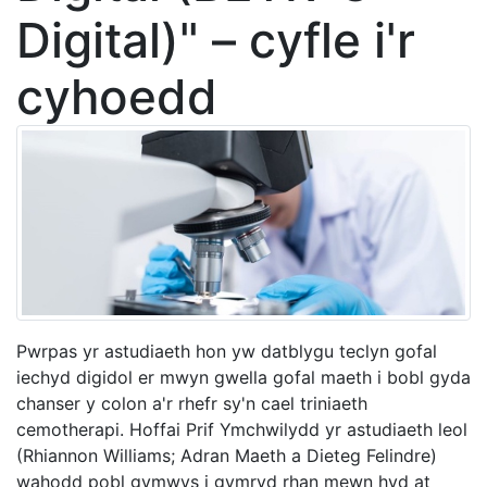
Digital)" – cyfle i'r
cyhoedd
Pwrpas yr astudiaeth hon yw datblygu teclyn gofal
iechyd digidol er mwyn gwella gofal maeth i bobl gyda
chanser y colon a'r rhefr sy'n cael triniaeth
cemotherapi. Hoffai Prif Ymchwilydd yr astudiaeth leol
(Rhiannon Williams; Adran Maeth a Dieteg Felindre)
wahodd pobl gymwys i gymryd rhan mewn hyd at