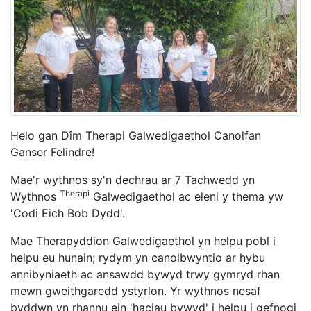
Helo gan Dîm Therapi Galwedigaethol Canolfan
Ganser Felindre!
Mae'r wythnos sy'n dechrau ar 7 Tachwedd yn
Therapi
Wythnos
Galwedigaethol ac eleni y thema yw
'Codi Eich Bob Dydd'.
Mae Therapyddion Galwedigaethol yn helpu pobl i
helpu eu hunain; rydym yn canolbwyntio ar hybu
annibyniaeth ac ansawdd bywyd trwy gymryd rhan
mewn gweithgaredd ystyrlon. Yr wythnos nesaf
byddwn yn rhannu ein 'haciau bywyd' i helpu i gefnogi