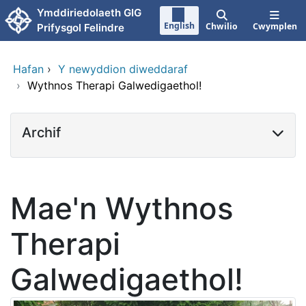
Neidio i'r prif gynnwy
Ymddiriedolaeth GIG
English
Chwilio
Cwymplen
Prifysgol Felindre
Hafan
›
Y newyddion diweddaraf
›
Wythnos Therapi Galwedigaethol!
Archif
Mae'n Wythnos
Therapi
Galwedigaethol!