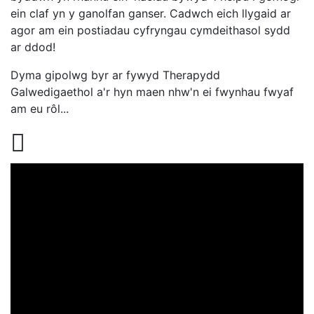
ein claf yn y ganolfan ganser. Cadwch eich llygaid ar
agor am ein postiadau cyfryngau cymdeithasol sydd
ar ddod!
Dyma gipolwg byr ar fywyd Therapydd
Galwedigaethol a'r hyn maen nhw'n ei fwynhau fwyaf
am eu rôl...