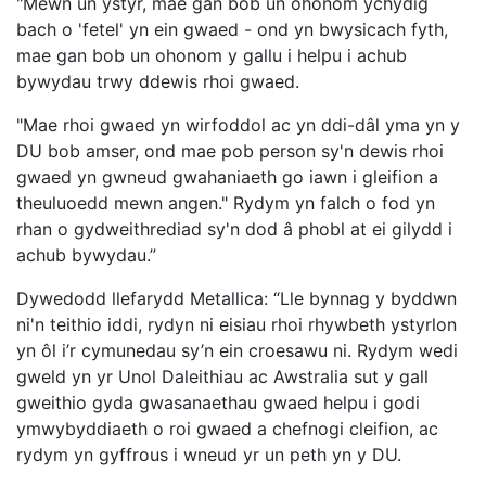
"Mewn un ystyr, mae gan bob un ohonom ychydig
bach o 'fetel' yn ein gwaed - ond yn bwysicach fyth,
mae gan bob un ohonom y gallu i helpu i achub
bywydau trwy ddewis rhoi gwaed.
"Mae rhoi gwaed yn wirfoddol ac yn ddi-dâl yma yn y
DU bob amser, ond mae pob person sy'n dewis rhoi
gwaed yn gwneud gwahaniaeth go iawn i gleifion a
theuluoedd mewn angen." Rydym yn falch o fod yn
rhan o gydweithrediad sy'n dod â phobl at ei gilydd i
achub bywydau.”
Dywedodd llefarydd Metallica: “Lle bynnag y byddwn
ni'n teithio iddi, rydyn ni eisiau rhoi rhywbeth ystyrlon
yn ôl i’r cymunedau sy’n ein croesawu ni. Rydym wedi
gweld yn yr Unol Daleithiau ac Awstralia sut y gall
gweithio gyda gwasanaethau gwaed helpu i godi
ymwybyddiaeth o roi gwaed a chefnogi cleifion, ac
rydym yn gyffrous i wneud yr un peth yn y DU.