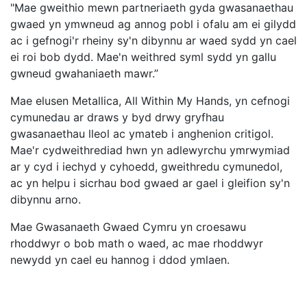
"Mae gweithio mewn partneriaeth gyda gwasanaethau
gwaed yn ymwneud ag annog pobl i ofalu am ei gilydd
ac i gefnogi'r rheiny sy'n dibynnu ar waed sydd yn cael
ei roi bob dydd. Mae'n weithred syml sydd yn gallu
gwneud gwahaniaeth mawr.”
Mae elusen Metallica, All Within My Hands, yn cefnogi
cymunedau ar draws y byd drwy gryfhau
gwasanaethau lleol ac ymateb i anghenion critigol.
Mae'r cydweithrediad hwn yn adlewyrchu ymrwymiad
ar y cyd i iechyd y cyhoedd, gweithredu cymunedol,
ac yn helpu i sicrhau bod gwaed ar gael i gleifion sy'n
dibynnu arno.
Mae Gwasanaeth Gwaed Cymru yn croesawu
rhoddwyr o bob math o waed, ac mae rhoddwyr
newydd yn cael eu hannog i ddod ymlaen.