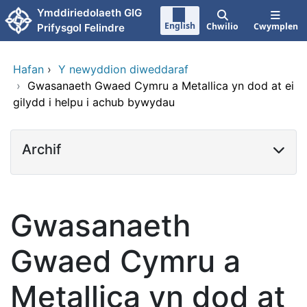
Neidio i'r prif gynnwy
Ymddiriedolaeth GIG
English
Chwilio
Cwymplen
Prifysgol Felindre
Hafan
›
Y newyddion diweddaraf
›
Gwasanaeth Gwaed Cymru a Metallica yn dod at ei
gilydd i helpu i achub bywydau
Archif
Gwasanaeth
Gwaed Cymru a
Metallica yn dod at