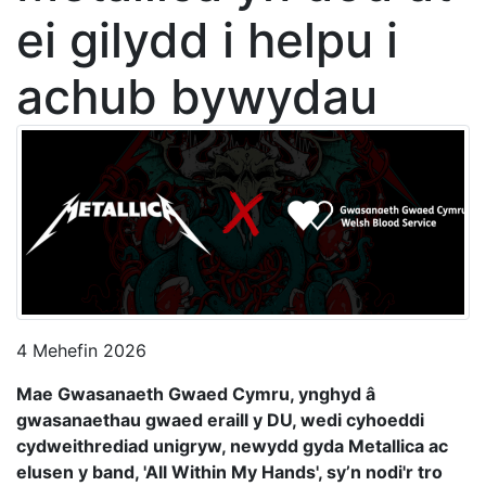
ei gilydd i helpu i
achub bywydau
4 Mehefin 2026
Mae Gwasanaeth Gwaed Cymru, ynghyd â
gwasanaethau gwaed eraill y DU, wedi cyhoeddi
cydweithrediad unigryw, newydd gyda Metallica ac
elusen y band, 'All Within My Hands', sy’n nodi'r tro