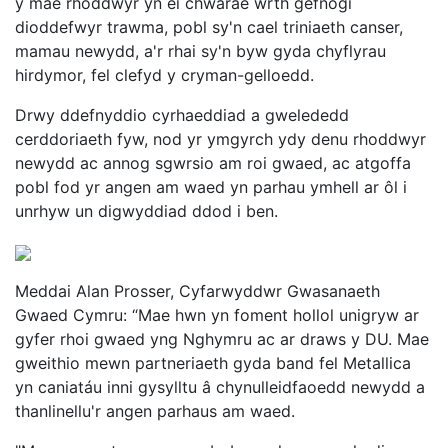
y mae rhoddwyr yn ei chwarae wrth gefnogi
dioddefwyr trawma, pobl sy'n cael triniaeth canser,
mamau newydd, a'r rhai sy'n byw gyda chyflyrau
hirdymor, fel clefyd y cryman-gelloedd.
Drwy ddefnyddio cyrhaeddiad a gwelededd
cerddoriaeth fyw, nod yr ymgyrch ydy denu rhoddwyr
newydd ac annog sgwrsio am roi gwaed, ac atgoffa
pobl fod yr angen am waed yn parhau ymhell ar ôl i
unrhyw un digwyddiad ddod i ben.
Meddai Alan Prosser, Cyfarwyddwr Gwasanaeth
Gwaed Cymru: “Mae hwn yn foment hollol unigryw ar
gyfer rhoi gwaed yng Nghymru ac ar draws y DU. Mae
gweithio mewn partneriaeth gyda band fel Metallica
yn caniatáu inni gysylltu â chynulleidfaoedd newydd a
thanlinellu'r angen parhaus am waed.