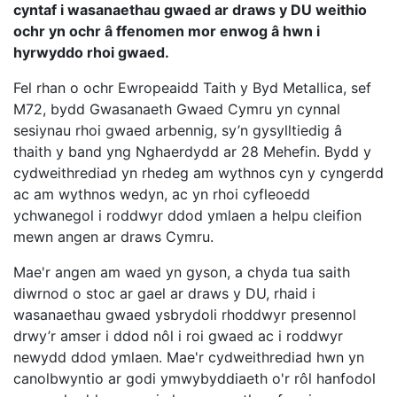
cyntaf i wasanaethau gwaed ar draws y DU weithio
ochr yn ochr â ffenomen mor enwog â hwn i
hyrwyddo rhoi gwaed.
Fel rhan o ochr Ewropeaidd Taith y Byd Metallica, sef
M72, bydd Gwasanaeth Gwaed Cymru yn cynnal
sesiynau rhoi gwaed arbennig, sy’n gysylltiedig â
thaith y band yng Nghaerdydd ar 28 Mehefin. Bydd y
cydweithrediad yn rhedeg am wythnos cyn y cyngerdd
ac am wythnos wedyn, ac yn rhoi cyfleoedd
ychwanegol i roddwyr ddod ymlaen a helpu cleifion
mewn angen ar draws Cymru.
Mae'r angen am waed yn gyson, a chyda tua saith
diwrnod o stoc ar gael ar draws y DU, rhaid i
wasanaethau gwaed ysbrydoli rhoddwyr presennol
drwy’r amser i ddod nôl i roi gwaed ac i roddwyr
newydd ddod ymlaen. Mae'r cydweithrediad hwn yn
canolbwyntio ar godi ymwybyddiaeth o'r rôl hanfodol