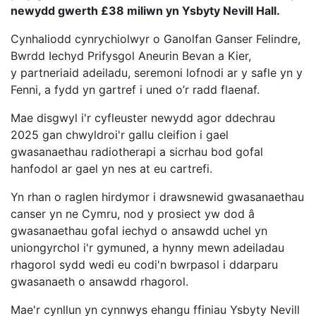
newydd gwerth £38 miliwn yn Ysbyty Nevill Hall.
Cynhaliodd cynrychiolwyr o Ganolfan Ganser Felindre,
Bwrdd Iechyd Prifysgol Aneurin Bevan a Kier,
y partneriaid adeiladu, seremoni lofnodi ar y safle yn y
Fenni, a fydd yn gartref i uned o’r radd flaenaf.
Mae disgwyl i'r cyfleuster newydd agor ddechrau
2025 gan chwyldroi'r gallu cleifion i gael
gwasanaethau radiotherapi a sicrhau bod gofal
hanfodol ar gael yn nes at eu cartrefi.
Yn rhan o raglen hirdymor i drawsnewid gwasanaethau
canser yn ne Cymru, nod y prosiect yw dod â
gwasanaethau gofal iechyd o ansawdd uchel yn
uniongyrchol i'r gymuned, a hynny mewn adeiladau
rhagorol sydd wedi eu codi'n bwrpasol i ddarparu
gwasanaeth o ansawdd rhagorol.
Mae'r cynllun yn cynnwys ehangu ffiniau Ysbyty Nevill