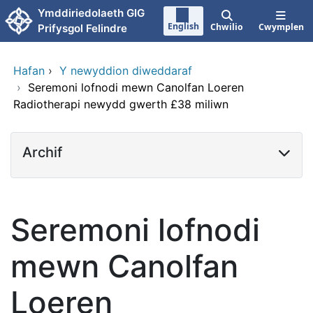
Neidio i'r prif gynnwy
Ymddiriedolaeth GIG
English
Chwilio
Cwymplen
Prifysgol Felindre
Hafan
›
Y newyddion diweddaraf
›
Seremoni lofnodi mewn Canolfan Loeren
Radiotherapi newydd gwerth £38 miliwn
Archif
Seremoni lofnodi
mewn Canolfan
Loeren