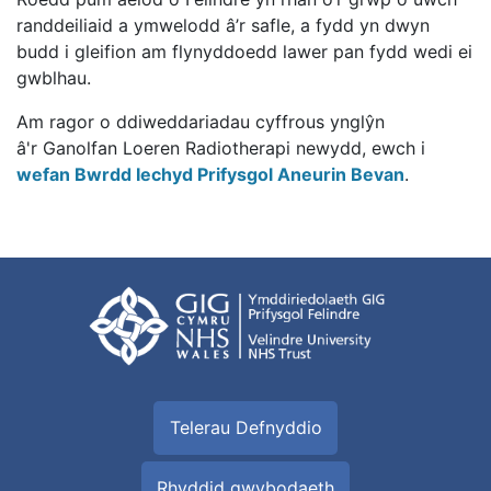
randdeiliaid a ymwelodd â’r safle, a fydd yn dwyn
budd i gleifion am flynyddoedd lawer pan fydd wedi ei
gwblhau.
Am ragor o ddiweddariadau cyffrous ynglŷn
â'r Ganolfan Loeren Radiotherapi newydd, ewch i
wefan Bwrdd Iechyd Prifysgol Aneurin Bevan
.
Telerau Defnyddio
Rhyddid gwybodaeth