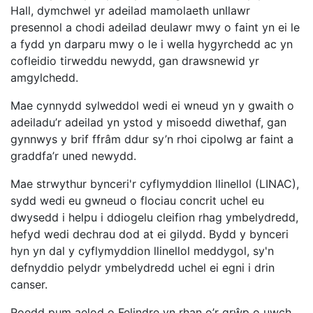
Hall, dymchwel yr adeilad mamolaeth unllawr
presennol a chodi adeilad deulawr mwy o faint yn ei le
a fydd yn darparu mwy o le i wella hygyrchedd ac yn
cofleidio tirweddu newydd, gan drawsnewid yr
amgylchedd.
Mae cynnydd sylweddol wedi ei wneud yn y gwaith o
adeiladu’r adeilad yn ystod y misoedd diwethaf, gan
gynnwys y brif ffrâm ddur sy’n rhoi cipolwg ar faint a
graddfa’r uned newydd.
Mae strwythur bynceri'r cyflymyddion llinellol (LINAC),
sydd wedi eu gwneud o flociau concrit uchel eu
dwysedd i helpu i ddiogelu cleifion rhag ymbelydredd,
hefyd wedi dechrau dod at ei gilydd. Bydd y bynceri
hyn yn dal y cyflymyddion llinellol meddygol, sy'n
defnyddio pelydr ymbelydredd uchel ei egni i drin
canser.
Roedd pum aelod o Felindre yn rhan o’r grŵp o uwch