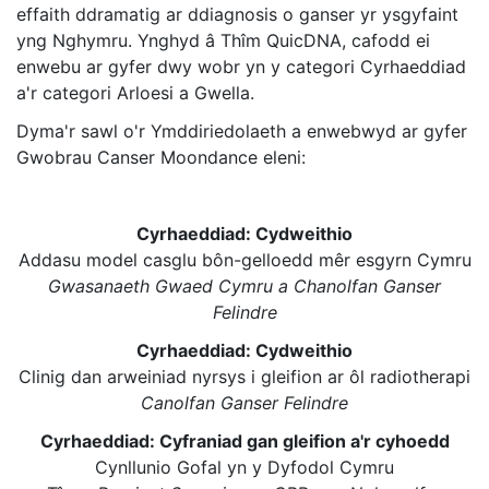
effaith ddramatig ar ddiagnosis o ganser yr ysgyfaint
yng Nghymru. Ynghyd â Thîm QuicDNA, cafodd ei
enwebu ar gyfer dwy wobr yn y categori Cyrhaeddiad
a'r categori Arloesi a Gwella.
Dyma'r sawl o'r Ymddiriedolaeth a enwebwyd ar gyfer
Gwobrau Canser Moondance eleni:
Cyrhaeddiad
: Cydweithio
Addasu model casglu bôn-gelloedd mêr esgyrn Cymru
Gwasanaeth Gwaed Cymru a Chanolfan Ganser
Felindre
Cyrhaeddiad: Cydweithio
Clinig dan arweiniad nyrsys i gleifion ar ôl radiotherapi
Canolfan Ganser Felindre
Cyrhaeddiad: Cyfraniad gan gleifion a'r cyhoedd
Cynllunio Gofal yn y Dyfodol Cymru