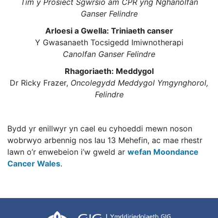
Tîm y Prosiect Sgwrsio am CPR yng Nghanolfan
Ganser Felindre
Arloesi a Gwella: Triniaeth canser
Y Gwasanaeth Tocsigedd Imiwnotherapi
Canolfan Ganser Felindre
Rhagoriaeth: Meddygol
Dr Ricky Frazer,
Oncolegydd Meddygol Ymgynghorol,
Felindre
Bydd yr enillwyr yn cael eu cyhoeddi mewn noson
wobrwyo arbennig nos Iau 13 Mehefin, ac mae rhestr
lawn o’r enwebeion i’w gweld ar
wefan Moondance
Cancer Wales
.