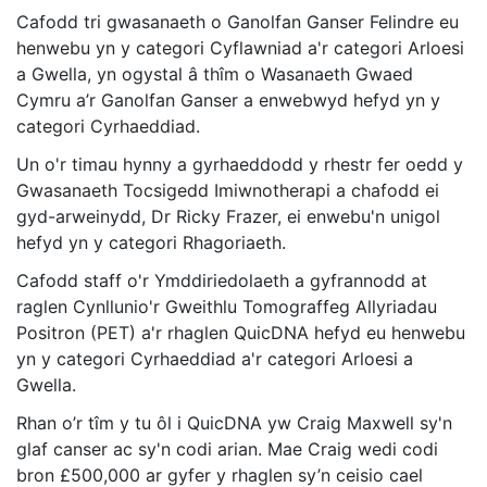
Cafodd tri gwasanaeth o Ganolfan Ganser Felindre eu
henwebu yn y categori Cyflawniad a'r categori Arloesi
a Gwella, yn ogystal â thîm o Wasanaeth Gwaed
Cymru a’r Ganolfan Ganser a enwebwyd hefyd yn y
categori Cyrhaeddiad.
Un o'r timau hynny a gyrhaeddodd y rhestr fer oedd y
Gwasanaeth Tocsigedd Imiwnotherapi a chafodd ei
gyd-arweinydd, Dr Ricky Frazer, ei enwebu'n unigol
hefyd yn y categori Rhagoriaeth.
Cafodd staff o'r Ymddiriedolaeth a gyfrannodd at
raglen Cynllunio'r Gweithlu Tomograffeg Allyriadau
Positron (PET) a'r rhaglen QuicDNA hefyd eu henwebu
yn y categori Cyrhaeddiad a'r categori Arloesi a
Gwella.
Rhan o’r tîm y tu ôl i QuicDNA yw Craig Maxwell sy'n
glaf canser ac sy'n codi arian. Mae Craig wedi codi
bron £500,000 ar gyfer y rhaglen sy’n ceisio cael