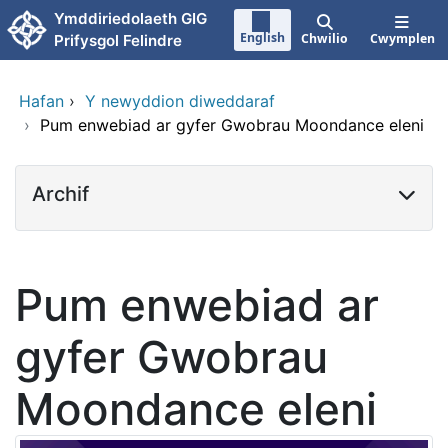
Neidio i'r prif gynnwy
Ymddiriedolaeth GIG
English
Chwilio
Cwymplen
Prifysgol Felindre
Hafan
›
Y newyddion diweddaraf
›
Pum enwebiad ar gyfer Gwobrau Moondance eleni
Archif
Pum enwebiad ar
gyfer Gwobrau
Moondance eleni