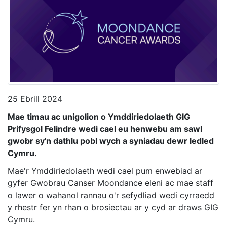
25 Ebrill 2024
Mae timau ac unigolion o Ymddiriedolaeth GIG
Prifysgol Felindre wedi cael eu henwebu am sawl
gwobr sy'n dathlu pobl wych a syniadau dewr ledled
Cymru.
Mae'r Ymddiriedolaeth wedi cael pum enwebiad ar
gyfer Gwobrau Canser Moondance eleni ac mae staff
o lawer o wahanol rannau o'r sefydliad wedi cyrraedd
y rhestr fer yn rhan o brosiectau ar y cyd ar draws GIG
Cymru.