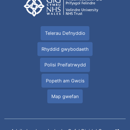
Telerau Defnyddio
Rhyddid gwybodaeth
Polisi Preifatrwydd
Popeth am Gwcis
Map gwefan