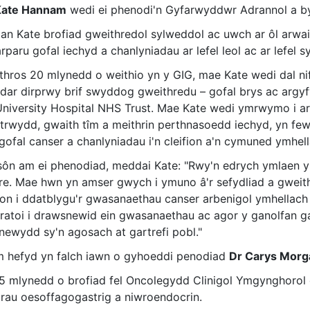
Kate Hannam
wedi ei phenodi'n Gyfarwyddwr Adrannol a by
an Kate brofiad gweithredol sylweddol ac uwch ar ôl arwain
rparu gofal iechyd a chanlyniadau ar lefel leol ac ar lefel s
thros 20 mlynedd o weithio yn y GIG, mae Kate wedi dal ni
dar dirprwy brif swyddog gweithredu – gofal brys ac argyfw
University Hospital NHS Trust. Mae Kate wedi ymrwymo i ar
trwydd, gwaith tîm a meithrin perthnasoedd iechyd, yn fewn
gofal canser a chanlyniadau i'n cleifion a'n cymuned ymhell
sôn am ei phenodiad, meddai Kate: "Rwy'n edrych ymlaen 
dre. Mae hwn yn amser gwych i ymuno â'r sefydliad a gweit
ion i ddatblygu'r gwasanaethau canser arbenigol ymhellach i
baratoi i drawsnewid ein gwasanaethau ac agor y ganolfan
 newydd sy'n agosach at gartrefi pobl."
 hefyd yn falch iawn o gyhoeddi penodiad
Dr Carys Morg
5 mlynedd o brofiad fel Oncolegydd Clinigol Ymgynghorol 
rau oesoffagogastrig a niwroendocrin.