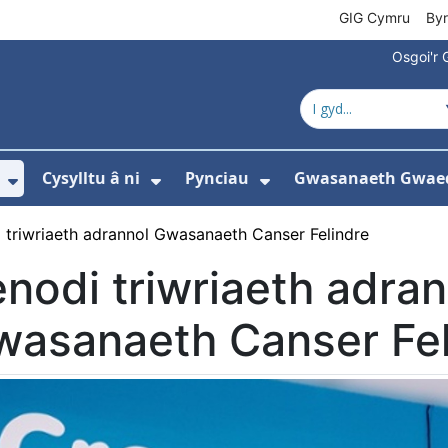
GIG Cymru
By
Osgoi'r 
Cysylltu â ni
Pynciau
Gwasanaeth Gwae
ewislen ar gyfer Amdanom ni
Dangos isddewislen ar gyfer Newyddion
Dangos isddewislen ar gyfer 
Dangos isddewisle
 triwriaeth adrannol Gwasanaeth Canser Felindre
nodi triwriaeth adran
wasanaeth Canser Fel