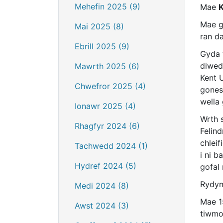
Mehefin 2025 (9)
Mae
Mae g
Mai 2025 (8)
ran da
Ebrill 2025 (9)
Gyda 
diwed
Mawrth 2025 (6)
Kent 
Chwefror 2025 (4)
gones
wella 
Ionawr 2025 (4)
Wrth 
Rhagfyr 2024 (6)
Felin
chleif
Tachwedd 2024 (1)
i ni 
Hydref 2024 (5)
gofal
Rydym
Medi 2024 (8)
Mae 1
Awst 2024 (3)
tiwmo