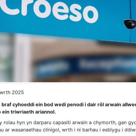
wrth 2025
 braf cyhoeddi ein bod wedi penodi i dair rôl arwain all
o ein triwriaeth ariannol.
y rolau hyn yn darparu capasiti arwain a chymorth, gan g
 ar wasanaethau clinigol, wrth i ni barhau i esblygu i ddiw