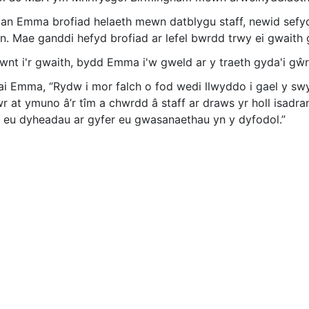
n Emma brofiad helaeth mewn datblygu staff, newid sefydlia
ion. Mae ganddi hefyd brofiad ar lefel bwrdd trwy ei gwaith
wnt i'r gwaith, bydd Emma i'w gweld ar y traeth gyda'i gŵr 
i Emma, “Rydw i mor falch o fod wedi llwyddo i gael y sw
r at ymuno â’r tîm a chwrdd â staff ar draws yr holl isadran
l eu dyheadau ar gyfer eu gwasanaethau yn y dyfodol.”