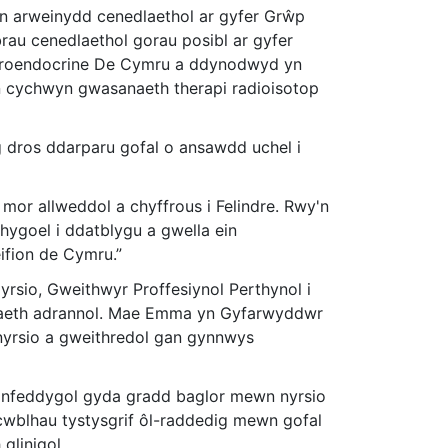
n arweinydd cenedlaethol ar gyfer Grŵp
au cenedlaethol gorau posibl ar gyfer
Neuroendocrine De Cymru a ddynodwyd yn
n cychwyn gwasanaeth therapi radioisotop
g dros ddarparu gofal o ansawdd uchel i
mor allweddol a chyffrous i Felindre. Rwy'n
hygoel i ddatblygu a gwella ein
ifion de Cymru.”
sio, Gweithwyr Proffesiynol Perthynol i
riaeth adrannol. Mae Emma yn Gyfarwyddwr
nyrsio a gweithredol gan gynnwys
anfeddygol gyda gradd baglor mewn nyrsio
wblhau tystysgrif ôl-raddedig mewn gofal
glinigol.