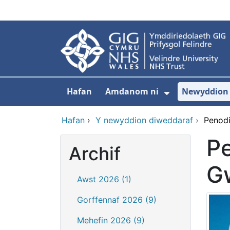
Neidio i'r prif gynnwy
Hafan
Amdanom ni
Newyddion
Dangos isdd
Hafan
›
Y newyddion diweddaraf
›
Penodi
Pe
Archif
G
Awst 2026 (1)
Gorffennaf 2026 (9)
Mehefin 2026 (9)