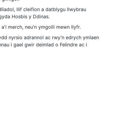
dol, llif cleifion a datblygu llwybrau
 gyda Hosbis y Ddinas.
a'i merch, neu'n ymgolli mewn llyfr.
ydd nyrsio adrannol ac rwy’n edrych ymlaen
nau i gael gwir deimlad o Felindre ac i