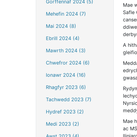
Gorffennaf 2024 (5)
Mae w
Safle
Mehefin 2024 (7)
canse
Mai 2024 (8)
ddiwe
derby
Ebrill 2024 (4)
A hit
Mawrth 2024 (3)
gleifi
Chwefror 2024 (6)
Medda
edryc
Ionawr 2024 (16)
gwasa
Rhagfyr 2023 (6)
Rydym
Iechy
Tachwedd 2023 (7)
Nyrsi
meddyg
Hydref 2023 (2)
Mae h
Medi 2023 (2)
ac MS
llini
Awst 2023 (4)