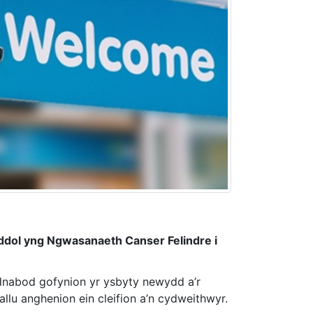
weddol yng Ngwasanaeth Canser Felindre i
ydnabod gofynion yr ysbyty newydd a’r
allu anghenion ein cleifion a’n cydweithwyr.