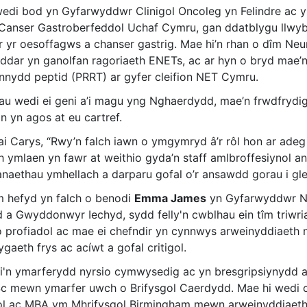
edi bod yn Gyfarwyddwr Clinigol Oncoleg yn Felindre ac y
 Canser Gastroberfeddol Uchaf Cymru, gan ddatblygu llwybr
r yr oesoffagws a chanser gastrig. Mae hi’n rhan o dîm 
ddar yn ganolfan ragoriaeth ENETs, ac ar hyn o bryd mae’
nnydd peptid (PRRT) ar gyfer cleifion NET Cymru.
hau wedi ei geni a’i magu yng Nghaerdydd, mae’n frwdfrydi
on yn agos at eu cartref.
i Carys, “Rwy’n falch iawn o ymgymryd â’r rôl hon ar adeg 
h ymlaen yn fawr at weithio gyda’n staff amlbroffesiynol an
naethau ymhellach a darparu gofal o’r ansawdd gorau i gle
 hefyd yn falch o benodi
Emma James
yn Gyfarwyddwr Nyr
d a Gwyddonwyr Iechyd, sydd felly'n cwblhau ein tîm triw
o profiadol ac mae ei chefndir yn cynnwys arweinyddiaeth 
aeth frys ac acíwt a gofal critigol.
i'n ymarferydd nyrsio cymwysedig ac yn bresgripsiynydd 
c mewn ymarfer uwch o Brifysgol Caerdydd. Mae hi wedi c
arol ac MBA ym Mhrifysgol Birmingham mewn arweinyddiaeth 