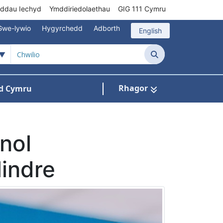
rddau Iechyd
Ymddiriedolaethau
GIG 111 Cymru
Gwe-lywio
Hygyrchedd
Adborth
English
Chwilio
Rhagor
d Cymru
Cysylltu â ni
n ar gyfer Pynciau
nol
indre