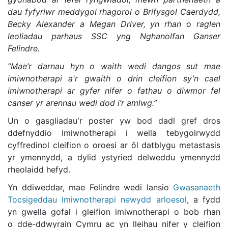
dau fyfyriwr meddygol rhagorol o Brifysgol Caerdydd,
Becky Alexander a Megan Driver, yn rhan o raglen
leoliadau parhaus SSC yng Nghanolfan Ganser
Felindre.
“Mae’r darnau hyn o waith wedi dangos sut mae
imiwnotherapi a'r gwaith o drin cleifion sy’n cael
imiwnotherapi ar gyfer nifer o fathau o diwmor fel
canser yr arennau wedi dod i’r amlwg.”
Un o gasgliadau'r poster yw bod dadl gref dros
ddefnyddio Imiwnotherapi i wella tebygolrwydd
cyffredinol cleifion o oroesi ar ôl datblygu metastasis
yr ymennydd, a dylid ystyried delweddu ymennydd
rheolaidd hefyd.
Yn ddiweddar, mae Felindre wedi lansio
Gwasanaeth
Tocsigeddau Imiwnotherapi newydd arloesol
, a fydd
yn gwella gofal i gleifion imiwnotherapi o bob rhan
o dde-ddwyrain Cymru ac yn lleihau nifer y cleifion