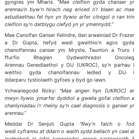
gyngres ym Mharis. “
Mae cleifion gyda chanser yr
arennau’n byw’n hirach nag erioed o’r blaen ac mae
astudiaethau fel hyn yn llywio arfer clinigol o ran trin
cleifion sy’n datblygu clefyd yn yr ymennydd.”
Mae Canolfan Ganser Felindre, dan arweiniad Dr Frazer
a Dr Gupta, hefyd wedi gweithio’n agos gyda
chanolfannau canser ym Mryste, Taunton a Truro i
ffurfio Rhaglen Gydweithredol Oncoleg
Arennau Genedlaethol y DU (UKROC), sy’n parhau i
weithio gyda chanolfannau ledled y DU i
ddarparu tystiolaeth gyfoes y byd go iawn.
Ychwanegodd Ricky:
“
Mae angen hyn [UKROC] er
mwyn llywio ymarfer dyddiol a gwella gofal cleifion a
chanlyniadau i’r rheiny sy’n cael diagnosis o ganser yr
arennau.”
Meddai Dr Senjuti Gupta
“Rwy’n falch o fod
wedi cyfrannu at ddarn o waith sydd bellach yn cael ei
gydnabod ar lefel ryngwladol, mewn partneriaeth â