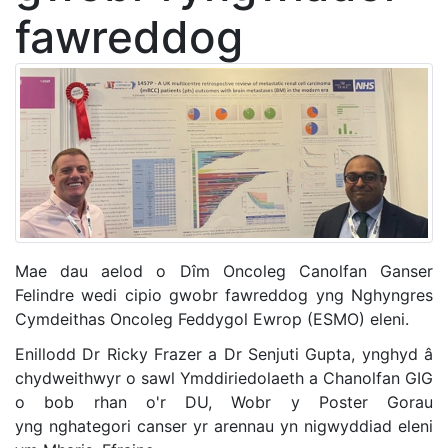
fawreddog
Mae dau aelod o Dîm Oncoleg Canolfan Ganser
Felindre wedi cipio gwobr fawreddog yng Nghyngres
Cymdeithas Oncoleg Feddygol Ewrop (ESMO) eleni.
Enillodd Dr Ricky Frazer a Dr Senjuti Gupta, ynghyd â
chydweithwyr o sawl Ymddiriedolaeth a Chanolfan GIG
o bob rhan o'r DU, Wobr y Poster Gorau
yng nghategori canser yr arennau yn nigwyddiad eleni