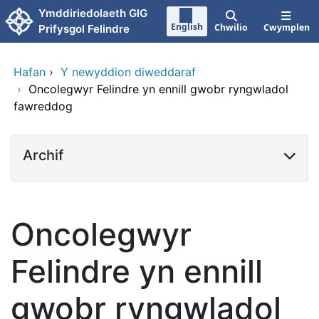
Neidio i'r prif gynnwy
Ymddiriedolaeth GIG
English
Chwilio
Cwymplen
Prifysgol Felindre
Hafan
›
Y newyddion diweddaraf
›
Oncolegwyr Felindre yn ennill gwobr ryngwladol
fawreddog
Archif
Oncolegwyr
Felindre yn ennill
gwobr ryngwladol