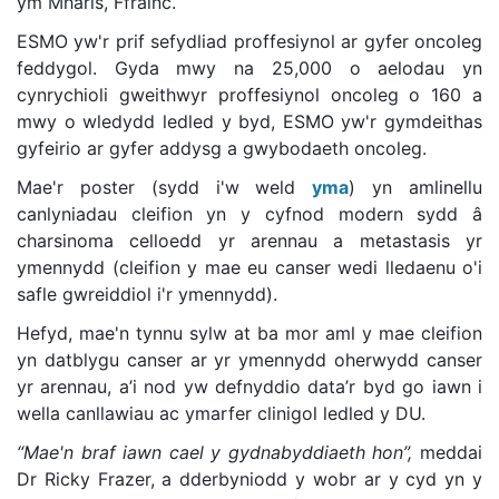
ym Mharis, Ffrainc.
ESMO yw'r prif sefydliad proffesiynol ar gyfer oncoleg
feddygol. Gyda mwy na 25,000 o aelodau yn
cynrychioli gweithwyr proffesiynol oncoleg o 160 a
mwy o wledydd ledled y byd, ESMO yw'r gymdeithas
gyfeirio ar gyfer addysg a gwybodaeth oncoleg.
Mae'r poster (sydd i'w weld
yma
) yn amlinellu
canlyniadau cleifion yn y cyfnod modern sydd â
charsinoma celloedd yr arennau a metastasis yr
ymennydd (cleifion y mae eu canser wedi lledaenu o'i
safle gwreiddiol i'r ymennydd).
Hefyd, mae'n tynnu sylw at ba mor aml y mae cleifion
yn datblygu canser ar yr ymennydd oherwydd canser
yr arennau, a’i nod yw defnyddio data’r byd go iawn i
wella canllawiau ac ymarfer clinigol ledled y DU.
“Mae'n braf iawn cael y gydnabyddiaeth hon”,
meddai
Dr Ricky Frazer, a dderbyniodd y wobr ar y cyd yn y