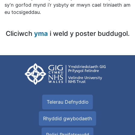
sy'n gorfod mynd i’r ysbyty er mwyn cael triniaeth am
eu tocsigeddau.
Cliciwch
yma
i weld y poster buddugol.
Telerau Defnyddio
Rhyddid gwybodaeth
Polisi Preifatrwydd