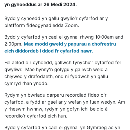
yn gyhoeddus ar 26 Medi 2024.
Bydd y cyhoedd yn gallu gwylio’r cyfarfod ar y
platfform fideogynadledda Zoom.
Bydd y cyfarfod yn cael ei gynnal rhwng 10:00am and
2:00pm.
Mae modd gweld y papurau a chofrestru
eich diddordeb i ddod i'r cyfarfod nawr.
Fel aelod o'r cyhoedd, gallwch fynychu'r cyfarfod fel
gwyliwr. Mae hynny'n golygu y gallwch weld a
chlywed y drafodaeth, ond ni fyddwch yn gallu
cymryd rhan ynddo.
Rydym yn bwriadu darparu recordiad fideo o'r
cyfarfod, a fydd ar gael ar y wefan yn fuan wedyn. Am
y rheswm hwnnw, rydym yn gofyn ichi beidio â
recordio’r cyfarfod eich hun.
Bydd y cyfarfod yn cael ei gynnal yn Gymraeg ac yn