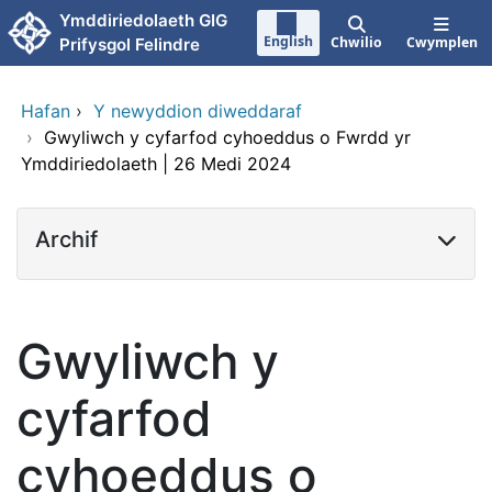
Neidio i'r prif gynnwy
Ymddiriedolaeth GIG
English
Chwilio
Cwymplen
Prifysgol Felindre
Hafan
›
Y newyddion diweddaraf
›
Gwyliwch y cyfarfod cyhoeddus o Fwrdd yr
Ymddiriedolaeth | 26 Medi 2024
Archif
Gwyliwch y
cyfarfod
cyhoeddus o