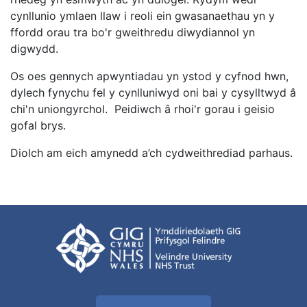
cynllunio ymlaen llaw i reoli ein gwasanaethau yn y
ffordd orau tra bo'r gweithredu diwydiannol yn
digwydd.
Os oes gennych apwyntiadau yn ystod y cyfnod hwn,
dylech fynychu fel y cynlluniwyd oni bai y cysylltwyd â
chi'n uniongyrchol. Peidiwch â rhoi'r gorau i geisio
gofal brys.
Diolch am eich amynedd a’ch cydweithrediad parhaus.