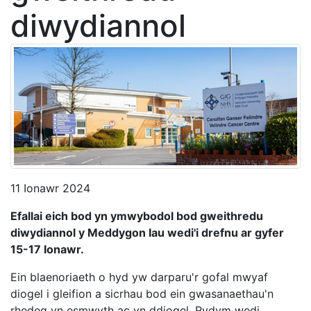
diwydiannol
11 Ionawr 2024
Efallai eich bod yn ymwybodol bod gweithredu
diwydiannol y Meddygon Iau wedi'i drefnu ar gyfer
15-17 Ionawr.
Ein blaenoriaeth o hyd yw darparu'r gofal mwyaf
diogel i gleifion a sicrhau bod ein gwasanaethau'n
rhedeg yn esmwyth ac yn ddiogel. Rydym wedi