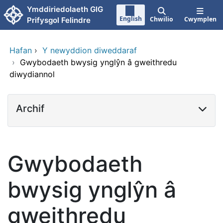
Neidio i'r prif gynnwy
Ymddiriedolaeth GIG
English
Chwilio
Cwymplen
Prifysgol Felindre
Hafan
›
Y newyddion diweddaraf
›
Gwybodaeth bwysig ynglŷn â gweithredu
diwydiannol
Archif
Gwybodaeth
bwysig ynglŷn â
gweithredu