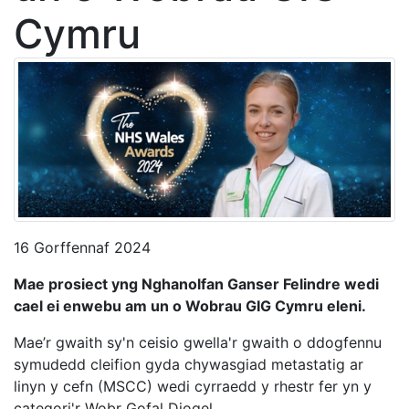
Cymru
16 Gorffennaf 2024
Mae prosiect yng Nghanolfan Ganser Felindre wedi
cael ei enwebu am un o Wobrau GIG Cymru eleni.
Mae’r gwaith sy'n ceisio gwella'r gwaith o ddogfennu
symudedd cleifion gyda chywasgiad metastatig ar
linyn y cefn (MSCC) wedi cyrraedd y rhestr fer yn y
categori'r Wobr Gofal Diogel.