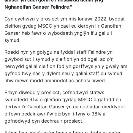
Nghanolfan Ganser Felindre."
Cyn cychwyn y prosiect ym mis Ionawr 2022, byddai
cleifion gydag MSCC yn cael eu derbyn i'r Ganolfan
Ganser heb fawr o wybodaeth ynglŷn â'u gallu i
symud.
Roedd hyn yn golygu na fyddai staff Felindre yn
gwybod sut i symud y cleifion yn ddiogel, ac o'r
herwydd gallai cleifion fod yn gorffwys yn y gwely am
gyfnod hwy nac y dylent neu y gallai staff eu symud
nhw mewn modd amhriodol ac achosi niwed.
Erbyn diwedd y prosiect, cofnodwyd statws
symudedd 91% o gleifion gydag MSCC a gafodd eu
derbyn i'r Ganolfan Ganser yn eu nodiadau meddygol
o fewn pedair awr i'w derbyn, i fyny o 38% a
gofnodwyd cyn dechrau'r prosiect.
Erbyn hyn, mae'r arfer hon yn fater o drefn ar gyfer