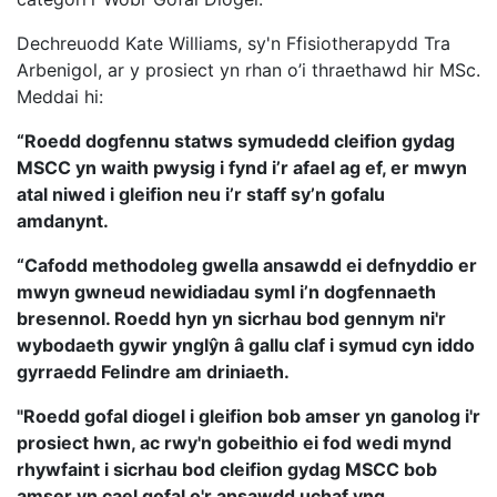
Dechreuodd Kate Williams, sy'n Ffisiotherapydd Tra
Arbenigol, ar y prosiect yn rhan o’i thraethawd hir MSc.
Meddai hi:
“Roedd dogfennu statws symudedd cleifion gydag
MSCC yn waith pwysig i fynd i’r afael ag ef, er mwyn
atal niwed i gleifion neu i’r staff sy’n gofalu
amdanynt.
“Cafodd methodoleg gwella ansawdd ei defnyddio er
mwyn gwneud newidiadau syml i’n dogfennaeth
bresennol. Roedd hyn yn sicrhau bod gennym ni'r
wybodaeth gywir ynglŷn â gallu claf i symud cyn iddo
gyrraedd Felindre am driniaeth.
"Roedd gofal diogel i gleifion bob amser yn ganolog i'r
prosiect hwn, ac rwy'n gobeithio ei fod wedi mynd
rhywfaint i sicrhau bod cleifion gydag MSCC bob
amser yn cael gofal o'r ansawdd uchaf yng