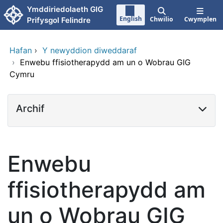
Neidio i'r prif gynnwy
Ymddiriedolaeth GIG
English
Chwilio
Cwymplen
Prifysgol Felindre
Hafan
›
Y newyddion diweddaraf
›
Enwebu ffisiotherapydd am un o Wobrau GIG
Cymru
Archif
Enwebu
ffisiotherapydd am
un o Wobrau GIG