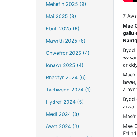
Mehefin 2025 (9)
7 Aws
Mai 2025 (8)
Mae C
Ebrill 2025 (9)
gallu
Nantg
Mawrth 2025 (6)
Bydd 
Chwefror 2025 (4)
wasan
ar dd
Ionawr 2025 (4)
Mae’r
Rhagfyr 2024 (6)
lawer
a hyn
Tachwedd 2024 (1)
Bydd 
Hydref 2024 (5)
arwain
Medi 2024 (8)
Mae'r
Mae C
Awst 2024 (3)
Felin