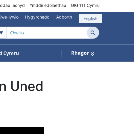
rddau Iechyd
Ymddiriedolaethau
GIG 111 Cymru
Gwe-lywio
Hygyrchedd
Adborth
English
Chwilio
Rhagor
d Cymru
Cysylltu â ni
n ar gyfer Pynciau
yn Uned
l