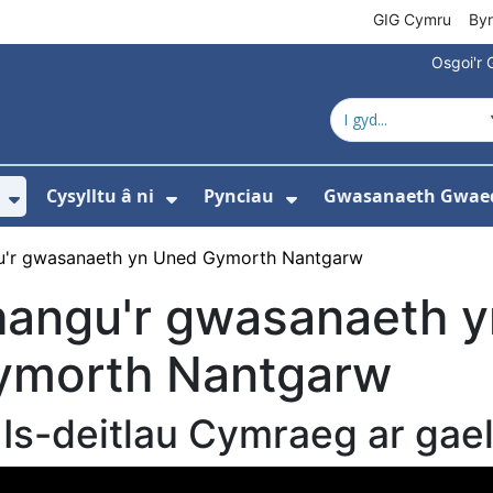
GIG Cymru
By
Osgoi'r 
Cysylltu â ni
Pynciau
Gwasanaeth Gwae
ewislen ar gyfer Amdanom ni
Dangos isddewislen ar gyfer Newyddion
Dangos isddewislen ar gyfer 
Dangos isddewisle
u'r gwasanaeth yn Uned Gymorth Nantgarw
hangu'r gwasanaeth 
ymorth Nantgarw
Is-deitlau Cymraeg ar gae