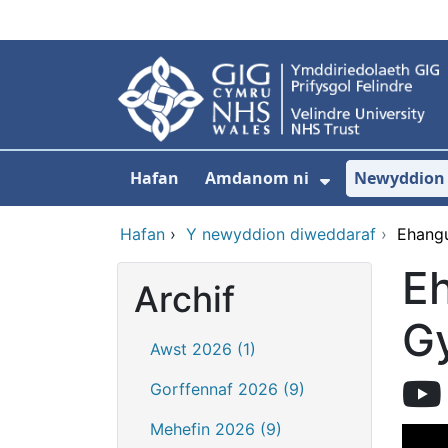
Neidio i'r prif gynnwy
Hafan
Amdanom ni
Newyddion
Dangos isdd
Hafan
›
Y newyddion diweddaraf
›
Ehang
E
Archif
G
Awst 2026 (1)
Gorffennaf 2026 (9)
Mehefin 2026 (9)