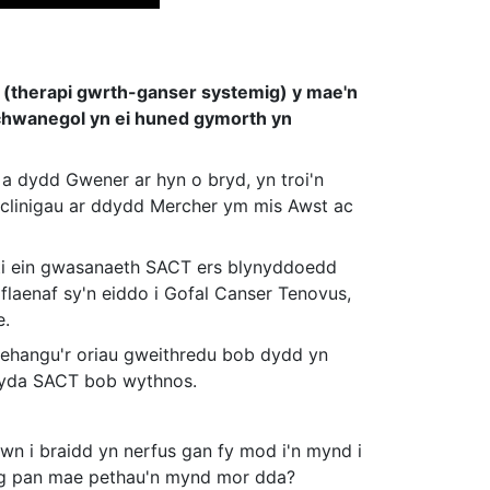
T (therapi gwrth-ganser systemig) y mae'n
chwanegol yn ei huned gymorth yn
a dydd Gwener ar hyn o bryd, yn troi'n
clinigau ar ddydd Mercher ym mis Awst ac
ti ein gwasanaeth SACT ers blynyddoedd
laenaf sy'n eiddo i Gofal Canser Tenovus,
e.
ehangu'r oriau gweithredu bob dydd yn
n gyda SACT bob wythnos.
wn i braidd yn nerfus gan fy mod i'n mynd i
dig pan mae pethau'n mynd mor dda?