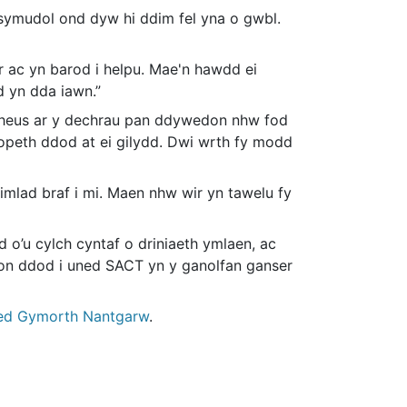
symudol ond dyw hi ddim fel yna o gwbl.
 ac yn barod i helpu. Mae'n hawdd ei
 yn dda iawn.”
amheus ar y dechrau pan ddywedon nhw fod
peth ddod at ei gilydd. Dwi wrth fy modd
lad braf i mi. Maen nhw wir yn tawelu fy
d o’u cylch cyntaf o driniaeth ymlaen, ac
fion ddod i uned SACT yn y ganolfan ganser
ned Gymorth Nantgarw
.