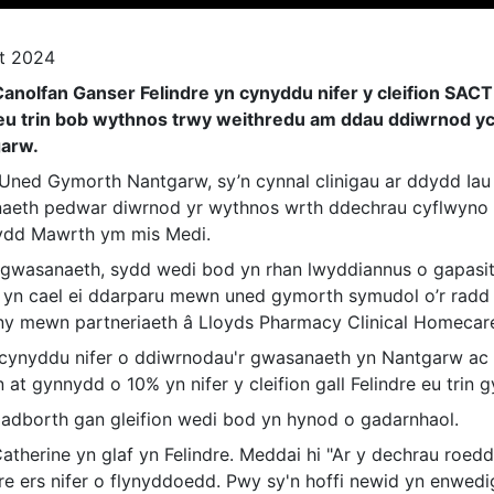
t 2024
anolfan Ganser Felindre yn cynyddu nifer y cleifion SAC
 eu trin bob wythnos trwy weithredu am ddau ddiwrnod y
arw.
Uned Gymorth Nantgarw, sy’n cynnal clinigau ar ddydd Iau 
aeth pedwar diwrnod yr wythnos wrth ddechrau cyflwyno 
ydd Mawrth ym mis Medi.
 gwasanaeth, sydd wedi bod yn rhan lwyddiannus o gapasi
, yn cael ei ddarparu mewn uned gymorth symudol o’r radd f
ny mewn partneriaeth â Lloyds Pharmacy Clinical Homecar
cynyddu nifer o ddiwrnodau'r gwasanaeth yn Nantgarw ac 
 at gynnydd o 10% yn nifer y cleifion gall Felindre eu tri
 adborth gan gleifion wedi bod yn hynod o gadarnhaol.
atherine yn glaf yn Felindre. Meddai hi "Ar y dechrau roedd
dre ers nifer o flynyddoedd. Pwy sy'n hoffi newid yn enwe