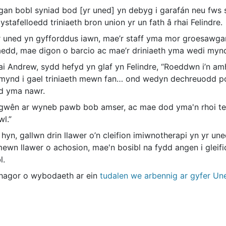
gan bobl syniad bod [yr uned] yn debyg i garafán neu fws 
ystafelloedd triniaeth bron union yr un fath â rhai Felindre.
r uned yn gyfforddus iawn, mae’r staff yma mor groesawgar
aedd, mae digon o barcio ac mae’r driniaeth yma wedi mynd
i Andrew, sydd hefyd yn glaf yn Felindre, “Roeddwn i’n 
 mynd i gael triniaeth mewn fan… ond wedyn dechreuodd po
d yma nawr.
gwên ar wyneb pawb bob amser, ac mae dod yma'n rhoi teim
l.”
hyn, gallwn drin llawer o’n cleifion imiwnotherapi yn yr une
 mewn llawer o achosion, mae'n bosibl na fydd angen i glei
l.
hagor o wybodaeth ar ein
tudalen we arbennig ar gyfer U