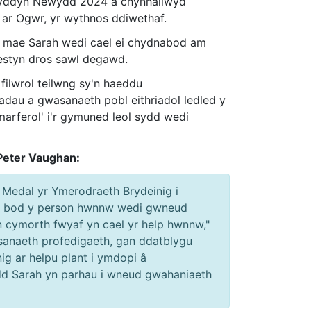
wyddyn Newydd 2024 a chynhaliwyd
ar Ogwr, yr wythnos ddiwethaf.
e, mae Sarah wedi cael ei chydnabod am
mestyn dros sawl degawd.
filwrol teilwng sy'n haeddu
dau a gwasanaeth pobl eithriadol ledled y
marferol' i'r gymuned leol sydd wedi
Peter Vaughan:
 Medal yr Ymerodraeth Brydeinig i
bod bod y person hwnnw wedi gwneud
n cymorth fwyaf yn cael yr help hwnnw,"
anaeth profedigaeth, gan ddatblygu
ig ar helpu plant i ymdopi â
ydd Sarah yn parhau i wneud gwahaniaeth