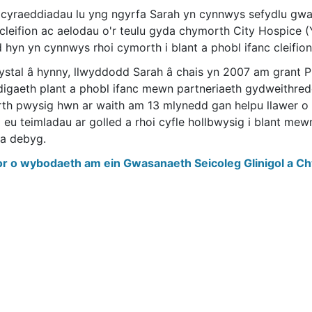
 cyraeddiadau lu yng ngyrfa Sarah yn cynnwys sefydlu gwa
 cleifion ac aelodau o'r teulu gyda chymorth City Hospice
hyn yn cynnwys rhoi cymorth i blant a phobl ifanc cleifion
ystal â hynny, llwyddodd Sarah â chais yn 2007 am grant 
digaeth plant a phobl ifanc mewn partneriaeth gydweithredo
th pwysig hwn ar waith am 13 mlynedd gan helpu llawer o b
i eu teimladau ar golled a rhoi cyfle hollbwysig i blant me
fa debyg.
r o wybodaeth am ein Gwasanaeth Seicoleg Glinigol a C