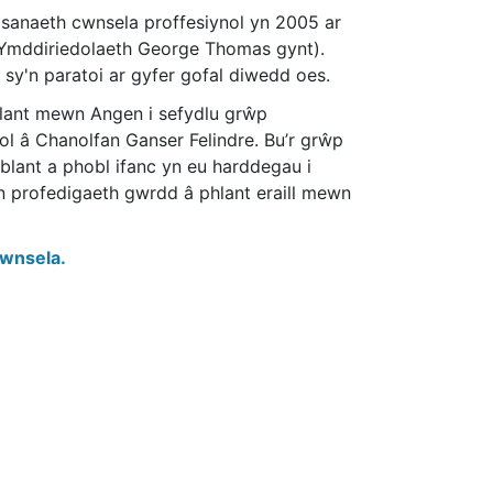
sanaeth cwnsela proffesiynol yn 2005 ar
 (Ymddiriedolaeth George Thomas gynt).
 sy'n paratoi ar gyfer gofal diwedd oes.
Plant mewn Angen i sefydlu grŵp
l â Chanolfan Ganser Felindre. Bu’r grŵp
lant a phobl ifanc yn eu harddegau i
wn profedigaeth gwrdd â phlant eraill mewn
hwnsela.