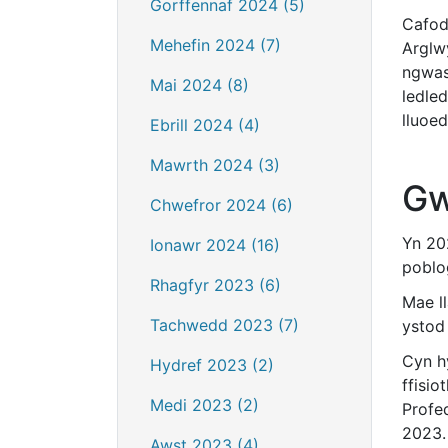
Gorffennaf 2024 (5)
Cafod
Mehefin 2024 (7)
Arglw
ngwas
Mai 2024 (8)
ledle
lluoed
Ebrill 2024 (4)
Mawrth 2024 (3)
Gw
Chwefror 2024 (6)
Yn 20
Ionawr 2024 (16)
poblo
Rhagfyr 2023 (6)
Mae ll
Tachwedd 2023 (7)
ystod 
Cyn h
Hydref 2023 (2)
ffisi
Medi 2023 (2)
Profe
2023.
Awst 2023 (4)