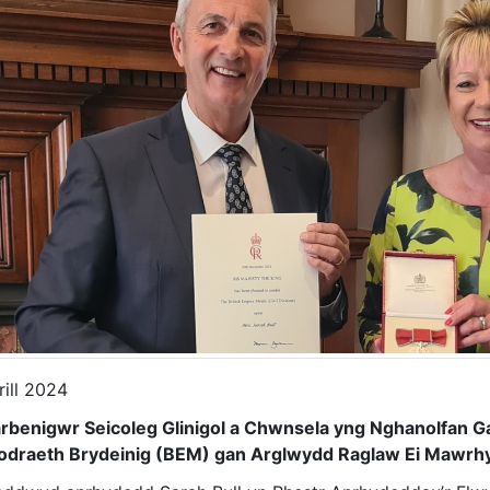
rill 2024
rbenigwr Seicoleg Glinigol a Chwnsela yng Nghanolfan G
draeth Brydeinig (BEM) gan Arglwydd Raglaw Ei Mawrhy