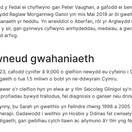
d y Fedal ei chyflwyno gan Peter Vaughan, a gafodd ei ben
ydd Raglaw Morgannwg Ganol ym mis Mai 2019 ar ôl gwei
anaeth yr heddlu. Yn wreiddiol o Aberfan, rôl yr Arglwydd 
d y sir, gan gynnwys cyflwyno anrhydeddau, medalau, a gw
d arfog.
neud gwahaniaeth
23, cafodd cynifer â 9,000 o gleifion newydd eu cyfeirio i
gaeth o tua 1.5 miliwn o bobl yn ne-ddwyrain Cymru.
awer o'r cleifion hyn yn elwa ar y tîm Seicoleg Glinigol sy
profiadau bywyd trallodus, fel diagnosis o ganser neu drinia
ynny, bu Sarah yn gweithio yn Felindre rhwng 1998 a 2005 
otherapi. Gadawodd i weithio yn Hosbis y Ddinas fel cwnse
digaeth, gan gwblhau cylch llawn ac ailymuno â’r tîm yng 