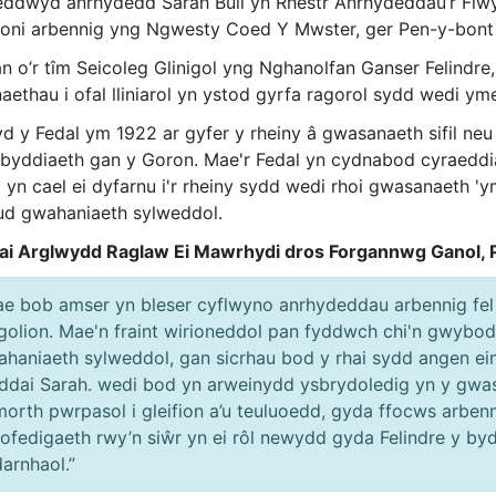
ddwyd anrhydedd Sarah Bull yn Rhestr Anrhydeddau’r Fl
oni arbennig yng Ngwesty Coed Y Mwster, ger Pen-y-bont 
an o’r tîm Seicoleg Glinigol yng Nghanolfan Ganser Felindr
aethau i ofal lliniarol yn ystod gyrfa ragorol sydd wedi y
d y Fedal ym 1922 ar gyfer y rheiny â gwasanaeth sifil neu 
byddiaeth gan y Goron. Mae'r Fedal yn cydnabod cyraeddia
yn cael ei dyfarnu i'r rheiny sydd wedi rhoi gwasanaeth 'y
d gwahaniaeth sylweddol.
i Arglwydd Raglaw Ei Mawrhydi dros Forgannwg Ganol, 
e bob amser yn bleser cyflwyno anrhydeddau arbennig fel
golion. Mae'n fraint wirioneddol pan fyddwch chi'n gwy
haniaeth sylweddol, gan sicrhau bod y rhai sydd angen ei
dai Sarah. wedi bod yn arweinydd ysbrydoledig yn y gwas
orth pwrpasol i gleifion a’u teuluoedd, gyda ffocws arbenn
ofedigaeth rwy’n siŵr yn ei rôl newydd gyda Felindre y b
arnhaol.”