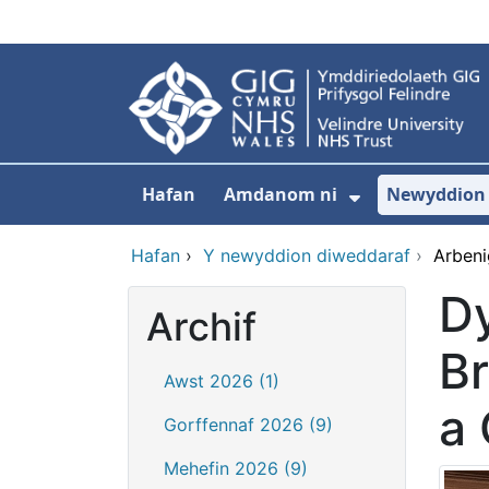
Neidio i'r prif gynnwy
Hafan
Amdanom ni
Newyddion
Dangos isdd
Hafan
›
Y newyddion diweddaraf
›
Arbeni
D
Archif
Br
Awst 2026 (1)
a
Gorffennaf 2026 (9)
Mehefin 2026 (9)