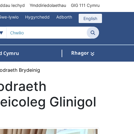
rddau Iechyd
Ymddiriedolaethau
GIG 111 Cymru
Gwe-lywio
Hygyrchedd
Adborth
English
Chwilio
Rhagor
d Cymru
Cysylltu â ni
n ar gyfer Pynciau
odraeth Brydeinig
odraeth
eicoleg Glinigol