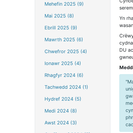
Cyhoe
Mehefin 2025 (9)
serem
Mai 2025 (8)
Yn rh
wasan
Ebrill 2025 (9)
Crëwy
Mawrth 2025 (6)
cydna
DU ac 
Chwefror 2025 (4)
gwneu
Ionawr 2025 (4)
Medda
Rhagfyr 2024 (6)
"Ma
Tachwedd 2024 (1)
uni
gwa
Hydref 2024 (5)
med
cym
Medi 2024 (8)
phr
Awst 2024 (3)
cad