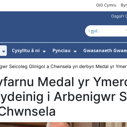
GIG Cymru
By
Osgoi'r 
Cysylltu â ni
Pynciau
Gwasanaeth Gwae
ewislen ar gyfer Amdanom ni
Dangos isddewislen ar gyfer Newyddion
Dangos isddewislen ar gyfer 
Dangos isddewisle
gwr Seicoleg Glinigol a Chwnsela yn derbyn Medal yr Ymer
yfarnu Medal yr Ymer
ydeinig i Arbenigwr S
 Chwnsela