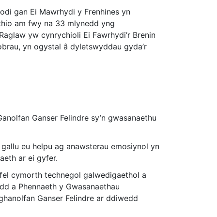
odi gan Ei Mawrhydi y Frenhines yn
thio am fwy na 33 mlynedd yng
Raglaw yw cynrychioli Ei Fawrhydi’r Brenin
obrau, yn ogystal â dyletswyddau gyda’r
 Ganolfan Ganser Felindre sy’n gwasanaethu
'n gallu eu helpu ag anawsterau emosiynol yn
eth ar ei gyfer.
fel cymorth technegol galwedigaethol a
lydd a Phennaeth y Gwasanaethau
Nghanolfan Ganser Felindre ar ddiwedd