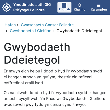
Neidio i'r prif gynnwy
Ymddiriedolaeth GIG
English
Chwilio
Cwymplen
Prifysgol Felindre
Hafan
›
Gwasanaeth Canser Felindre
›
Gwybodaeth i Gleifion
›
Gwybodaeth Ddeietegol
Gwybodaeth
Ddeietegol
Er mwyn eich helpu i ddod o hyd i'r wybodaeth sydd
ei hangen arnoch yn gyflym, rhestrir ein taflenni
cyffredinol eraill isod.
Os na allwch ddod o hyd i'r wybodaeth sydd ei hangen
arnoch, cysylltwch â'n Rheolwr Gwybodaeth i Gleifion:
e-bostiwch pwy fydd yn ceisio cynorthwyo.