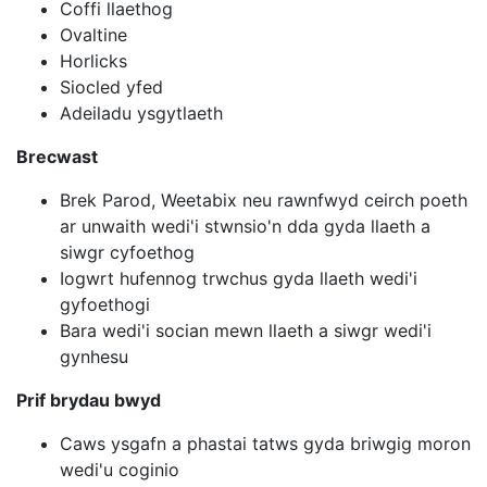
Coffi llaethog
Ovaltine
Horlicks
Siocled yfed
Adeiladu ysgytlaeth
Brecwast
Brek Parod, Weetabix neu rawnfwyd ceirch poeth
ar unwaith wedi'i stwnsio'n dda gyda llaeth a
siwgr cyfoethog
Iogwrt hufennog trwchus gyda llaeth wedi'i
gyfoethogi
Bara wedi'i socian mewn llaeth a siwgr wedi'i
gynhesu
Prif brydau bwyd
Caws ysgafn a phastai tatws gyda briwgig moron
wedi'u coginio