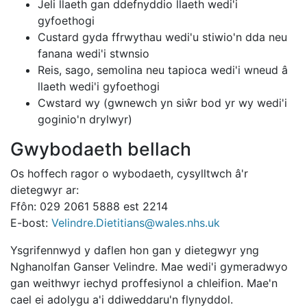
Jeli llaeth gan ddefnyddio llaeth wedi'i
gyfoethogi
Custard gyda ffrwythau wedi'u stiwio'n dda neu
fanana wedi'i stwnsio
Reis, sago, semolina neu tapioca wedi'i wneud â
llaeth wedi'i gyfoethogi
Cwstard wy (gwnewch yn siŵr bod yr wy wedi'i
goginio'n drylwyr)
Gwybodaeth bellach
Os hoffech ragor o wybodaeth, cysylltwch â'r
dietegwyr ar:
Ffôn: 029 2061 5888 est 2214
E-bost:
Velindre.Dietitians@wales.nhs.uk
Ysgrifennwyd y daflen hon gan y dietegwyr yng
Nghanolfan Ganser Velindre. Mae wedi'i gymeradwyo
gan weithwyr iechyd proffesiynol a chleifion. Mae'n
cael ei adolygu a'i ddiweddaru'n flynyddol.