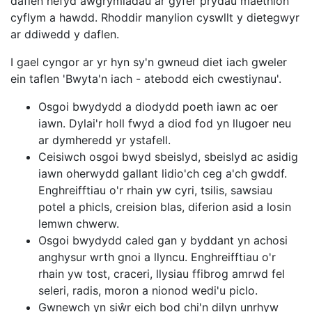
daflen hefyd awgrymiadau ar gyfer prydau maethlon
cyflym a hawdd. Rhoddir manylion cyswllt y dietegwyr
ar ddiwedd y daflen.
I gael cyngor ar yr hyn sy'n gwneud diet iach gweler
ein taflen 'Bwyta'n iach - atebodd eich cwestiynau'.
Osgoi bwydydd a diodydd poeth iawn ac oer
iawn. Dylai'r holl fwyd a diod fod yn llugoer neu
ar dymheredd yr ystafell.
Ceisiwch osgoi bwyd sbeislyd, sbeislyd ac asidig
iawn oherwydd gallant lidio'ch ceg a'ch gwddf.
Enghreifftiau o'r rhain yw cyri, tsilis, sawsiau
potel a phicls, creision blas, diferion asid a losin
lemwn chwerw.
Osgoi bwydydd caled gan y byddant yn achosi
anghysur wrth gnoi a llyncu. Enghreifftiau o'r
rhain yw tost, craceri, llysiau ffibrog amrwd fel
seleri, radis, moron a nionod wedi'u piclo.
Gwnewch yn siŵr eich bod chi'n dilyn unrhyw