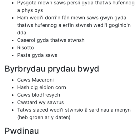
Pysgota mewn saws persli gyda thatws hufennog
a phys pys
Ham wedi'i dorri'n fân mewn saws gwyn gyda
thatws hufennog a erfin stwnsh wedi'i goginio'n
dda
Caserol gyda thatws stwnsh
Risotto
Pasta gyda saws
Byrbrydau prydau bwyd
Caws Macaroni
Hash cig eidion corn
Caws blodfresych
Cwstard wy sawrus
Tatws siaced wedi'i stwnsio â sardinau a menyn
(heb groen ar y daten)
Pwdinau