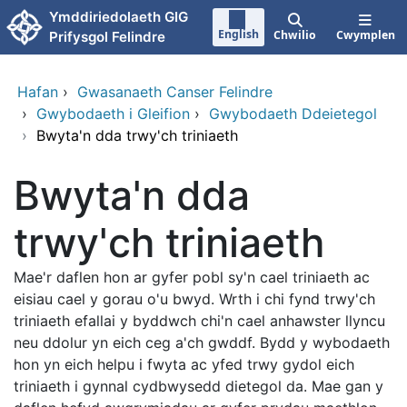
Neidio i'r prif gynnwy
Ymddiriedolaeth GIG
English
Chwilio
Cwymplen
Prifysgol Felindre
Hafan
›
Gwasanaeth Canser Felindre
›
Gwybodaeth i Gleifion
›
Gwybodaeth Ddeietegol
›
Bwyta'n dda trwy'ch triniaeth
Bwyta'n dda
trwy'ch triniaeth
Mae'r daflen hon ar gyfer pobl sy'n cael triniaeth ac
eisiau cael y gorau o'u bwyd. Wrth i chi fynd trwy'ch
triniaeth efallai y byddwch chi'n cael anhawster llyncu
neu ddolur yn eich ceg a'ch gwddf. Bydd y wybodaeth
hon yn eich helpu i fwyta ac yfed trwy gydol eich
triniaeth i gynnal cydbwysedd dietegol da. Mae gan y