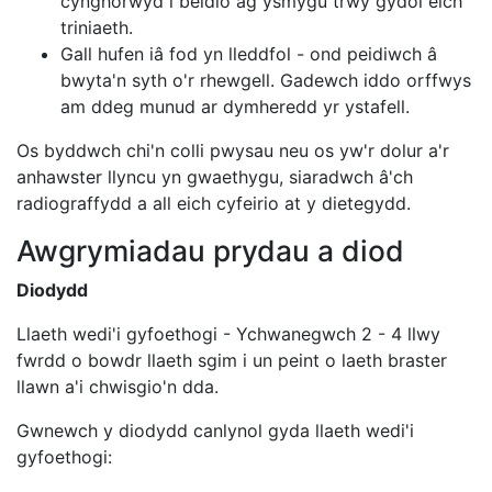
cynghorwyd i beidio ag ysmygu trwy gydol eich
triniaeth.
Gall hufen iâ fod yn lleddfol - ond peidiwch â
bwyta'n syth o'r rhewgell. Gadewch iddo orffwys
am ddeg munud ar dymheredd yr ystafell.
Os byddwch chi'n colli pwysau neu os yw'r dolur a'r
anhawster llyncu yn gwaethygu, siaradwch â'ch
radiograffydd a all eich cyfeirio at y dietegydd.
Awgrymiadau prydau a diod
Diodydd
Llaeth wedi'i gyfoethogi - Ychwanegwch 2 - 4 llwy
fwrdd o bowdr llaeth sgim i un peint o laeth braster
llawn a'i chwisgio'n dda.
Gwnewch y diodydd canlynol gyda llaeth wedi'i
gyfoethogi: