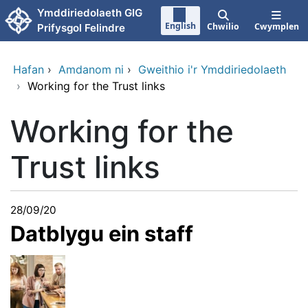
Neidio i'r prif gynnwy
Ymddiriedolaeth GIG
English
Chwilio
Cwymplen
Prifysgol Felindre
Hafan
›
Amdanom ni
›
Gweithio i'r Ymddiriedolaeth
›
Working for the Trust links
Working for the
Trust links
28/09/20
Datblygu ein staff