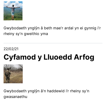
Gwybodaeth ynglŷn â beth mae'r ardal yn ei gynnig i'r
rheiny sy'n gweithio yma
22/02/21
Cyfamod y Lluoedd Arfog
Gwybodaeth ynglŷn â'n haddewid i’r rheiny sy’n
gwasanaethu