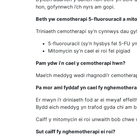
hon, gofynnwch i’ch nyrs am gopi.
Beth yw cemotherapi 5-fluorouracil a mit
Triniaeth cemotherapi sy’n cynnwys dau gy
5-fluorouracil (sy’n hysbys fel 5-FU 
Mitomycin sy’n cael ei roi fel pigiad
Pam ydw i’n cael y cemotherapi hwn?
Mae’ch meddyg wedi rhagnodi’r cemotherapi 
Pa mor aml fyddaf yn cael fy nghemothera
Er mwyn i’r driniaeth fod ar ei mwyaf effei
Bydd eich meddyg yn trafod gyda chi am ba
Caiff y mitomycin ei roi unwaith bob chwe
Sut caiff fy nghemotherapi ei roi?