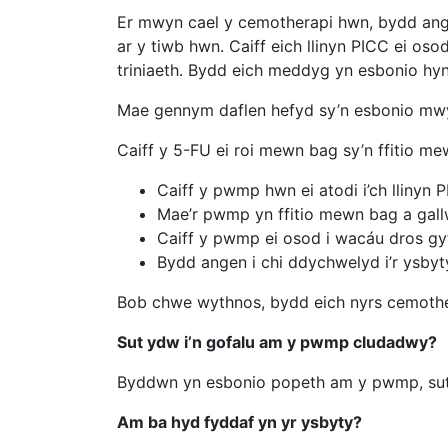
Er mwyn cael y cemotherapi hwn, bydd ange
ar y tiwb hwn. Caiff eich llinyn PICC ei os
triniaeth. Bydd eich meddyg yn esbonio hyn 
Mae gennym daflen hefyd sy’n esbonio mwy
Caiff y 5-FU ei roi mewn bag sy’n ffitio 
Caiff y pwmp hwn ei atodi i’ch llinyn
Mae’r pwmp yn ffitio mewn bag a gallw
Caiff y pwmp ei osod i wacáu dros g
Bydd angen i chi ddychwelyd i’r ysb
Bob chwe wythnos, bydd eich nyrs cemotherap
Sut ydw i’n gofalu am y pwmp cludadwy?
Byddwn yn esbonio popeth am y pwmp, sut m
Am ba hyd fyddaf yn yr ysbyty?