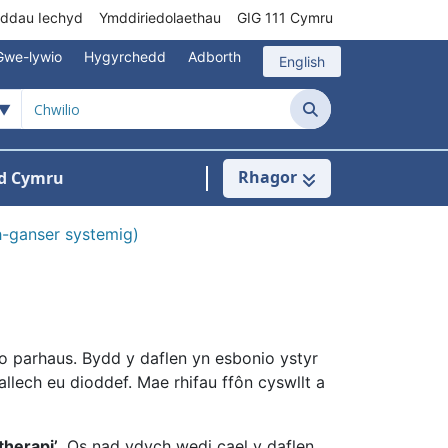
rddau Iechyd
Ymddiriedolaethau
GIG 111 Cymru
Gwe-lywio
Hygyrchedd
Adborth
English
Chwilio
Rhagor
d Cymru
Cysylltu â ni
n ar gyfer Pynciau
-ganser systemig)
o parhaus. Bydd y daflen yn esbonio ystyr
llech eu dioddef. Mae rhifau ffôn cyswllt a
therapi’
. Os nad ydych wedi cael y daflen