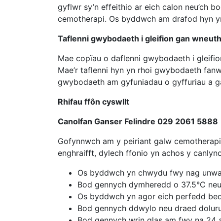
gyflwr sy’n effeithio ar eich calon neu’c
cemotherapi. Os byddwch am drafod hyn ym
Taflenni gwybodaeth i gleifion gan wneu
Mae copïau o daflenni gwybodaeth i gleifio
Mae’r taflenni hyn yn rhoi gwybodaeth fanw
gwybodaeth am gyfuniadau o gyffuriau a ga
Rhifau ffôn cyswllt
Canolfan Ganser Felindre 029 2061 5888
Gofynnwch am y peiriant galw cemotherapi 
enghraifft, dylech ffonio yn achos y canlyno
Os byddwch yn chwydu fwy nag unwai
Bod gennych dymheredd o 37.5°C ne
Os byddwch yn agor eich perfedd bedai
Bod gennych ddwylo neu draed dolur
Bod gennych wrin glas am fwy na 24 