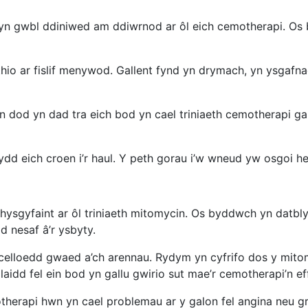
 yn gwbl ddiniwed am ddiwrnod ar ôl eich cemotherapi. Os 
ithio ar fislif menywod. Gallent fynd yn drymach, yn ysgaf
 dod yn dad tra eich bod yn cael triniaeth cemotherapi ga
dd eich croen i’r haul. Y peth gorau i’w wneud yw osgoi heu
u hysgyfaint ar ôl triniaeth mitomycin. Os byddwch yn datbl
 nesaf â’r ysbyty.
 celloedd gwaed a’ch arennau. Rydym yn cyfrifo dos y mitomy
idd fel ein bod yn gallu gwirio sut mae’r cemotherapi’n ef
otherapi hwn yn cael problemau ar y galon fel angina neu 