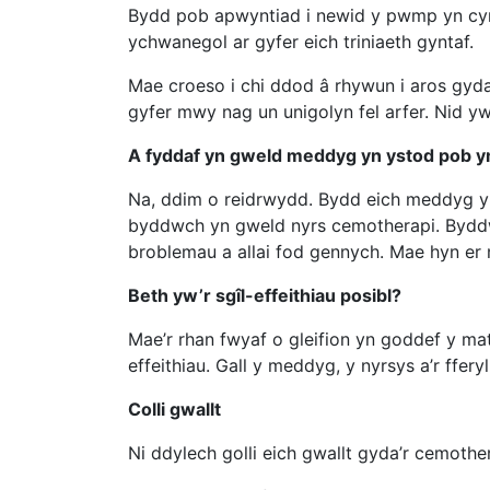
Bydd pob apwyntiad i newid y pwmp yn cy
ychwanegol ar gyfer eich triniaeth gyntaf.
Mae croeso i chi ddod â rhywun i aros gyda ch
gyfer mwy nag un unigolyn fel arfer. Nid yw
A fyddaf yn gweld meddyg yn ystod pob 
Na, ddim o reidrwydd. Bydd eich meddyg y
byddwch yn gweld nyrs cemotherapi. Byddw
broblemau a allai fod gennych. Mae hyn er 
Beth yw’r sgîl-effeithiau posibl?
Mae’r rhan fwyaf o gleifion yn goddef y ma
effeithiau. Gall y meddyg, y nyrsys a’r ffe
Colli gwallt
Ni ddylech golli eich gwallt gyda’r cemoth