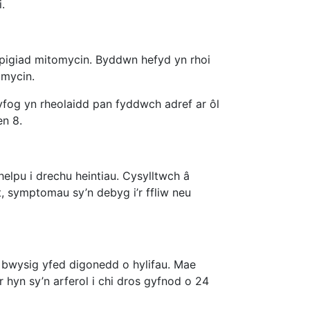
.
pigiad mitomycin. Byddwn hefyd yn rhoi
omycin.
og yn rheolaidd pan fyddwch adref ar ôl
en 8.
helpu i drechu heintiau. Cysylltwch â
, symptomau sy’n debyg i’r ffliw neu
 bwysig yfed digonedd o hylifau. Mae
 hyn sy’n arferol i chi dros gyfnod o 24