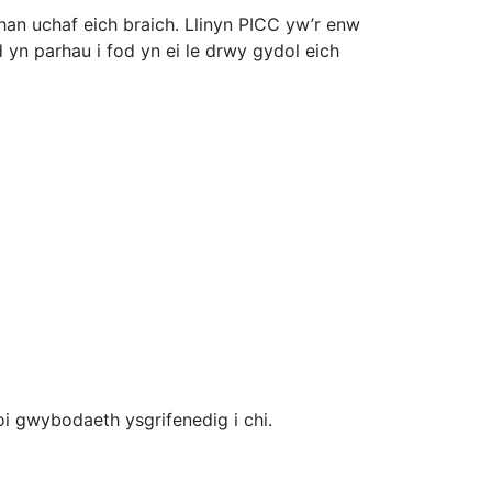
n uchaf eich braich. Llinyn PICC yw’r enw
 yn parhau i fod yn ei le drwy gydol eich
i gwybodaeth ysgrifenedig i chi.