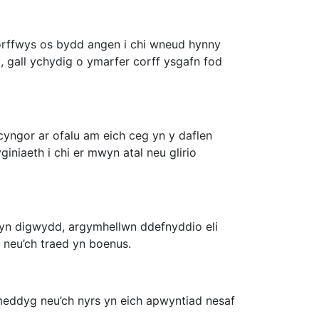
gorffwys os bydd angen i chi wneud hynny
, gall ychydig o ymarfer corff ysgafn fod
cyngor ar ofalu am eich ceg yn y daflen
niaeth i chi er mwyn atal neu glirio
 yn digwydd, argymhellwn ddefnyddio eli
 neu’ch traed yn boenus.
meddyg neu’ch nyrs yn eich apwyntiad nesaf