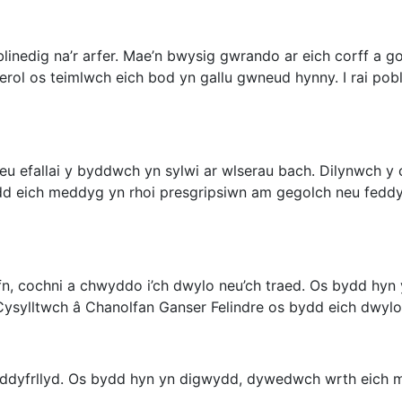
blinedig na’r arfer. Mae’n bwysig gwrando ar eich corff a 
rol os teimlwch eich bod yn gallu gwneud hynny. I rai pobl
eu efallai y byddwch yn sylwi ar wlserau bach. Dilynwch y 
dd eich meddyg yn rhoi presgripsiwn am gegolch neu feddygi
n, cochni a chwyddo i’ch dwylo neu’ch traed. Os bydd hyn
Cysylltwch â Chanolfan Ganser Felindre os bydd eich dwylo
’n ddyfrllyd. Os bydd hyn yn digwydd, dywedwch wrth eich 