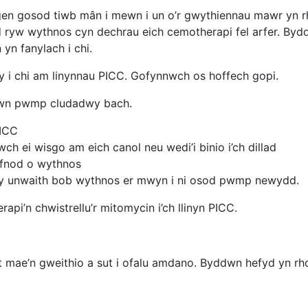
n gosod tiwb mân i mewn i un o’r gwythiennau mawr yn rha
od ryw wythnos cyn dechrau eich cemotherapi fel arfer. Bydd
yn fanylach i chi.
 i chi am linynnau PICC. Gofynnwch os hoffech gopi.
mewn pwmp cludadwy bach.
 PICC
ch ei wisgo am eich canol neu wedi’i binio i’ch dillad
yfnod o wythnos
yty unwaith bob wythnos er mwyn i ni osod pwmp newydd.
i’n chwistrellu’r mitomycin i’ch llinyn PICC.
ae’n gweithio a sut i ofalu amdano. Byddwn hefyd yn rho