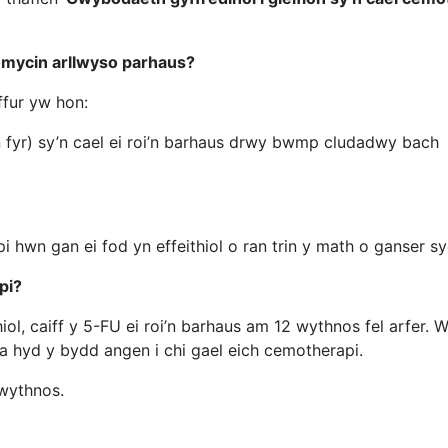
omycin arllwyso parhaus?
ffur yw hon:
yn fyr) sy’n cael ei roi’n barhaus drwy bwmp cludadwy bach
hwn gan ei fod yn effeithiol o ran trin y math o ganser s
pi?
thiol, caiff y 5-FU ei roi’n barhaus am 12 wythnos fel arfer
 hyd y bydd angen i chi gael eich cemotherapi.
 wythnos.