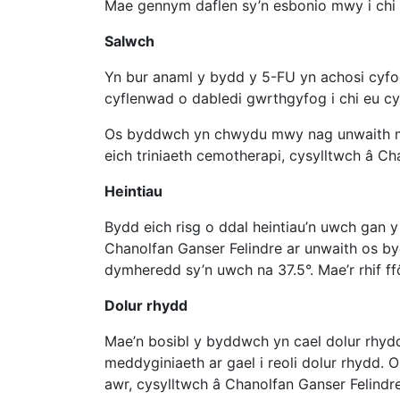
Mae gennym daflen sy’n esbonio mwy i chi 
Salwch
Yn bur anaml y bydd y 5-FU yn achosi cyfo
cyflenwad o dabledi gwrthgyfog i chi eu c
Os byddwch yn chwydu mwy nag unwaith me
eich triniaeth cemotherapi, cysylltwch â Ch
Heintiau
Bydd eich risg o ddal heintiau’n uwch gan y
Chanolfan Ganser Felindre ar unwaith os by
dymheredd sy’n uwch na 37.5°. Mae’r rhif ff
Dolur rhydd
Mae’n bosibl y byddwch yn cael dolur rhyd
meddyginiaeth ar gael i reoli dolur rhydd. 
awr, cysylltwch â Chanolfan Ganser Felindre 