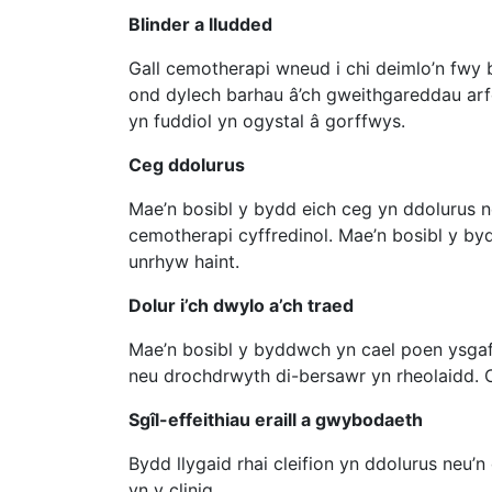
Blinder a lludded
Gall cemotherapi wneud i chi deimlo’n fwy 
ond dylech barhau â’ch gweithgareddau arfe
yn fuddiol yn ogystal â gorffwys.
Ceg ddolurus
Mae’n bosibl y bydd eich ceg yn ddolurus n
cemotherapi cyffredinol. Mae’n bosibl y by
unrhyw haint.
Dolur i’ch dwylo a’ch traed
Mae’n bosibl y byddwch yn cael poen ysgaf
neu drochdrwyth di-bersawr yn rheolaidd. 
Sgîl-effeithiau eraill a gwybodaeth
Bydd llygaid rhai cleifion yn ddolurus neu
yn y clinig.