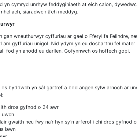
h bod yn cymryd unrhyw feddyginiaeth at eich calon, dywed
hellach, siaradwch â’ch meddyg.
thurwyr
n gan wneuthurwyr cyffuriau ar gael o Fferyllfa Felindre, n
l am gyffuriau unigol. Nid ydym yn eu dosbarthu fel mater o
ll fod yn anodd eu darllen. Gofynnwch os hoffech gopi.
os byddwch yn sâl gartref a bod angen sylw arnoch ar unw
l:
th dros gyfnod o 24 awr
u uwch
r gwaith neu fwy na’r hyn sy’n arferol i chi dros gyfnod 
us iawn
awr