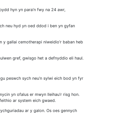
bydd hyn yn para’n fwy na 24 awr,
nach neu hyd yn oed ddod i ben yn gyfan
n y gallai cemotherapi niweidio’r baban heb
lwen gref, gwisgo het a defnyddio eli haul.
ygu peswch sych neu’n sylwi eich bod yn fyr
cin yn ofalus er mwyn lleihau’r risg hon.
feithio ar system eich gwaed.
grychguriadau ar y galon. Os oes gennych