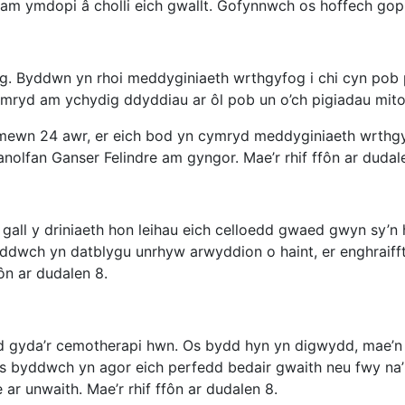
am ymdopi â cholli eich gwallt. Gofynnwch os hoffech gopi
g. Byddwn yn rhoi meddyginiaeth wrthgyfog i chi cyn pob 
ymryd am ychydig ddyddiau ar ôl pob un o’ch pigiadau mit
wn 24 awr, er eich bod yn cymryd meddyginiaeth wrthgyf
anolfan Ganser Felindre am gyngor. Mae’r rhif ffôn ar dudal
 gall y driniaeth hon leihau eich celloedd gwaed gwyn sy’n 
ddwch yn datblygu unrhyw arwyddion o haint, er enghraifft
ôn ar dudalen 8.
d gyda’r cemotherapi hwn. Os bydd hyn yn digwydd, mae’n
Os byddwch yn agor eich perfedd bedair gwaith neu fwy na’r
ar unwaith. Mae’r rhif ffôn ar dudalen 8.