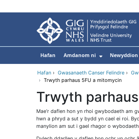
Neidio i'r prif gynnwy
Hafan
Amdanom ni
Newyddion
Dangos isdd
Hafan
›
Gwasanaeth Canser Felindre
›
Gwy
›
Trwyth parhaus 5FU a mitomycin
Trwyth parhaus
Mae’r daflen hon yn rhoi gwybodaeth am gw
hwn a phryd a sut y bydd yn cael ei roi. By
manylion am sut i gael rhagor o wybodaeth
Dylech ddarllen y daflen hon ochr yn ochr â 