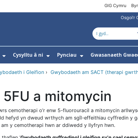
GIG Cymru
By
Osgoi'r 
Cysylltu â ni
Pynciau
Gwasanaeth Gwae
ewislen ar gyfer Amdanom ni
Dangos isddewislen ar gyfer Newyddion
Dangos isddewislen ar gyfer 
Dangos isddewisle
bodaeth i Gleifion
›
Gwybodaeth am SACT (therapi gwrth
 5FU a mitomycin
rs cemotherapi o’r enw 5-fluorouracil a mitomycin arllwys
dd hefyd yn dweud wrthych am sgîl-effeithiau cyffredin y ga
 am y cemotherapi hwn ar ddiwedd y llyfryn hwn.
thaflen ‘
Gwybodaeth gyffredinol i gleifion sy’n cael cemo