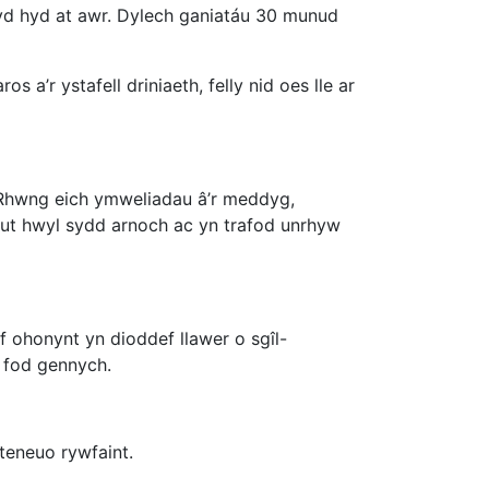
d hyd at awr. Dylech ganiatáu 30 munud
 a’r ystafell driniaeth, felly nid oes lle ar
 Rhwng eich ymweliadau â’r meddyg,
ut hwyl sydd arnoch ac yn trafod unrhyw
 ohonynt yn dioddef llawer o sgîl-
i fod gennych.
teneuo rywfaint.