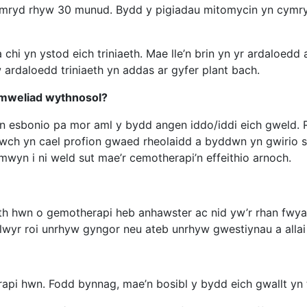
mryd rhyw 30 munud. Bydd y pigiadau mitomycin yn cymry
i yn ystod eich triniaeth. Mae lle’n brin yn yr ardaloedd aros
 ardaloedd triniaeth yn addas ar gyfer plant bach.
ymweliad wythnosol?
n esbonio pa mor aml y bydd angen iddo/iddi eich gweld.
ch yn cael profion gwaed rheolaidd a byddwn yn gwirio s
mwyn i ni weld sut mae’r cemotherapi’n effeithio arnoch.
th hwn o gemotherapi heb anhawster ac nid yw’r rhan fwyaf
ryllwyr roi unrhyw gyngor neu ateb unrhyw gwestiynau a alla
erapi hwn. Fodd bynnag, mae’n bosibl y bydd eich gwallt yn 