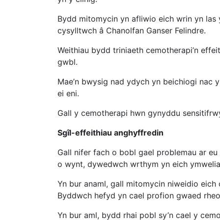
Bydd mitomycin yn afliwio eich wrin yn las
cysylltwch â Chanolfan Ganser Felindre.
Weithiau bydd triniaeth cemotherapi’n effe
gwbl.
Mae’n bwysig nad ydych yn beichiogi nac yn
ei eni.
Gall y cemotherapi hwn gynyddu sensitifrwy
Sgîl-effeithiau anghyffredin
Gall nifer fach o bobl gael problemau ar e
o wynt, dywedwch wrthym yn eich ymweliad
Yn bur anaml, gall mitomycin niweidio eich
Byddwch hefyd yn cael profion gwaed rheola
Yn bur aml, bydd rhai pobl sy’n cael y cem