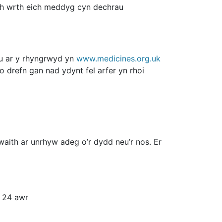
wch wrth eich meddyg cyn dechrau
eu ar y rhyngrwyd yn
www.medicines.org.uk
 drefn gan nad ydynt fel arfer yn rhoi
aith ar unrhyw adeg o’r dydd neu’r nos. Er
o 24 awr