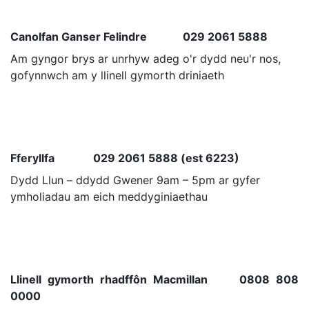
Canolfan Ganser Felindre 029 2061 5888
Am gyngor brys ar unrhyw adeg o'r dydd neu'r nos,
gofynnwch am y llinell gymorth driniaeth
Fferyllfa 029 2061 5888 (est 6223)
Dydd Llun – ddydd Gwener 9am – 5pm ar gyfer
ymholiadau am eich meddyginiaethau
Llinell gymorth rhadffôn Macmillan 0808 808
0000