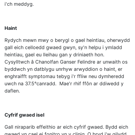
i'ch meddyg.
Haint
Rydych mewn mwy o berygl o gael heintiau, oherwydd
gall eich celloedd gwaed gwyn, sy'n helpu i ymladd
heintiau, gael eu lleihau gan y driniaeth hon.
Cysylltwch â Chanolfan Ganser Felindre ar unwaith os
byddwch yn datblygu unrhyw arwyddion o haint, er
enghraifft symptomau tebyg i'r ffliw neu dymheredd
uwch na 37.5°canradd. Mae'r rhif ffôn ar ddiwedd y
daflen.
Cyfrif gwaed isel
Gall niraparib effeithio ar eich cyfrif gwaed. Bydd eich
gwaed yn cael ei fonitro yn y clinig. O bryd i'w gilydd,