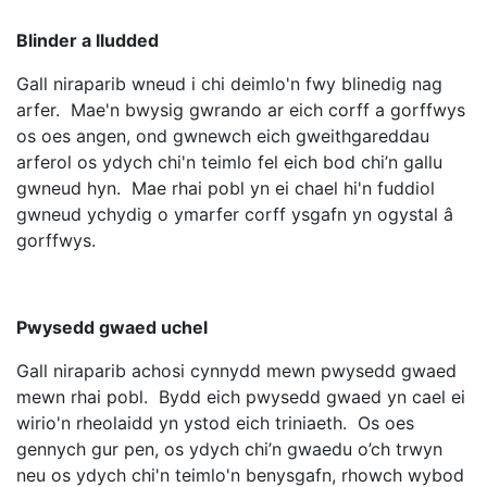
Blinder a lludded
Gall niraparib wneud i chi deimlo'n fwy blinedig nag
arfer. Mae'n bwysig gwrando ar eich corff a gorffwys
os oes angen, ond gwnewch eich gweithgareddau
arferol os ydych chi'n teimlo fel eich bod chi’n gallu
gwneud hyn. Mae rhai pobl yn ei chael hi'n fuddiol
gwneud ychydig o ymarfer corff ysgafn yn ogystal â
gorffwys.
Pwysedd gwaed uchel
Gall niraparib achosi cynnydd mewn pwysedd gwaed
mewn rhai pobl. Bydd eich pwysedd gwaed yn cael ei
wirio'n rheolaidd yn ystod eich triniaeth. Os oes
gennych gur pen, os ydych chi’n gwaedu o’ch trwyn
neu os ydych chi'n teimlo'n benysgafn, rhowch wybod