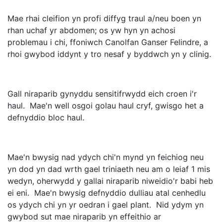
Mae rhai cleifion yn profi diffyg traul a/neu boen yn
rhan uchaf yr abdomen; os yw hyn yn achosi
problemau i chi, ffoniwch Canolfan Ganser Felindre, a
rhoi gwybod iddynt y tro nesaf y byddwch yn y clinig.
Gall niraparib gynyddu sensitifrwydd eich croen i'r
haul. Mae'n well osgoi golau haul cryf, gwisgo het a
defnyddio bloc haul.
Mae'n bwysig nad ydych chi'n mynd yn feichiog neu
yn dod yn dad wrth gael triniaeth neu am o leiaf 1 mis
wedyn, oherwydd y gallai niraparib niweidio'r babi heb
ei eni. Mae'n bwysig defnyddio dulliau atal cenhedlu
os ydych chi yn yr oedran i gael plant. Nid ydym yn
gwybod sut mae niraparib yn effeithio ar