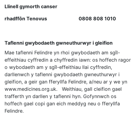
Llinell gymorth canser
rhadffôn Tenovus 0808 808 1010
Taflenni gwybodaeth gwneuthurwyr i gleifion
Mae taflenni Felindre yn rhoi gwybodaeth am sgîl-
effeithiau cyffredin a chyffredin iawn: os hoffech ragor
o wybodaeth am y sgîl-effeithiau llai cyffredin,
darllenwch y taflenni gwybodaeth gwneuthurwyr i
gleifion, a geir gan fferyllfa Felindre, a/neu ar y we yn
www.medicines.org.uk. Weithiau, gall cleifion gael
trafferth yn darllen y taflenni hyn. Gofynnwch os
hoffech gael copi gan eich meddyg neu o fferyllfa
Felindre.