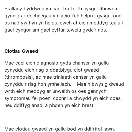
Efallai y byddwch yn cael trafferth cysgu. Rhowch
gynnig ar dechnegau ymlacio i'ch helpu i gysgu, ond
os nad yw hyn yn helpu, ewch at eich meddyg teulu i
gael cyngor am gael cyffur tawelu gyda’r nos.
Clotiau Gwaed
Mae cael eich diagnosio gyda chanser yn gallu
cynyddu eich risg o ddatblygu clot gwaed
(thrombosis), ac mae triniaeth canser yn gallu
cynyddu'r risg hon ymhellach. Mae'n bwysig dweud
wrth eich meddyg ar unwaith os oes gennych
symptomau fel poen, cochni a chwydd yn eich coes,
neu ddiffyg anadl a phoen yn eich brest.
Mae clotiau gwaed yn gallu bod yn ddifrifol iawn.