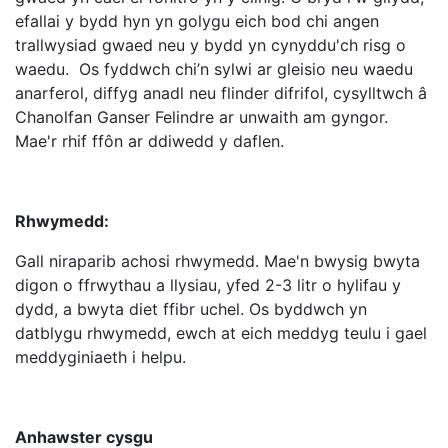
efallai y bydd hyn yn golygu eich bod chi angen
trallwysiad gwaed neu y bydd yn cynyddu'ch risg o
waedu. Os fyddwch chi’n sylwi ar gleisio neu waedu
anarferol, diffyg anadl neu flinder difrifol, cysylltwch â
Chanolfan Ganser Felindre ar unwaith am gyngor.
Mae'r rhif ffôn ar ddiwedd y daflen.
Rhwymedd:
Gall niraparib achosi rhwymedd. Mae'n bwysig bwyta
digon o ffrwythau a llysiau, yfed 2-3 litr o hylifau y
dydd, a bwyta diet ffibr uchel. Os byddwch yn
datblygu rhwymedd, ewch at eich meddyg teulu i gael
meddyginiaeth i helpu.
Anhawster cysgu