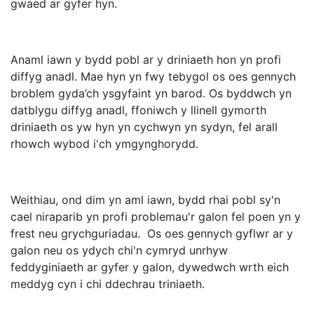
gwaed ar gyfer hyn.
Anaml iawn y bydd pobl ar y driniaeth hon yn profi
diffyg anadl. Mae hyn yn fwy tebygol os oes gennych
broblem gyda’ch ysgyfaint yn barod. Os byddwch yn
datblygu diffyg anadl, ffoniwch y llinell gymorth
driniaeth os yw hyn yn cychwyn yn sydyn, fel arall
rhowch wybod i'ch ymgynghorydd.
Weithiau, ond dim yn aml iawn, bydd rhai pobl sy'n
cael niraparib yn profi problemau'r galon fel poen yn y
frest neu grychguriadau. Os oes gennych gyflwr ar y
galon neu os ydych chi'n cymryd unrhyw
feddyginiaeth ar gyfer y galon, dywedwch wrth eich
meddyg cyn i chi ddechrau triniaeth.