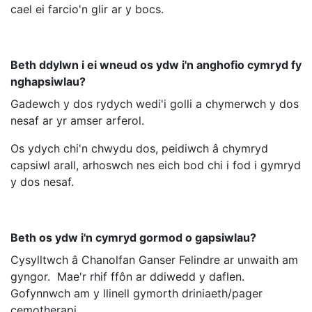
cael ei farcio'n glir ar y bocs.
Beth ddylwn i ei wneud os ydw i'n anghofio cymryd fy
nghapsiwlau?
Gadewch y dos rydych wedi'i golli a chymerwch y dos
nesaf ar yr amser arferol.
Os ydych chi'n chwydu dos, peidiwch â chymryd
capsiwl arall, arhoswch nes eich bod chi i fod i gymryd
y dos nesaf.
Beth os ydw i'n cymryd gormod o gapsiwlau?
Cysylltwch â Chanolfan Ganser Felindre ar unwaith am
gyngor. Mae'r rhif ffôn ar ddiwedd y daflen.
Gofynnwch am y llinell gymorth driniaeth/pager
cemotherapi.