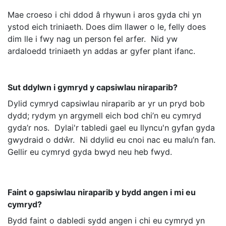
Mae croeso i chi ddod â rhywun i aros gyda chi yn
ystod eich triniaeth. Does dim llawer o le, felly does
dim lle i fwy nag un person fel arfer. Nid yw
ardaloedd triniaeth yn addas ar gyfer plant ifanc.
Sut ddylwn i gymryd y capsiwlau niraparib?
Dylid cymryd capsiwlau niraparib ar yr un pryd bob
dydd; rydym yn argymell eich bod chi’n eu cymryd
gyda’r nos. Dylai'r tabledi gael eu llyncu'n gyfan gyda
gwydraid o ddŵr. Ni ddylid eu cnoi nac eu malu’n fan.
Gellir eu cymryd gyda bwyd neu heb fwyd.
Faint o gapsiwlau niraparib y bydd angen i mi eu
cymryd?
Bydd faint o dabledi sydd angen i chi eu cymryd yn