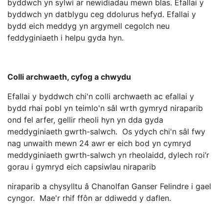
byddwch yn sylwi ar newidiadau mewn blas. Efallai y
byddwch yn datblygu ceg ddolurus hefyd. Efallai y
bydd eich meddyg yn argymell cegolch neu
feddyginiaeth i helpu gyda hyn.
Colli archwaeth, cyfog a chwydu
Efallai y byddwch chi'n colli archwaeth ac efallai y
bydd rhai pobl yn teimlo'n sâl wrth gymryd niraparib
ond fel arfer, gellir rheoli hyn yn dda gyda
meddyginiaeth gwrth-salwch. Os ydych chi'n sâl fwy
nag unwaith mewn 24 awr er eich bod yn cymryd
meddyginiaeth gwrth-salwch yn rheolaidd, dylech roi’r
gorau i gymryd eich capsiwlau niraparib
niraparib a chysylltu â Chanolfan Ganser Felindre i gael
cyngor. Mae'r rhif ffôn ar ddiwedd y daflen.