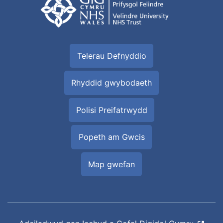
Telerau Defnyddio
Rhyddid gwybodaeth
Polisi Preifatrwydd
Popeth am Gwcis
Map gwefan