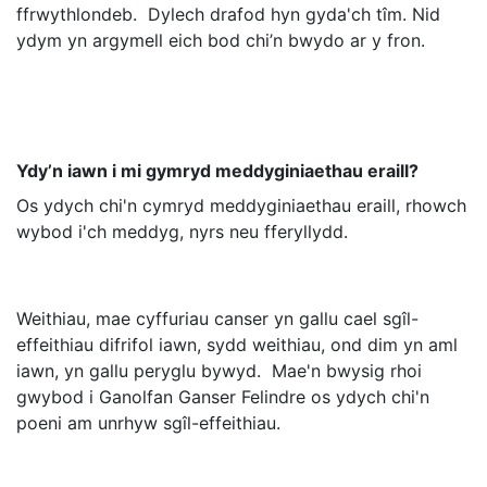
ffrwythlondeb. Dylech drafod hyn gyda'ch tîm. Nid
ydym yn argymell eich bod chi’n bwydo ar y fron.
Ydy’n iawn i mi gymryd meddyginiaethau eraill?
Os ydych chi'n cymryd meddyginiaethau eraill, rhowch
wybod i'ch meddyg, nyrs neu fferyllydd.
Weithiau, mae cyffuriau canser yn gallu cael sgîl-
effeithiau difrifol iawn, sydd weithiau, ond dim yn aml
iawn, yn gallu peryglu bywyd. Mae'n bwysig rhoi
gwybod i Ganolfan Ganser Felindre os ydych chi'n
poeni am unrhyw sgîl-effeithiau.