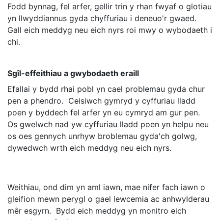
Fodd bynnag, fel arfer, gellir trin y rhan fwyaf o glotiau
yn llwyddiannus gyda chyffuriau i deneuo'r gwaed.
Gall eich meddyg neu eich nyrs roi mwy o wybodaeth i
chi.
Sgîl-effeithiau a gwybodaeth eraill
Efallai y bydd rhai pobl yn cael problemau gyda chur
pen a phendro. Ceisiwch gymryd y cyffuriau lladd
poen y byddech fel arfer yn eu cymryd am gur pen.
Os gwelwch nad yw cyffuriau lladd poen yn helpu neu
os oes gennych unrhyw broblemau gyda'ch golwg,
dywedwch wrth eich meddyg neu eich nyrs.
Weithiau, ond dim yn aml iawn, mae nifer fach iawn o
gleifion mewn perygl o gael lewcemia ac anhwylderau
mêr esgyrn. Bydd eich meddyg yn monitro eich