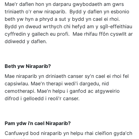
Mae'r daflen hon yn darparu gwybodaeth am gwrs
triniaeth o'r enw niraparib. Bydd y daflen yn esbonio
beth yw hyn a phryd a sut y bydd yn cael ei rhoi.
Bydd yn dweud wrthych chi hefyd am y sgîl-effeithiau
cyffredin y gallech eu profi. Mae rhifau ffôn cyswllt ar
ddiwedd y daflen.
Beth yw Niraparib?
Mae niraparib yn driniaeth canser sy'n cael ei rhoi fel
capsiwlau. Mae'n therapi wedi'i dargedu, nid
cemotherapi. Mae'n helpu i ganfod ac atgyweirio
difrod i gelloedd i reoli'r canser.
Pam ydw i'n cael Niraparib?
Canfuwyd bod niraparib yn helpu rhai cleifion gyda'ch