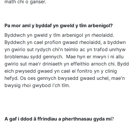
math chi o ganser.
Pa mor aml y byddaf yn gweld y tîm arbenigol?
Byddwch yn gweld y tîm arbenigol yn rheolaidd.
Byddwch yn cael profion gwaed rheolaidd, a byddwn
yn gwirio sut rydych chi'n teimlo ac yn trafod unrhyw
broblemau sydd gennych. Mae hyn er mwyn i ni allu
gwirio sut mae'r driniaeth yn effeithio arnoch chi. Bydd
eich pwysedd gwaed yn cael ei fonitro yn y clinig
hefyd. Os oes gennych bwysedd gwaed uchel, mae'n
bwysig rhoi gwybod i'ch tîm.
A gaf i ddod â ffrindiau a pherthnasau gyda mi
?