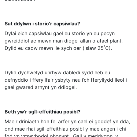
Sut ddylwn i storio’r capsiwlau?
Dylai eich capsiwlau gael eu storio yn eu pecyn
gwreiddiol ac mewn man diogel allan o afael plant.
°
Dylid eu cadw mewn lle sych oer (islaw 25
C).
Dylid dychwelyd unrhyw dabledi sydd heb eu
defnyddio i fferyllfa'r ysbyty neu i’ch fferyllydd lleol i
gael gwared arnynt yn ddiogel.
Beth yw'r sgîl-effeithiau posibl?
Mae'r driniaeth hon fel arfer yn cael ei goddef yn dda,
ond mae rhai sgîl-effeithiau posibl y mae angen i chi
fod yn ymwybodol ohonynt. Gall y meddygon, y