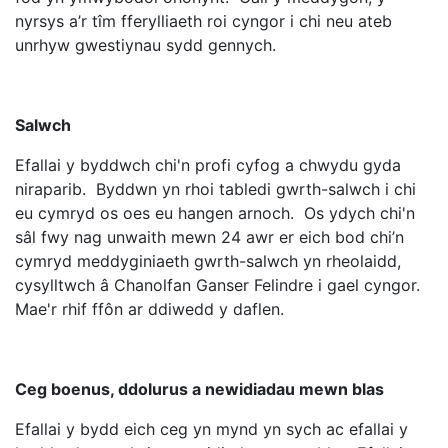
nyrsys a’r tîm fferylliaeth roi cyngor i chi neu ateb
unrhyw gwestiynau sydd gennych.
Salwch
Efallai y byddwch chi'n profi cyfog a chwydu gyda
niraparib. Byddwn yn rhoi tabledi gwrth-salwch i chi
eu cymryd os oes eu hangen arnoch. Os ydych chi'n
sâl fwy nag unwaith mewn 24 awr er eich bod chi’n
cymryd meddyginiaeth gwrth-salwch yn rheolaidd,
cysylltwch â Chanolfan Ganser Felindre i gael cyngor.
Mae'r rhif ffôn ar ddiwedd y daflen.
Ceg boenus, ddolurus a newidiadau mewn blas
Efallai y bydd eich ceg yn mynd yn sych ac efallai y