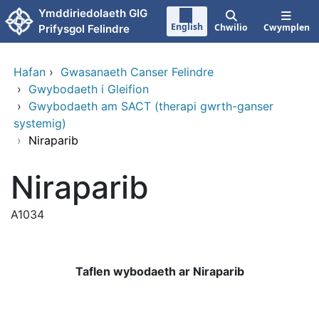
Neidio i'r prif gynnwy
Ymddiriedolaeth GIG
English
Chwilio
Cwymplen
Prifysgol Felindre
Hafan
›
Gwasanaeth Canser Felindre
›
Gwybodaeth i Gleifion
›
Gwybodaeth am SACT (therapi gwrth-ganser
systemig)
›
Niraparib
Niraparib
A1034
Taflen wybodaeth ar Niraparib