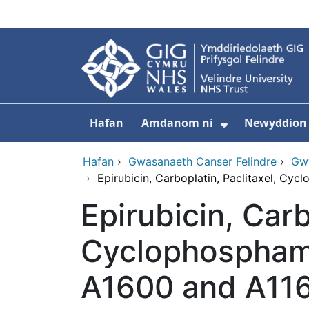
Neidio i'r prif gynnwy
Hafan
Amdanom ni
Newyddion
Dangos isdd
Hafan
›
Gwasanaeth Canser Felindre
›
Gwy
›
Epirubicin, Carboplatin, Paclitaxel, C
Epirubicin, Carb
Cyclophospham
A1600 and A11