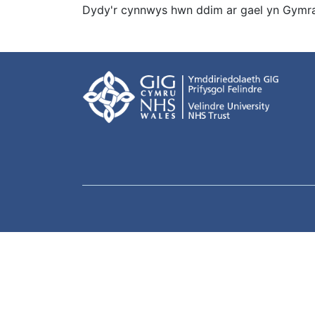
Dydy'r cynnwys hwn ddim ar gael yn Gymra