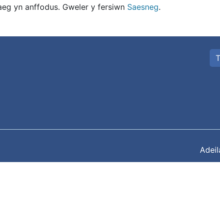
eg yn anffodus. Gweler y fersiwn
Saesneg
.
T
Adei