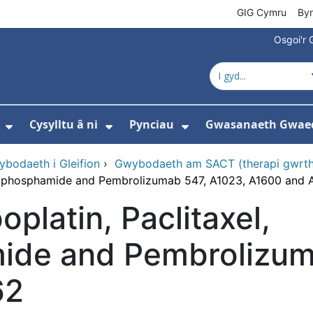
GIG Cymru
By
Osgoi'r 
Cysylltu â ni
Pynciau
Gwasanaeth Gwae
ewislen ar gyfer Amdanom ni
Dangos isddewislen ar gyfer Newyddion
Dangos isddewislen ar gyfer 
Dangos isddewisle
bodaeth i Gleifion
›
Gwybodaeth am SACT (therapi gwrth
yclophosphamide and Pembrolizumab 547, A1023, A1600 and 
oplatin, Paclitaxel,
ide and Pembrolizum
62