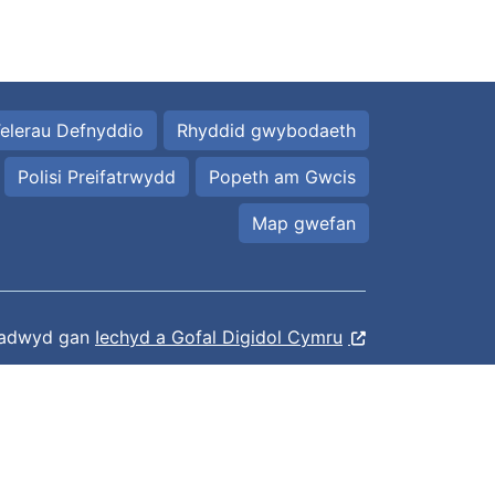
elerau Defnyddio
Rhyddid gwybodaeth
Polisi Preifatrwydd
Popeth am Gwcis
Map gwefan
ladwyd gan
Iechyd a Gofal Digidol Cymru