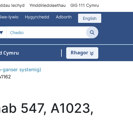
rddau Iechyd
Ymddiriedolaethau
GIG 111 Cymru
Gwe-lywio
Hygyrchedd
Adborth
English
Chwilio
Rhagor
d Cymru
Cysylltu â ni
n ar gyfer Pynciau
-ganser systemig)
A1162
ab 547, A1023,