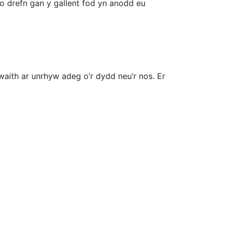
o drefn gan y gallent fod yn anodd eu
aith ar unrhyw adeg o’r dydd neu’r nos. Er