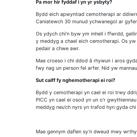
Pa mor hir fyddaf i yn yr ysbyty?
Bydd eich apwyntiad cemotherapi ar ddiwrn
Caniatewch 30 munud ychwanegol ar gyfer e
Os ydych chi’n byw ym mhell i ffwrdd, gelli
y meddyg a chael eich cemotherapi. Os yw 
pedair a chwe awr.
Mae croeso i chi ddod â rhywun i aros gyda ch
fwy nag un person fel arfer. Nid yw mannau t
Sut caiff fy nghemotherapi ei roi?
Bydd y cemotherapi yn cael ei roi trwy ddri
PICC yn cael ei osod yn un o’r gwythiennau m
meddyg neu’ch nyrs yn trafod hyn gyda chi
Mae gennym daflen sy’n dweud mwy wrthyc