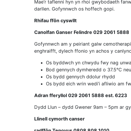
Mae’r taflenni hyn yn rhoi gwybodaeth fanw
darllen. Gofynnwch os hoffech gopi.
Rhifau ffôn cyswllt
Canolfan Ganser Felindre 029 2061 5888
Gofynnwch am y peiriant galw cemotherapi 
enghraifft, dylech ffonio yn achos y canlyno
Os byddwch yn chwydu fwy nag unwai
Bod gennych dymheredd o 37.5°C ne
Os bydd gennych ddolur rhydd
Os bydd eich wrin wedi’i afliwio am f
Adran fferyllol 029 2061 5888 est. 6223
Dydd Llun – dydd Gwener 9am – 5pm ar gy
Llinell cymorth canser
radffôn Tenovus 0808 808 1010