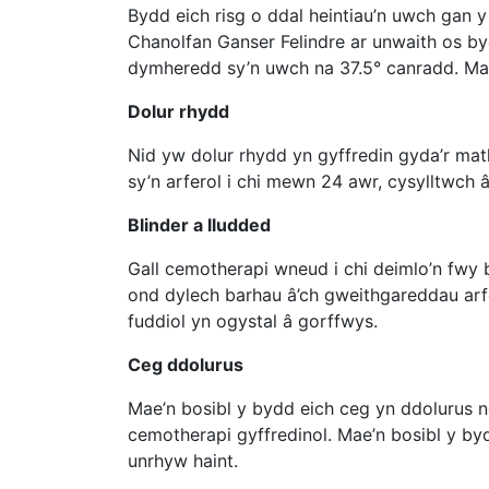
Bydd eich risg o ddal heintiau’n uwch gan y
Chanolfan Ganser Felindre ar unwaith os by
dymheredd sy’n uwch na 37.5° canradd. Mae’
Dolur rhydd
Nid yw dolur rhydd yn gyffredin gyda’r ma
sy’n arferol i chi mewn 24 awr, cysylltwch â
Blinder a lludded
Gall cemotherapi wneud i chi deimlo’n fwy 
ond dylech barhau â’ch gweithgareddau arfe
fuddiol yn ogystal â gorffwys.
Ceg ddolurus
Mae’n bosibl y bydd eich ceg yn ddolurus n
cemotherapi gyffredinol. Mae’n bosibl y by
unrhyw haint.