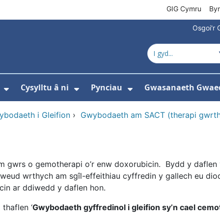
GIG Cymru
By
Osgoi'r 
Cysylltu â ni
Pynciau
Gwasanaeth Gwae
ewislen ar gyfer Amdanom ni
Dangos isddewislen ar gyfer Newyddion
Dangos isddewislen ar gyfer 
Dangos isddewisle
bodaeth i Gleifion
›
Gwybodaeth am SACT (therapi gwrth
 gwrs o gemotherapi o’r enw doxorubicin. Bydd y daflen y
weud wrthych am sgîl-effeithiau cyffredin y gallech eu dio
cin ar ddiwedd y daflen hon.
thaflen ‘
Gwybodaeth gyffredinol i gleifion sy’n cael cemo