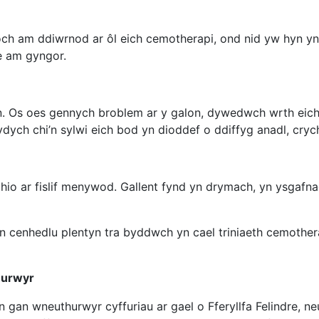
goch am ddiwrnod ar ôl eich cemotherapi, ond nid yw hyn y
e am gyngor.
on. Os oes gennych broblem ar y galon, dywedwch wrth eich
ych chi’n sylwi eich bod yn dioddef o ddiffyg anadl, crych
ithio ar fislif menywod. Gallent fynd yn drymach, yn ysgaf
 cenhedlu plentyn tra byddwch yn cael triniaeth cemothera
thurwyr
n gan wneuthurwyr cyffuriau ar gael o Fferyllfa Felindre, n