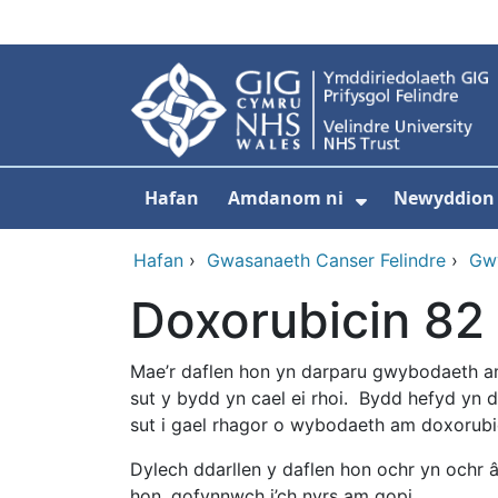
Neidio i'r prif gynnwy
Hafan
Amdanom ni
Newyddion
Dangos isdd
Hafan
›
Gwasanaeth Canser Felindre
›
Gwy
Doxorubicin 82
Mae’r daflen hon yn darparu gwybodaeth am
sut y bydd yn cael ei rhoi. Bydd hefyd yn d
sut i gael rhagor o wybodaeth am doxorubi
Dylech ddarllen y daflen hon ochr yn ochr â 
hon, gofynnwch i’ch nyrs am gopi.