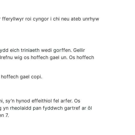
 fferyllwyr roi cyngor i chi neu ateb unrhyw
ydd eich triniaeth wedi gorffen. Gellir
n drefnu wig os hoffech gael un. Os hoffech
 hoffech gael copi.
sy’n hynod effeithiol fel arfer. Os
n rheolaidd pan fyddwch gartref ar ôl
n 7.