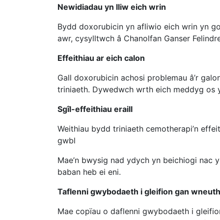
Newidiadau yn lliw eich wrin
Bydd doxorubicin yn afliwio eich wrin yn 
awr, cysylltwch â Chanolfan Ganser Felindr
Effeithiau ar eich calon
Gall doxorubicin achosi problemau â’r gal
triniaeth. Dywedwch wrth eich meddyg os yd
Sgîl-effeithiau eraill
Weithiau bydd triniaeth cemotherapi’n effe
gwbl
Mae’n bwysig nad ydych yn beichiogi nac yn
baban heb ei eni.
Taflenni gwybodaeth i gleifion gan wneu
Mae copïau o daflenni gwybodaeth i gleifio