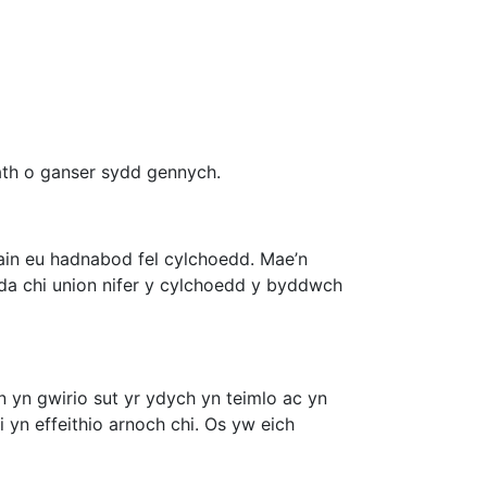
ath o ganser sydd gennych.
rhain eu hadnabod fel cylchoedd. Mae’n
yda chi union nifer y cylchoedd y byddwch
yn gwirio sut yr ydych yn teimlo ac yn
 yn effeithio arnoch chi. Os yw eich