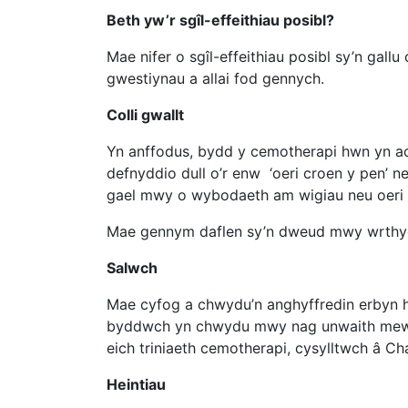
Beth yw’r sgîl-effeithiau posibl?
Mae nifer o sgîl-effeithiau posibl sy’n gall
gwestiynau a allai fod gennych.
Colli gwallt
Yn anffodus, bydd y cemotherapi hwn yn achos
defnyddio dull o’r enw ‘oeri croen y pen’ ne
gael mwy o wybodaeth am wigiau neu oeri c
Mae gennym daflen sy’n dweud mwy wrthych 
Salwch
Mae cyfog a chwydu’n anghyffredin erbyn hy
byddwch yn chwydu mwy nag unwaith mewn 2
eich triniaeth cemotherapi, cysylltwch â Ch
Heintiau