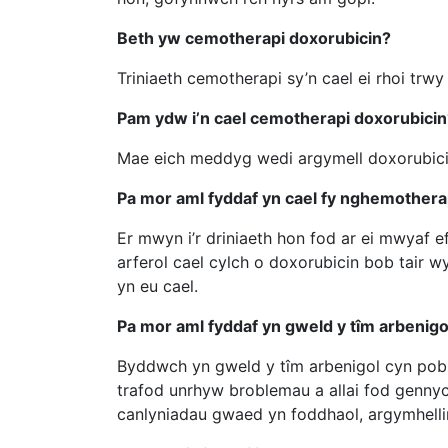
Beth yw cemotherapi doxorubicin?
Triniaeth cemotherapi sy’n cael ei rhoi trw
Pam ydw i’n cael cemotherapi doxorubicin
Mae eich meddyg wedi argymell doxorubicin
Pa mor aml fyddaf yn cael fy nghemothera
Er mwyn i’r driniaeth hon fod ar ei mwyaf e
arferol cael cylch o doxorubicin bob tair 
yn eu cael.
Pa mor aml fyddaf yn gweld y tîm arbenigo
Byddwch yn gweld y tîm arbenigol cyn pob 
trafod unrhyw broblemau a allai fod gennych
canlyniadau gwaed yn foddhaol, argymhelli