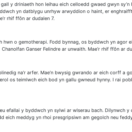
 gall y driniaeth hon leihau eich celloedd gwaed gwyn sy’n 
ddwch yn datblygu unrhyw arwyddion o haint, er enghraifft
r rhif ffôn ar dudalen 7.
th hwn o gemotherapi. Fodd bynnag, os byddwch yn agor ei
 Chanolfan Ganser Felindre ar unwaith. Mae’r rhif ffôn ar du
blinedig na’r arfer. Mae’n bwysig gwrando ar eich corff a 
rol os teimlwch eich bod yn gallu gwneud hynny. I rai pobl
eu efallai y byddwch yn sylwi ar wlserau bach. Dilynwch y 
dd eich meddyg yn rhoi presgripsiwn am gegolch neu feddygi