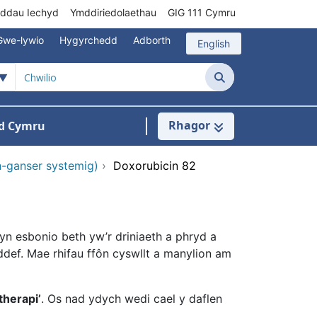
rddau Iechyd
Ymddiriedolaethau
GIG 111 Cymru
Gwe-lywio
Hygyrchedd
Adborth
English
Chwilio
Rhagor
d Cymru
Cysylltu â ni
n ar gyfer Pynciau
-ganser systemig)
›
Doxorubicin 82
n esbonio beth yw’r driniaeth a phryd a
ddef. Mae rhifau ffôn cyswllt a manylion am
therapi’
. Os nad ydych wedi cael y daflen