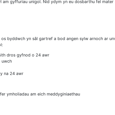
l am gyffuriau unigol. Nid ydym yn eu dosbarthu fel mater 
os byddwch yn sâl gartref a bod angen sylw arnoch ar unw
l:
th dros gyfnod o 24 awr
u uwch
wy na 24 awr
fer ymholiadau am eich meddyginiaethau