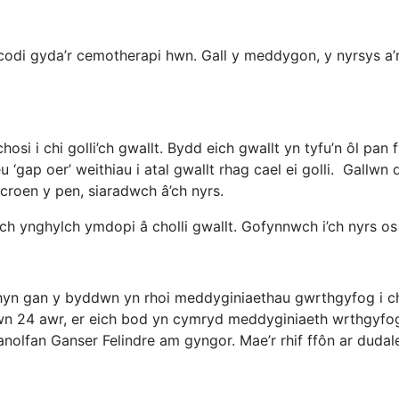
u codi gyda’r cemotherapi hwn. Gall y meddygon, y nyrsys a’r
i i chi golli’ch gwallt. Bydd eich gwallt yn tyfu’n ôl pan f
u ‘gap oer’ weithiau i atal gwallt rhag cael ei golli. Gallw
roen y pen, siaradwch â’ch nyrs.
ynghylch ymdopi â cholli gwallt. Gofynnwch i’ch nyrs os
n gan y byddwn yn rhoi meddyginiaethau gwrthgyfog i chi, 
4 awr, er eich bod yn cymryd meddyginiaeth wrthgyfog y
anolfan Ganser Felindre am gyngor. Mae’r rhif ffôn ar dudale