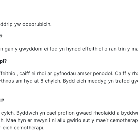
y ddrip yw doxorubicin.
?
 gan y gwyddom ei fod yn hynod effeithiol o ran trin y m
pi?
ffeithiol, caiff ei rhoi ar gyfnodau amser penodol. Caiff y 
wythnos am hyd at 6 chylch. Bydd eich meddyg yn trafod g
l?
cylch. Byddwch yn cael profion gwaed rheolaidd a byddwn 
. Mae hyn er mwyn i ni allu gwirio sut y mae’r cemotherapi
r eich cemotherapi.