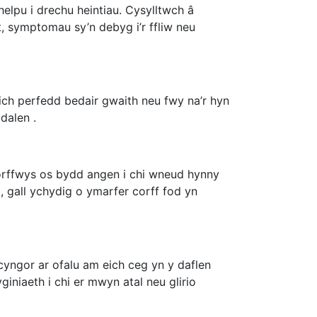
helpu i drechu heintiau. Cysylltwch â
, symptomau sy’n debyg i’r ffliw neu
ch perfedd bedair gwaith neu fwy na’r hyn
dalen .
gorffwys os bydd angen i chi wneud hynny
, gall ychydig o ymarfer corff fod yn
cyngor ar ofalu am eich ceg yn y daflen
niaeth i chi er mwyn atal neu glirio