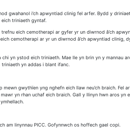
od gwahanol i’ch apwyntiad clinig fel arfer. Bydd y drini
ich triniaeth gyntaf.
r trefnu eich cemotherapi ar gyfer yr un diwrnod â’ch apwy
eich cemotherapi ar yr un diwrnod â’ch apwyntiad clinig, 
i yn ystod eich triniaeth. Mae lle yn brin yn y mannau aros a
riniaeth yn addas i blant ifanc.
p mewn gwythïen yng nghefn eich llaw neu’ch braich. Fel ar
awr yn rhan uchaf eich braich. Gall y llinyn hwn aros yn ei
 ymhellach.
h am linynnau PICC. Gofynnwch os hoffech gael copi.