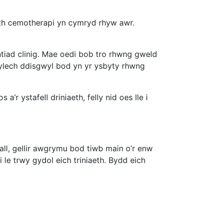
aeth cemotherapi yn cymryd rhyw awr.
ntiad clinig. Mae oedi bob tro rhwng gweld
dylech ddisgwyl bod yn yr ysbyty rhwng
’r ystafell driniaeth, felly nid oes lle i
all, gellir awgrymu bod tiwb main o’r enw
 le trwy gydol eich triniaeth. Bydd eich