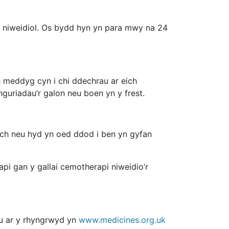
n niweidiol. Os bydd hyn yn para mwy na 24
 meddyg cyn i chi ddechrau ar eich
guriadau’r galon neu boen yn y frest.
nach neu hyd yn oed ddod i ben yn gyfan
pi gan y gallai cemotherapi niweidio’r
eu ar y rhyngrwyd yn
www.medicines.org.uk