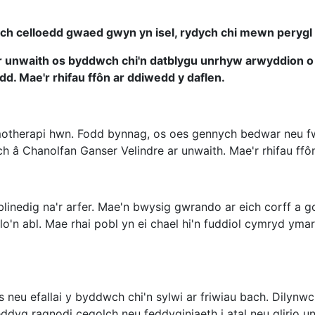
ich celloedd gwaed gwyn yn isel, rydych chi mewn perygl 
r unwaith os byddwch chi'n datblygu unrhyw arwyddion o 
d. Mae'r rhifau ffôn ar ddiwedd y daflen.
emotherapi hwn. Fodd bynnag, os oes gennych bedwar neu
wch â Chanolfan Ganser Velindre ar unwaith. Mae'r rhifau ff
blinedig na'r arfer. Mae'n bwysig gwrando ar eich corff a 
o'n abl. Mae rhai pobl yn ei chael hi'n fuddiol cymryd yma
 neu efallai y byddwch chi'n sylwi ar friwiau bach. Dilynw
eddyg ragnodi cegolch neu feddyginiaeth i atal neu glirio u