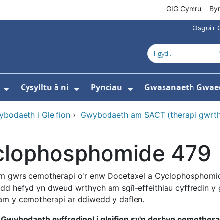
GIG Cymru
By
Osgoi'r 
Cysylltu â ni
Pynciau
Gwasanaeth Gwae
ewislen ar gyfer Amdanom ni
Dangos isddewislen ar gyfer Newyddion
Dangos isddewislen ar gyfer 
Dangos isddewisle
bodaeth i Gleifion
›
Gwybodaeth am SACT (therapi gwrth
yclophosphomide 479
m gwrs cemotherapi o'r enw Docetaxel a Cyclophosphomide
Bydd hefyd yn dweud wrthych am sgîl-effeithiau cyffredin y g
am y cemotherapi ar ddiwedd y daflen.
'
Gwybodaeth gyffredinol i gleifion sy'n derbyn cemothera