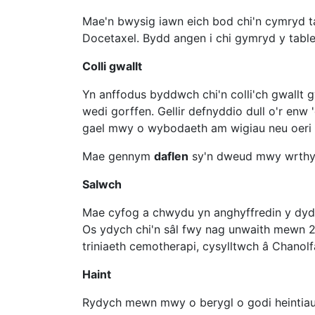
Mae'n bwysig iawn eich bod chi'n cymryd tab
Docetaxel. Bydd angen i chi gymryd y tabl
Colli gwallt
Yn anffodus byddwch chi'n colli'ch gwallt g
wedi gorffen. Gellir defnyddio dull o'r enw '
gael mwy o wybodaeth am wigiau neu oeri c
Mae gennym
daflen
sy'n dweud mwy wrthych
Salwch
Mae cyfog a chwydu yn anghyffredin y dydd
Os ydych chi'n sâl fwy nag unwaith mewn 2
triniaeth cemotherapi, cysylltwch â Chanolf
Haint
Rydych mewn mwy o berygl o godi heintiau 