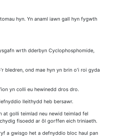
ptomau hyn. Yn anaml iawn gall hyn fygwth
awd ysgafn wrth dderbyn Cyclophosphomide,
'r bledren, ond mae hyn yn brin o'i roi gyda
fion yn colli eu hewinedd dros dro.
ddefnyddio lleithydd heb bersawr.
 at golli teimlad neu newid teimlad fel
ydig fisoedd ar ôl gorffen eich triniaeth.
ryf a gwisgo het a defnyddio bloc haul pan