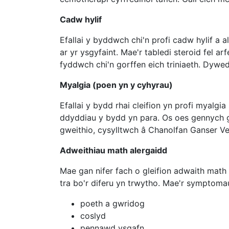
Cadw hylif
Efallai y byddwch chi'n profi cadw hylif a 
ar yr ysgyfaint. Mae'r tabledi steroid fel 
fyddwch chi'n gorffen eich triniaeth. Dyw
Myalgia (poen yn y cyhyrau)
Efallai y bydd rhai cleifion yn profi myalg
ddyddiau y bydd yn para. Os oes gennych gy
gweithio, cysylltwch â Chanolfan Ganser Vel
Adweithiau math alergaidd
Mae gan nifer fach o gleifion adwaith math 
tra bo'r diferu yn trwytho. Mae'r symptoma
poeth a gwridog
coslyd
pennawd ysgafn