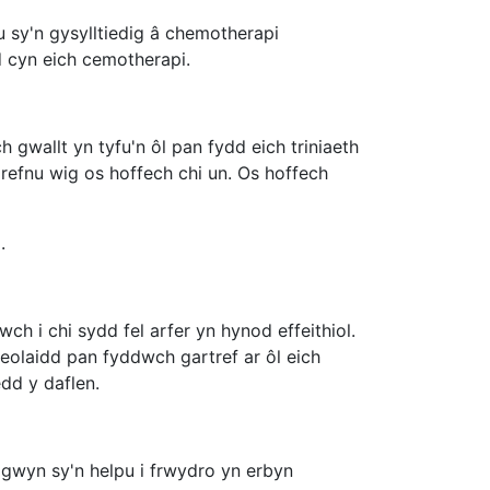
u sy'n gysylltiedig â chemotherapi
 cyn eich cemotherapi.
gwallt yn tyfu'n ôl pan fydd eich triniaeth
 drefnu wig os hoffech chi un. Os hoffech
.
 i chi sydd fel arfer yn hynod effeithiol.
olaidd pan fyddwch gartref ar ôl eich
edd y daflen.
gwyn sy'n helpu i frwydro yn erbyn