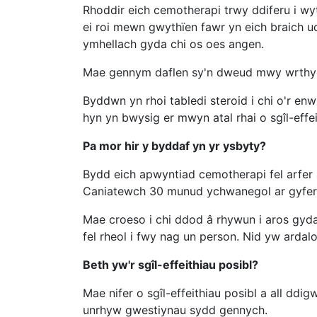
Rhoddir eich cemotherapi trwy ddiferu i wyt
ei roi mewn gwythïen fawr yn eich braich uc
ymhellach gyda chi os oes angen.
Mae gennym daflen sy'n dweud mwy wrthych
Byddwn yn rhoi tabledi steroid i chi o'r 
hyn yn bwysig er mwyn atal rhai o sgîl-effe
Pa mor hir y byddaf yn yr ysbyty?
Bydd eich apwyntiad cemotherapi fel arfer 
Caniatewch 30 munud ychwanegol ar gyfer e
Mae croeso i chi ddod â rhywun i aros gyda ch
fel rheol i fwy nag un person. Nid yw ardalo
Beth yw'r sgîl-effeithiau posibl?
Mae nifer o sgîl-effeithiau posibl a all ddi
unrhyw gwestiynau sydd gennych.