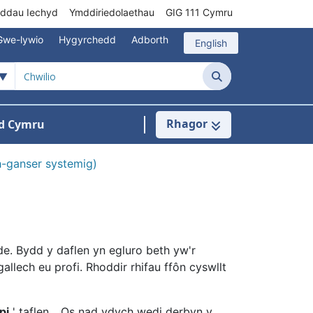
rddau Iechyd
Ymddiriedolaethau
GIG 111 Cymru
Gwe-lywio
Hygyrchedd
Adborth
English
Chwilio
Rhagor
d Cymru
Cysylltu â ni
n ar gyfer Pynciau
-ganser systemig)
. Bydd y daflen yn egluro beth yw'r
allech eu profi. Rhoddir rhifau ffôn cyswllt
pi
'
taflen.
Os nad ydych wedi derbyn y