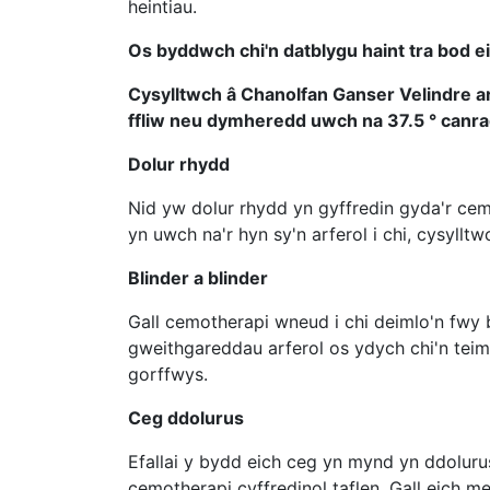
heintiau.
Os byddwch chi'n datblygu haint tra bod e
Cysylltwch â Chanolfan Ganser Velindre a
ffliw neu dymheredd uwch na 37.5 ° canrad
Dolur rhydd
Nid yw dolur rhydd yn gyffredin gyda'r c
yn uwch na'r hyn sy'n arferol i chi, cysyllt
Blinder a blinder
Gall cemotherapi wneud i chi deimlo'n fwy 
gweithgareddau arferol os ydych chi'n teiml
gorffwys.
Ceg ddolurus
Efallai y bydd eich ceg yn mynd yn ddolurus
cemotherapi cyffredinol
taflen. Gall eich m