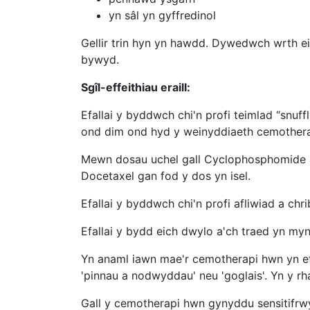
yn sâl yn gyffredinol
Gellir trin hyn yn hawdd. Dywedwch wrth ei
bywyd.
Sgîl-effeithiau eraill:
Efallai y byddwch chi'n profi teimlad “snu
ond dim ond hyd y weinyddiaeth cemothera
Mewn dosau uchel gall Cyclophosphomide acho
Docetaxel gan fod y dos yn isel.
Efallai y byddwch chi'n profi afliwiad a chr
Efallai y bydd eich dwylo a'ch traed yn mynd
Yn anaml iawn mae'r cemotherapi hwn yn effe
'pinnau a nodwyddau' neu 'goglais'. Yn y r
Gall y cemotherapi hwn gynyddu sensitifrwy