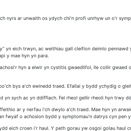
ch nyrs ar unwaith os ydych chi'n profi unrhyw un o'r sym
ffly” yn eich trwyn, ac weithiau gall cleifion deimlo penn
pi y mae hyn yn para.
si'r hyn a elwir yn cystitis gwaedlifol, lle collir gwaed o
ibo'ch bys a'ch ewinedd traed. Efallai y bydd ychydig o glei
 yn sych ac yn ddifflach. Fel rheol gellir rheoli hyn trwy 
ithio ar y nerfau i'ch dwylo a'ch traed. Mae hyn yn arwain
han fwyaf o achosion bydd y symptomau'n datrys cyn pen ych
dd eich croen i'r haul. Y peth gorau yw osgoi golau haul c