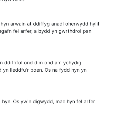
l hyn arwain at ddiffyg anadl oherwydd hylif
sgafn fel arfer, a bydd yn gwrthdroi pan
 yn ddifrifol ond dim ond am ychydig
 yn lleddfu'r boen. Os na fydd hyn yn
al hyn. Os yw'n digwydd, mae hyn fel arfer