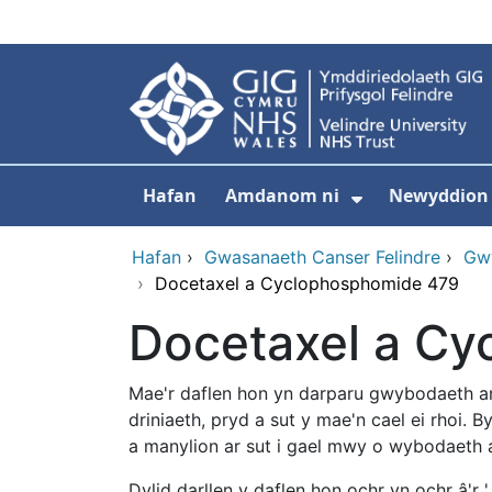
Neidio i'r prif gynnwy
Hafan
Amdanom ni
Newyddion
Dangos isdd
Hafan
›
Gwasanaeth Canser Felindre
›
Gwy
›
Docetaxel a Cyclophosphomide 479
Docetaxel a C
Mae'r daflen hon yn darparu gwybodaeth a
driniaeth, pryd a sut y mae'n cael ei rhoi. 
a manylion ar sut i gael mwy o wybodaeth 
Dylid darllen y daflen hon ochr yn ochr â'r 