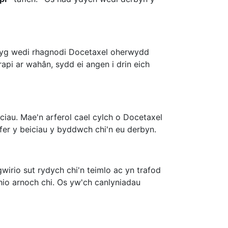
dyg wedi rhagnodi Docetaxel oherwydd
pi ar wahân, sydd ei angen i drin eich
iciau. Mae'n arferol cael cylch o Docetaxel
er y beiciau y byddwch chi'n eu derbyn.
irio sut rydych chi'n teimlo ac yn trafod
hio arnoch chi. Os yw'ch canlyniadau