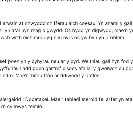
all arwain at chwyddo'ch fferau a'ch coesau. Yn anaml y gal
arfer yn atal hyn rhag digwydd. Os bydd yn digwydd, mae'n y
edwch wrth eich meddyg neu nyrs os yw hyn yn broblem.
ia sef poen yn y cyhyrau neu ar y cyd. Weithiau gall hyn fod
ffuriau lladd poen gartref eisoes efallai y gwelwch eu bod
indre. Mae'r rhifau ffôn ar ddiwedd y daflen.
alergaidd i Docetaxel. Mae'r tabledi steroid fel arfer yn at
u'n cynnwys teimlo: