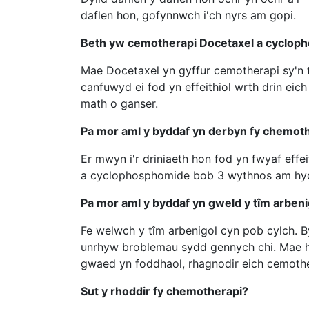
daflen hon, gofynnwch i'ch nyrs am gopi.
Beth yw cemotherapi Docetaxel a cyclop
Mae Docetaxel yn gyffur cemotherapi sy'n
canfuwyd ei fod yn effeithiol wrth drin ei
math o ganser.
Pa mor aml y byddaf yn derbyn fy chemot
Er mwyn i'r driniaeth hon fod yn fwyaf effei
a cyclophosphomide bob 3 wythnos am hyd a
Pa mor aml y byddaf yn gweld y tîm arbeni
Fe welwch y tîm arbenigol cyn pob cylch. B
unrhyw broblemau sydd gennych chi. Mae hyn
gwaed yn foddhaol, rhagnodir eich cemothe
Sut y rhoddir fy chemotherapi?