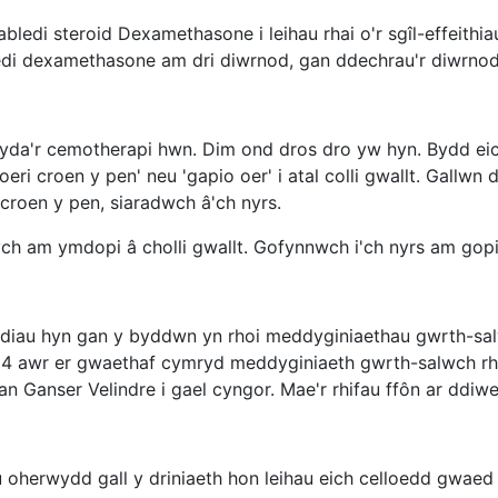
ledi steroid Dexamethasone i leihau rhai o'r sgîl-effeithia
edi dexamethasone am dri diwrnod, gan ddechrau'r diwrnod
yda'r cemotherapi hwn. Dim ond dros dro yw hyn. Bydd eich 
oeri croen y pen' neu 'gapio oer' i atal colli gwallt. Gallwn
roen y pen, siaradwch â'ch nyrs.
 am ymdopi â cholli gwallt. Gofynnwch i'ch nyrs am gopi
iau hyn gan y byddwn yn rhoi meddyginiaethau gwrth-salwch
4 awr er gwaethaf cymryd meddyginiaeth gwrth-salwch rhe
an Ganser Velindre i gael cyngor. Mae'r rhifau ffôn ar ddiw
oherwydd gall y driniaeth hon leihau eich celloedd gwaed 