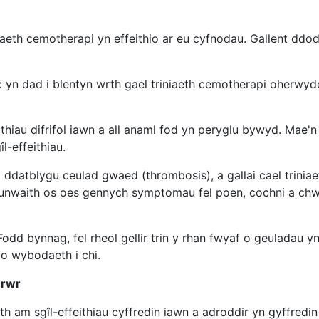
eth cemotherapi yn effeithio ar eu cyfnodau. Gallent ddo
 yn dad i blentyn wrth gael triniaeth cemotherapi oherwydd
feithiau difrifol iawn a all anaml fod yn peryglu bywyd. Mae
l-effeithiau.
 ddatblygu ceulad gwaed (thrombosis), a gallai cael trinia
nwaith os oes gennych symptomau fel poen, cochni a chwy
Fodd bynnag, fel rheol gellir trin y rhan fwyaf o geuladau y
o wybodaeth i chi.
urwr
am sgîl-effeithiau cyffredin iawn a adroddir yn gyffredin (ni