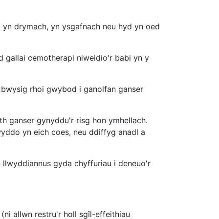
d yn drymach, yn ysgafnach neu hyd yn oed
 gallai cemotherapi niweidio'r babi yn y
'n bwysig rhoi gwybod i ganolfan ganser
eth ganser gynyddu'r risg hon ymhellach.
ddo yn eich coes, neu ddiffyg anadl a
n llwyddiannus gyda chyffuriau i deneuo'r
 allwn restru'r holl sgîl-effeithiau