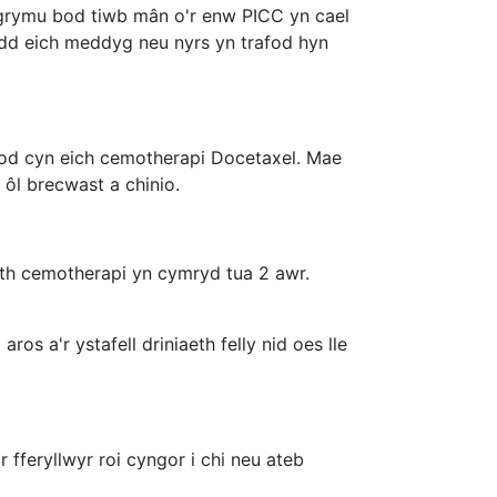
 awgrymu bod tiwb mân o'r enw PICC yn cael
Bydd eich meddyg neu nyrs yn trafod hyn
nod cyn eich cemotherapi Docetaxel. Mae
 ôl brecwast a chinio.
eth cemotherapi yn cymryd tua 2 awr.
os a'r ystafell driniaeth felly nid oes lle
 fferyllwyr roi cyngor i chi neu ateb