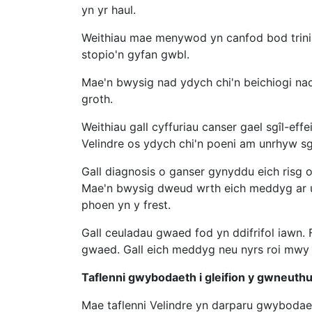
yn yr haul.
Weithiau mae menywod yn canfod bod trinia
stopio'n gyfan gwbl.
Mae'n bwysig nad ydych chi'n beichiogi nac
groth.
Weithiau gall cyffuriau canser gael sgîl-ef
Velindre os ydych chi'n poeni am unrhyw sgî
Gall diagnosis o ganser gynyddu eich risg o
Mae'n bwysig dweud wrth eich meddyg ar u
phoen yn y frest.
Gall ceuladau gwaed fod yn ddifrifol iawn. 
gwaed. Gall eich meddyg neu nyrs roi mwy 
Taflenni gwybodaeth i gleifion y gwneuth
Mae taflenni Velindre yn darparu gwybodaeth 