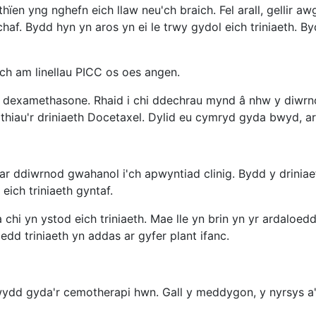
hïen yng nghefn eich llaw neu'ch braich. Fel arall, gellir
haf. Bydd hyn yn aros yn ei le trwy gydol eich triniaeth. 
 am linellau PICC os oes angen.
enw dexamethasone. Rhaid i chi ddechrau mynd â nhw y diwr
ithiau'r driniaeth Docetaxel. Dylid eu cymryd gyda bwyd, ar
ar ddiwrnod gwahanol i'ch apwyntiad clinig. Bydd y drinia
ich triniaeth gyntaf.
i yn ystod eich triniaeth. Mae lle yn brin yn yr ardaloedd ar
edd triniaeth yn addas ar gyfer plant ifanc.
gwydd gyda'r cemotherapi hwn. Gall y meddygon, y nyrsys a'r