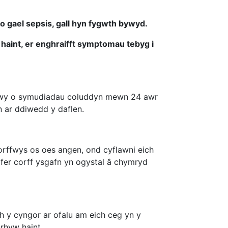
o gael sepsis, gall hyn fygwth bywyd.
haint, er enghraifft symptomau tebyg i
 fwy o symudiadau coluddyn mewn 24 awr
ôn ar ddiwedd y daflen.
gorffwys os oes angen, ond cyflawni eich
rfer corff ysgafn yn ogystal â chymryd
ch y cyngor ar ofalu am eich ceg yn y
nrhyw haint.