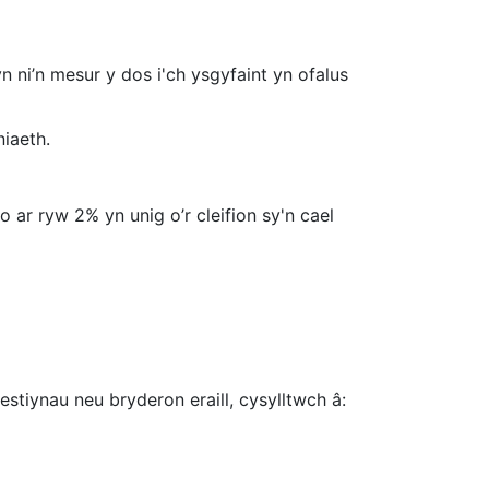
 ni’n mesur y dos i'ch ysgyfaint yn ofalus
niaeth.
ar ryw 2% yn unig o’r cleifion sy'n cael
tiynau neu bryderon eraill, cysylltwch â: