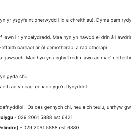
 yr ysgyfaint oherwydd llid a chreithiau). Dyma pam rydyn
if iawn i'r ymbelydredd. Mae hyn yn hawdd ei drin â llawdri
-effaith barhaol ar ôl cemotherapi a radiotherapi
gawsoch. Mae hyn yn anghyffredin iawn ac mae'n effeithio 
hyn gyda chi.
aeth ac yn cael ei hadolygu'n flynyddol
efnyddiol. Os oes gennych chi, neu eich teulu, unrhyw gwes
dolygu
- 029 2061 5888 est 6421
elindre)
- 029 2061 5888 est 6380