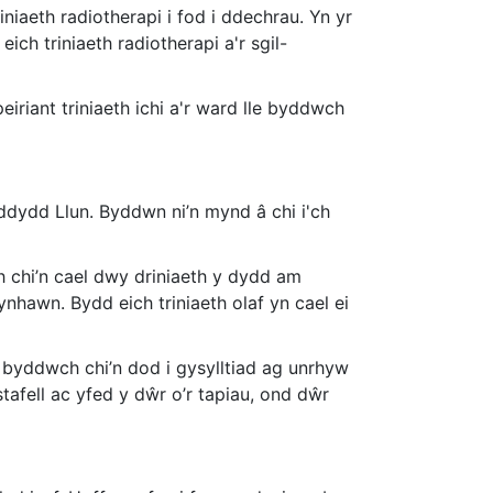
iniaeth radiotherapi i fod i ddechrau. Yn yr
 triniaeth radiotherapi a'r sgil-
iriant triniaeth ichi a'r ward lle byddwch
ddydd Llun. Byddwn ni’n mynd â chi i'ch
h chi’n cael dwy driniaeth y dydd am
nhawn. Bydd eich triniaeth olaf yn cael ei
y byddwch chi’n dod i gysylltiad ag unrhyw
stafell ac yfed y dŵr o’r tapiau, ond dŵr