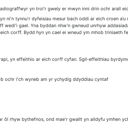
radiograffwyr yn troi'r gwely er mwyn inni drin ochr arall e
yn ni'n tynnu'r dyfeisiau mesur bach oddi ar eich croen a’u r
ff wedi'i gael. Yna byddan nhw’n gwneud unrhyw addasiadau 
 eich corff. Bydd hyn yn cael ei wneud ym mhob triniaeth fell
api, yn effeithio ar eich corff cyfan. Sgil-effeithiau byrdym
 ochr i'ch wyneb am yr ychydig ddyddiau cyntaf
ar ôl rhyw bythefnos, ond mae'r gwallt yn aildyfu ymhen yc