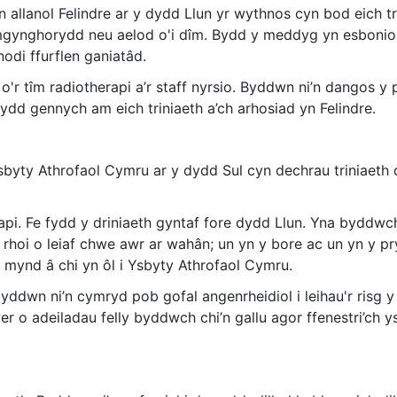
n allanol Felindre ar y dydd Llun yr wythnos cyn bod eich tr
nghorydd neu aelod o'i dîm. Bydd y meddyg yn esbonio eich
fnodi ffurflen ganiatâd.
r tîm radiotherapi a’r staff nyrsio. Byddwn ni’n dangos y pe
dd gennych am eich triniaeth a’ch arhosiad yn Felindre.
Ysbyty Athrofaol Cymru ar y dydd Sul cyn dechrau triniaeth 
api. Fe fydd y driniaeth gyntaf fore dydd Llun. Yna byddwc
 rhoi o leiaf chwe awr ar wahân; un yn y bore ac un yn y pry
 mynd â chi yn ôl i Ysbyty Athrofaol Cymru.
yddwn ni’n cymryd pob gofal angenrheidiol i leihau'r risg 
er o adeiladau felly byddwch chi’n gallu agor ffenestri’ch y