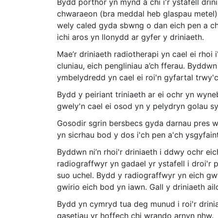
Bydd porthor yn mynd â chi i'r ystafell drin
chwaraeon (bra meddal heb glaspau metel).
wely caled gyda sbwng o dan eich pen a ch
ichi aros yn llonydd ar gyfer y driniaeth.
Mae’r driniaeth radiotherapi yn cael ei rhoi
cluniau, eich pengliniau a’ch fferau. Byddw
ymbelydredd yn cael ei roi'n gyfartal trwy'
Bydd y peiriant triniaeth ar ei ochr yn wyne
gwely'n cael ei osod yn y pelydryn golau s
Gosodir sgrin bersbecs gyda darnau pres wr
yn sicrhau bod y dos i'ch pen a'ch ysgyfaint
Byddwn ni’n rhoi'r driniaeth i ddwy ochr eic
radiograffwyr yn gadael yr ystafell i droi'
suo uchel. Bydd y radiograffwyr yn eich gwy
gwirio eich bod yn iawn. Gall y driniaeth a
Bydd yn cymryd tua deg munud i roi'r drini
gasetiau yr hoffech chi wrando arnyn nhw.