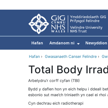
Neidio i'r prif gynnwy
Hafan
Amdanom ni
Newyddion
Dangos isdd
Hafan
›
Gwasanaeth Canser Felindre
›
Gwy
Total Body Irrad
Arbelydru’r corff cyfan (TBI)
Bydd y daflen hon yn eich helpu i ddeall be
esbonio sut mae’ch triniaeth yn cael ei rhoi
Cyn dechrau eich radiotherapi