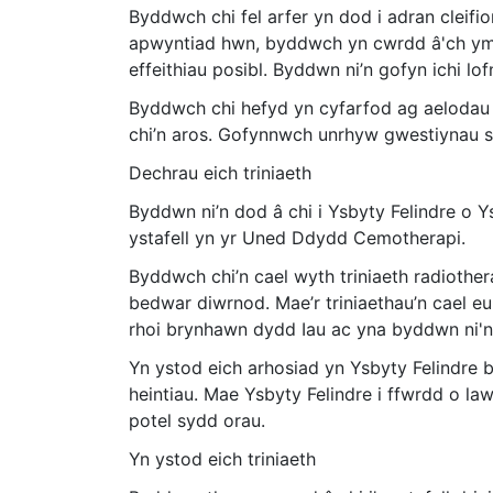
Byddwch chi fel arfer yn dod i adran cleifio
apwyntiad hwn, byddwch yn cwrdd â'ch ymgy
effeithiau posibl. Byddwn ni’n gofyn ichi lo
Byddwch chi hefyd yn cyfarfod ag aelodau o'
chi’n aros. Gofynnwch unrhyw gwestiynau sy
Dechrau eich triniaeth
Byddwn ni’n dod â chi i Ysbyty Felindre o 
ystafell yn yr Uned Ddydd Cemotherapi.
Byddwch chi’n cael wyth triniaeth radiother
bedwar diwrnod. Mae’r triniaethau’n cael eu
rhoi brynhawn dydd Iau ac yna byddwn ni'n
Yn ystod eich arhosiad yn Ysbyty Felindre b
heintiau. Mae Ysbyty Felindre i ffwrdd o law
potel sydd orau.
Yn ystod eich triniaeth