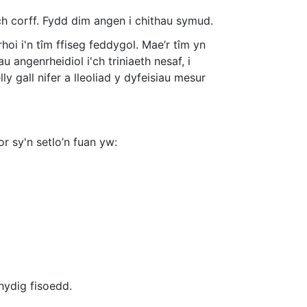
ich corff. Fydd dim angen i chithau symud.
hoi i'n tîm ffiseg feddygol. Mae’r tîm yn
angenrheidiol i'ch triniaeth nesaf, i
y gall nifer a lleoliad y dyfeisiau mesur
or sy'n setlo’n fuan yw:
hydig fisoedd.