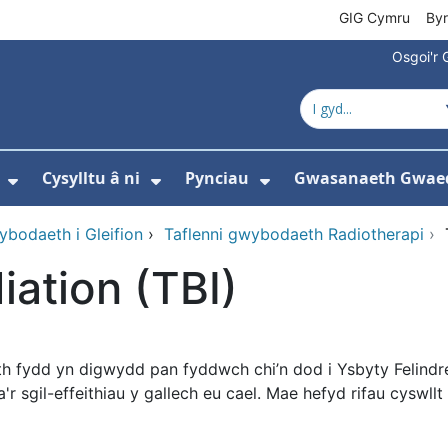
GIG Cymru
By
Osgoi'r 
Cysylltu â ni
Pynciau
Gwasanaeth Gwae
ewislen ar gyfer Amdanom ni
Dangos isddewislen ar gyfer Newyddion
Dangos isddewislen ar gyfer 
Dangos isddewisle
bodaeth i Gleifion
›
Taflenni gwybodaeth Radiotherapi
›
iation (TBI)
th fydd yn digwydd pan fyddwch chi’n dod i Ysbyty Felindre 
 a'r sgil-effeithiau y gallech eu cael. Mae hefyd rifau cysw