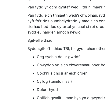
Pan fydd yr ochr gyntaf wedi'i thrin, mae'r 
Pan fydd eich triniaeth wedi'i chwblhau, ryd
cyfrifo'r dos o ymbelydredd y mae eich cor
sicrhau bod dos cyfartal yn cael ei roi dros
sydd eu hangen arnoch newid.
Sgil-effeithiau
Bydd sgil-effeithiau TBI, fel gyda chemother
Ceg sych a dolur gwddf
Chwyddo yn eich chwarennau poer bob
Cochni a chosi ar eich croen
Cyfog (teimlo'n sâl)
Dolur rhydd
Colli’ch gwallt – mae hyn yn digwydd 