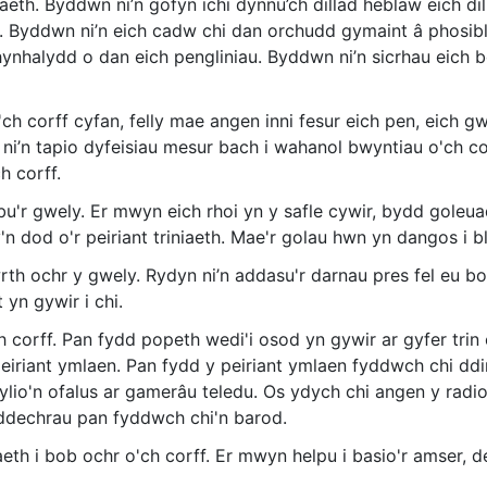
iaeth. Byddwn ni’n gofyn ichi dynnu’ch dillad heblaw eich d
 Byddwn ni’n eich cadw chi dan orchudd gymaint â phosibl
ynhalydd o dan eich pengliniau. Byddwn ni’n sicrhau eich 
 i'ch corff cyfan, felly mae angen inni fesur eich pen, eich 
n ni’n tapio dyfeisiau mesur bach i wahanol bwyntiau o'ch c
ch corff.
bu'r gwely. Er mwyn eich rhoi yn y safle cywir, bydd goleuad
y'n dod o'r peiriant triniaeth. Mae'r golau hwn yn dangos 
th ochr y gwely. Rydyn ni’n addasu'r darnau pres fel eu b
 yn gywir i chi.
h corff. Pan fydd popeth wedi'i osod yn gywir ar gyfer trin
r peiriant ymlaen. Pan fydd y peiriant ymlaen fyddwch chi 
lio'n ofalus ar gamerâu teledu. Os ydych chi angen y radio
ilddechrau pan fyddwch chi'n barod.
aeth i bob ochr o'ch corff. Er mwyn helpu i basio'r amser,