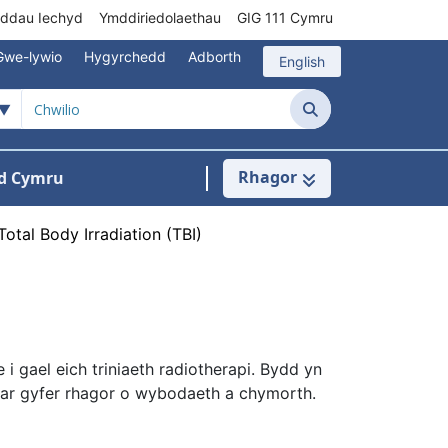
rddau Iechyd
Ymddiriedolaethau
GIG 111 Cymru
Gwe-lywio
Hygyrchedd
Adborth
English
Chwilio
Rhagor
d Cymru
Cysylltu â ni
n ar gyfer Pynciau
Total Body Irradiation (TBI)
i gael eich triniaeth radiotherapi. Bydd yn
llt ar gyfer rhagor o wybodaeth a chymorth.