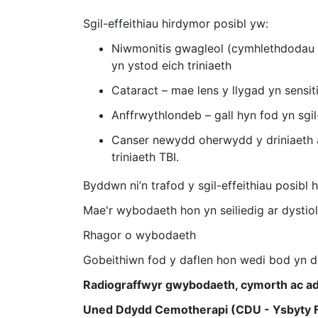
Sgil-effeithiau hirdymor posibl yw:
Niwmonitis gwagleol (cymhlethdodau yn
yn ystod eich triniaeth
Cataract – mae lens y llygad yn sensit
Anffrwythlondeb – gall hyn fod yn sgil
Canser newydd oherwydd y driniaeth a 
triniaeth TBI.
Byddwn ni’n trafod y sgil-effeithiau posibl 
Mae'r wybodaeth hon yn seiliedig ar dystiol
Rhagor o wybodaeth
Gobeithiwn fod y daflen hon wedi bod yn dd
Radiograffwyr gwybodaeth, cymorth ac a
Uned Ddydd Cemotherapi (CDU - Ysbyty F