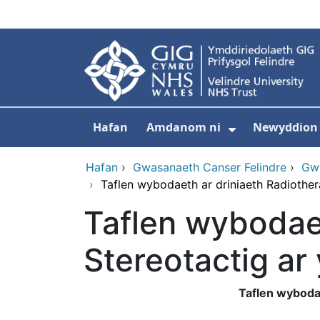
Neidio i'r prif gynnwy
Hafan
Amdanom ni
Newyddion
Dangos isdd
Hafan
›
Gwasanaeth Canser Felindre
›
Gwy
›
Taflen wybodaeth ar driniaeth Radiothera
Taflen wybodaet
Stereotactig ar 
Taflen wybodae