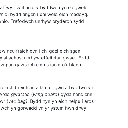
ograffwyr cynllunio y byddwch yn eu gweld.
ynio, bydd angen i chi weld eich meddyg.
dsynio. Trafodwch unrhyw bryderon sydd
aw neu fraich cyn i chi gael eich sgan.
dylai achosi unrhyw effeithiau gwael. Fodd
liw pan gawsoch eich sganio o'r blaen.
u eich breichiau allan o'r gŵn a byddwn yn
fwrdd gwastad (
wing board
) gyda handlenni
wr (
vac bag)
. Bydd hyn yn eich helpu i aros
ddwch yn gorwedd yn yr ystum hwn drwy