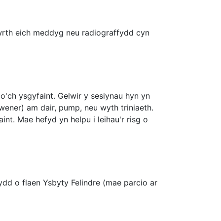
 wrth eich meddyg neu radiograffydd cyn
 o'ch ysgyfaint. Gelwir y sesiynau hyn yn
wener) am dair, pump, neu wyth triniaeth.
int. Mae hefyd yn helpu i leihau'r risg o
sydd o flaen Ysbyty Felindre (mae parcio ar