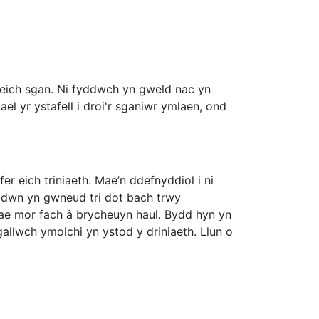
 eich sgan. Ni fyddwch yn gweld nac yn
l yr ystafell i droi'r sganiwr ymlaen, ond
er eich triniaeth. Mae’n ddefnyddiol i ni
ddwn yn gwneud tri dot bach trwy
ae mor fach â brycheuyn haul. Bydd hyn yn
allwch ymolchi yn ystod y driniaeth. Llun o