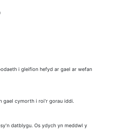
)
daeth i gleifion hefyd ar gael ar wefan
gael cymorth i roi'r gorau iddi.
i sy'n datblygu. Os ydych yn meddwl y