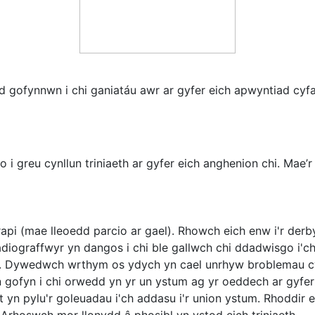
 gofynnwn i chi ganiatáu awr ar gyfer eich apwyntiad cyfa
i greu cynllun triniaeth ar gyfer eich anghenion chi. Mae’r
rapi (mae lleoedd parcio ar gael). Rhowch eich enw i'r derb
adiograffwyr yn dangos i chi ble gallwch chi ddadwisgo i'ch
lo. Dywedwch wrthym os ydych yn cael unrhyw broblemau cy
n gofyn i chi orwedd yn yr un ystum ag yr oeddech ar gyfer
yn pylu'r goleuadau i'ch addasu i'r union ystum. Rhoddir eic