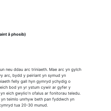
aint â phosib)
 un neu ddau arc triniaeth. Mae arc yn gylch
wy arc, bydd y peiriant yn symud yn
niaeth felly gall hyn gymryd ychydig o
o eich bod yn yr ystum cywir ar gyfer y
yn eich gwylio'n ofalus ar fonitorau teledu.
ch yn teimlo unrhyw beth pan fyddwch yn
n cymryd tua 20-30 munud.