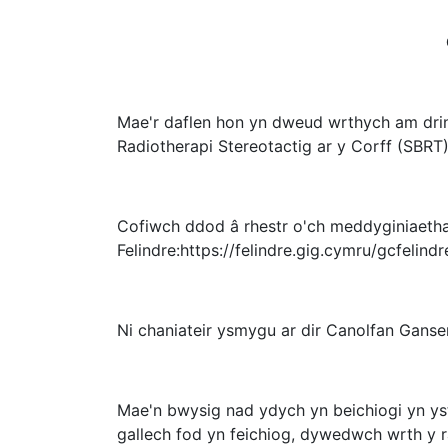
Mae'r daflen hon yn dweud wrthych am drini
Radiotherapi Stereotactig ar y Corff (SBRT).
Cofiwch ddod â rhestr o'ch meddyginiaetha
Felindre:https://felindre.gig.cymru/gcfelindr
Ni chaniateir ysmygu ar dir Canolfan Ganser
Mae'n bwysig nad ydych yn beichiogi yn yst
gallech fod yn feichiog, dywedwch wrth y r