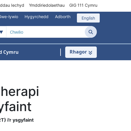
rddau Iechyd
Ymddiriedolaethau
GIG 111 Cymru
Gwe-lywio
Hygyrchedd
Adborth
English
Chwilio
Rhagor
d Cymru
Cysylltu â ni
n ar gyfer Pynciau
therapi
yfaint
) i'r ysgyfaint