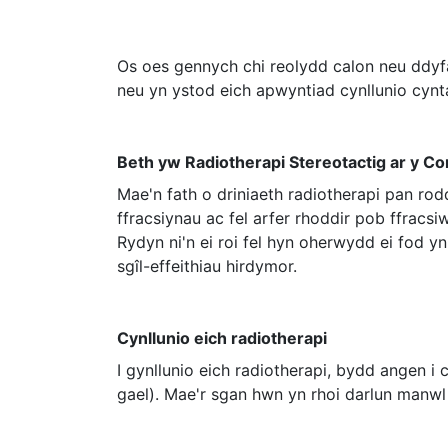
Os oes gennych chi reolydd calon neu ddyf
neu yn ystod eich apwyntiad cynllunio cynta
Beth yw Radiotherapi Stereotactig ar y Co
Mae'n fath o driniaeth radiotherapi pan rodd
ffracsiynau ac fel arfer rhoddir pob ffrac
Rydyn ni'n ei roi fel hyn oherwydd ei fod yn
sgîl-effeithiau hirdymor.
Cynllunio eich radiotherapi
I gynllunio eich radiotherapi, bydd angen i 
gael). Mae'r sgan hwn yn rhoi darlun manwl 