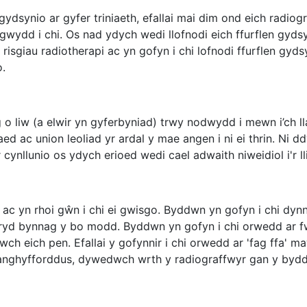
 gydsynio ar gyfer triniaeth, efallai mai dim ond eich radi
wydd i chi. Os nad ydych wedi llofnodi eich ffurflen gyds
isgiau radiotherapi ac yn gofyn i chi lofnodi ffurflen gy
o.
g o liw (a elwir yn gyferbyniad) trwy nodwydd i mewn i’ch ll
ed ac union leoliad yr ardal y mae angen i ni ei thrin. Ni d
ynllunio os ydych erioed wedi cael adwaith niweidiol i'r l
ac yn rhoi gŵn i chi ei gwisgo. Byddwn yn gofyn i chi dynn
pryd bynnag y bo modd. Byddwn yn gofyn i chi orwedd ar 
wch eich pen. Efallai y gofynnir i chi orwedd ar 'fag ffa' ma
 anghyfforddus, dywedwch wrth y radiograffwyr gan y by