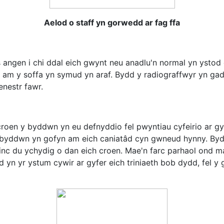
Aelod o staff yn gorwedd ar fag ffa
s angen i chi ddal eich gwynt neu anadlu'n normal yn ystod
am y soffa yn symud yn araf. Bydd y radiograffwyr yn gadae
enestr fawr.
croen y byddwn yn eu defnyddio fel pwyntiau cyfeirio ar gyf
, a byddwn yn gofyn am eich caniatâd cyn gwneud hynny. By
inc du ychydig o dan eich croen. Mae'n farc parhaol ond m
yn yr ystum cywir ar gyfer eich triniaeth bob dydd, fel y g