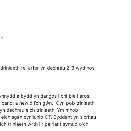
n.
 driniaeth fel arfer yn dechrau 2-3 wythnos
ynnydd a bydd yn dangos i chi ble i aros.
 canol a newid i’ch gŵn. Cyn pob triniaeth
n dechrau eich triniaeth. Ym mhob
 eich sgan cynllunio CT. Byddant yn sicrhau
h triniaeth wrth i'r peiriant symud o'ch