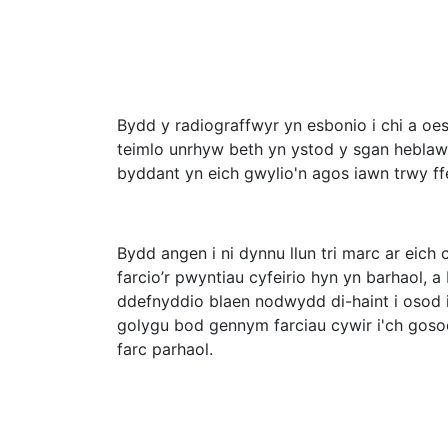
Bydd y radiograffwyr yn esbonio i chi a oe
teimlo unrhyw beth yn ystod y sgan heblaw 
byddant yn eich gwylio'n agos iawn trwy ff
Bydd angen i ni dynnu llun tri marc ar eich 
farcio’r pwyntiau cyfeirio hyn yn barhaol
ddefnyddio blaen nodwydd di-haint i osod 
golygu bod gennym farciau cywir i'ch gosod 
farc parhaol.