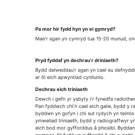
Pa mor hir fydd hyn yn ei gymryd?
Mae'r sgan yn cymryd tua 15-20 munud, ond
Pryd fyddaf yn dechrau’r driniaeth?
Bydd delweddau’r sgan yn cael eu defnyddio 
ar ôl eich apwyntiad cynllunio.
Dechrau eich triniaeth
Dewch i gefn yr ysbyty i'r fynedfa radiothe
Pan fyddwch chi'n cael eich galw, bydd y r
byddwn yn gofyn i chi sut rydych yn teim
ymweliad triniaeth, bydd y radiograffwyr y
eich bod mor gyfforddus â phosibl. Byddant 