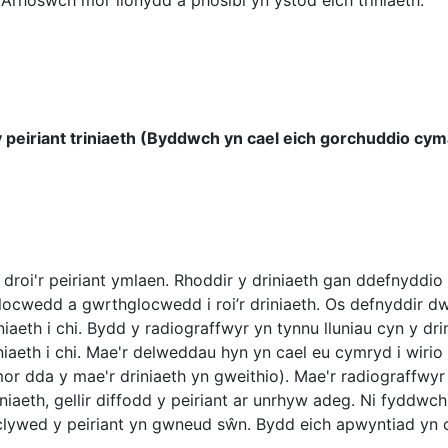
Arhoswch mor llonydd â phosibl yn ystod eich triniaeth.
y peiriant triniaeth (Byddwch yn cael eich gorchuddio cym
i droi'r peiriant ymlaen. Rhoddir y driniaeth gan ddefnyddio
 clocwedd a gwrthglocwedd i roi’r driniaeth. Os defnyddir d
iaeth i chi. Bydd y radiograffwyr yn tynnu lluniau cyn y dri
iniaeth i chi. Mae'r delweddau hyn yn cael eu cymryd i wiri
or dda y mae'r driniaeth yn gweithio). Mae'r radiograffwyr 
aeth, gellir diffodd y peiriant ar unrhyw adeg. Ni fyddw
yn clywed y peiriant yn gwneud sŵn. Bydd eich apwyntiad y