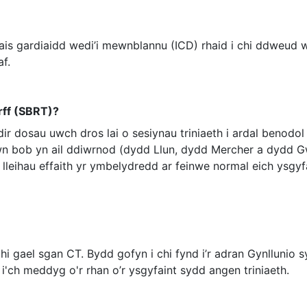
ais gardiaidd wedi’i mewnblannu (ICD) rhaid i chi ddweud
f.
rff (SBRT)?
ir dosau uwch dros lai o sesiynau triniaeth i ardal benodol
siwn bob yn ail ddiwrnod (dydd Llun, dydd Mercher a dydd G
 lleihau effaith yr ymbelydredd ar feinwe normal eich ysgyfa
chi gael sgan CT. Bydd gofyn i chi fynd i’r adran Gynllunio 
i'ch meddyg o'r rhan o’r ysgyfaint sydd angen triniaeth.