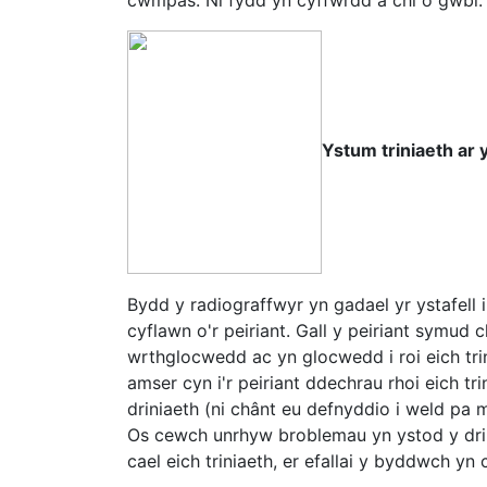
cwmpas. Ni fydd yn cyffwrdd â chi o gwbl. 
Ystum triniaeth ar 
Bydd y radiograffwyr yn gadael yr ystafell 
cyflawn o'r peiriant. Gall y peiriant symud
wrthglocwedd ac yn glocwedd i roi eich trin
amser cyn i'r peiriant ddechrau rhoi eich tr
driniaeth (ni chânt eu defnyddio i weld pa m
Os cewch unrhyw broblemau yn ystod y drini
cael eich triniaeth, er efallai y byddwch 