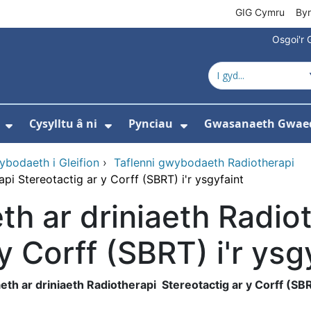
GIG Cymru
By
Osgoi'r 
Cysylltu â ni
Pynciau
Gwasanaeth Gwae
ewislen ar gyfer Amdanom ni
Dangos isddewislen ar gyfer Newyddion
Dangos isddewislen ar gyfer 
Dangos isddewisle
bodaeth i Gleifion
›
Taflenni gwybodaeth Radiotherapi
pi Stereotactig ar y Corff (SBRT) i'r ysgyfaint
h ar driniaeth Radio
y Corff (SBRT) i'r ysg
th ar driniaeth Radiotherapi Stereotactig ar y Corff (SBRT