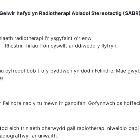
Gelwir hefyd yn Radiotherapi Abladol Stereotactig (SABR
aeth radiotherapi i'r ysgyfaint o'r enw
 Rhestrir rhifau ffôn cyswllt ar ddiwedd y llyfryn.
u cyfredol bob tro y byddwch yn dod i Felindre. Mae gwybo
e/
 Felindre nac y tu mewn i’r ganolfan. Gofynnwch os hoffech 
od eich triniaeth oherwydd gall radiotherapi niweidio bab
adiograffwyr ar unwaith.