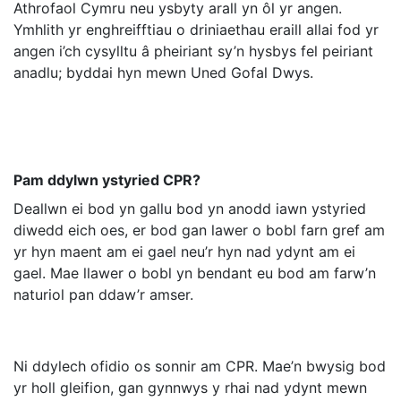
Athrofaol Cymru neu ysbyty arall yn ôl yr angen.
Ymhlith yr enghreifftiau o driniaethau eraill allai fod yr
angen i’ch cysylltu â pheiriant sy’n hysbys fel peiriant
anadlu; byddai hyn mewn Uned Gofal Dwys.
Pam ddylwn ystyried CPR?
Deallwn ei bod yn gallu bod yn anodd iawn ystyried
diwedd eich oes, er bod gan lawer o bobl farn gref am
yr hyn maent am ei gael neu’r hyn nad ydynt am ei
gael. Mae llawer o bobl yn bendant eu bod am farw’n
naturiol pan ddaw’r amser.
Ni ddylech ofidio os sonnir am CPR. Mae’n bwysig bod
yr holl gleifion, gan gynnwys y rhai nad ydynt mewn