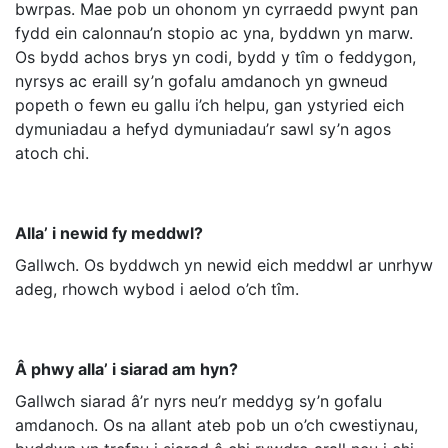
bwrpas. Mae pob un ohonom yn cyrraedd pwynt pan
fydd ein calonnau’n stopio ac yna, byddwn yn marw.
Os bydd achos brys yn codi, bydd y tîm o feddygon,
nyrsys ac eraill sy’n gofalu amdanoch yn gwneud
popeth o fewn eu gallu i’ch helpu, gan ystyried eich
dymuniadau a hefyd dymuniadau’r sawl sy’n agos
atoch chi.
Alla’ i newid fy meddwl?
Gallwch. Os byddwch yn newid eich meddwl ar unrhyw
adeg, rhowch wybod i aelod o’ch tîm.
Â phwy alla’ i siarad am hyn?
Gallwch siarad â’r nyrs neu’r meddyg sy’n gofalu
amdanoch. Os na allant ateb pob un o’ch cwestiynau,