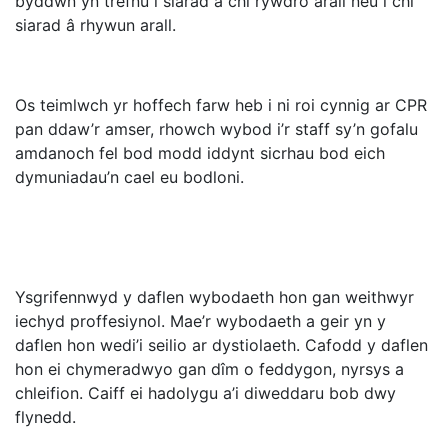
byddwn yn trefnu i siarad â chi rywdro arall neu i chi
siarad â rhywun arall.
Os teimlwch yr hoffech farw heb i ni roi cynnig ar CPR
pan ddaw’r amser, rhowch wybod i’r staff sy’n gofalu
amdanoch fel bod modd iddynt sicrhau bod eich
dymuniadau’n cael eu bodloni.
Ysgrifennwyd y daflen wybodaeth hon gan weithwyr
iechyd proffesiynol. Mae’r wybodaeth a geir yn y
daflen hon wedi’i seilio ar dystiolaeth. Cafodd y daflen
hon ei chymeradwyo gan dîm o feddygon, nyrsys a
chleifion. Caiff ei hadolygu a’i diweddaru bob dwy
flynedd.