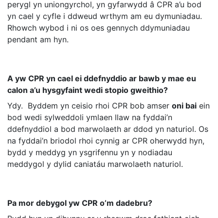
perygl yn uniongyrchol, yn gyfarwydd â CPR a’u bod
yn cael y cyfle i ddweud wrthym am eu dymuniadau.
Rhowch wybod i ni os oes gennych ddymuniadau
pendant am hyn.
A yw CPR yn cael ei ddefnyddio ar bawb y mae eu
calon a’u hysgyfaint wedi stopio gweithio?
Ydy. Byddem yn ceisio rhoi CPR bob amser
oni bai
ein
bod wedi sylweddoli ymlaen llaw na fyddai’n
ddefnyddiol a bod marwolaeth ar ddod yn naturiol. Os
na fyddai’n briodol rhoi cynnig ar CPR oherwydd hyn,
bydd y meddyg yn ysgrifennu yn y nodiadau
meddygol y dylid caniatáu marwolaeth naturiol.
Pa mor debygol yw CPR o’m dadebru?