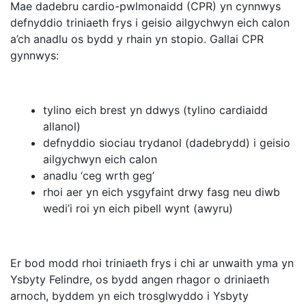
Mae dadebru cardio-pwlmonaidd (CPR) yn cynnwys
defnyddio triniaeth frys i geisio ailgychwyn eich calon
a’ch anadlu os bydd y rhain yn stopio. Gallai CPR
gynnwys:
tylino eich brest yn ddwys (tylino cardiaidd
allanol)
defnyddio siociau trydanol (dadebrydd) i geisio
ailgychwyn eich calon
anadlu ‘ceg wrth geg’
rhoi aer yn eich ysgyfaint drwy fasg neu diwb
wedi’i roi yn eich pibell wynt (awyru)
Er bod modd rhoi triniaeth frys i chi ar unwaith yma yn
Ysbyty Felindre, os bydd angen rhagor o driniaeth
arnoch, byddem yn eich trosglwyddo i Ysbyty