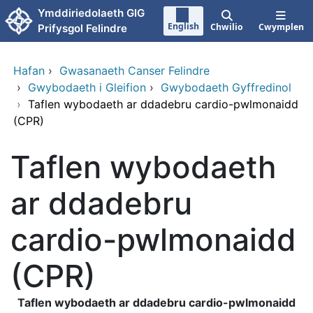
Neidio i'r prif gynnwy
Ymddiriedolaeth GIG
English
Chwilio
Cwymplen
Prifysgol Felindre
Hafan
›
Gwasanaeth Canser Felindre
›
Gwybodaeth i Gleifion
›
Gwybodaeth Gyffredinol
›
Taflen wybodaeth ar ddadebru cardio-pwlmonaidd
(CPR)
Taflen wybodaeth
ar ddadebru
cardio-pwlmonaidd
(CPR)
Taflen wybodaeth ar ddadebru cardio-pwlmonaidd