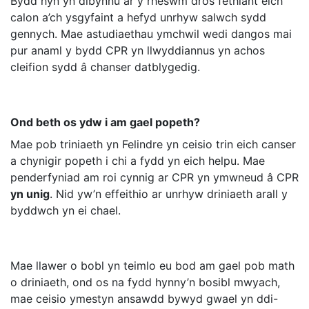
Bydd hyn yn dibynnu ar y rheswm dros fethiant eich
calon a’ch ysgyfaint a hefyd unrhyw salwch sydd
gennych. Mae astudiaethau ymchwil wedi dangos mai
pur anaml y bydd CPR yn llwyddiannus yn achos
cleifion sydd â chanser datblygedig.
Ond beth os ydw i am gael popeth?
Mae pob triniaeth yn Felindre yn ceisio trin eich canser
a chynigir popeth i chi a fydd yn eich helpu. Mae
penderfyniad am roi cynnig ar CPR yn ymwneud â CPR
yn unig
. Nid yw’n effeithio ar unrhyw driniaeth arall y
byddwch yn ei chael.
Mae llawer o bobl yn teimlo eu bod am gael pob math
o driniaeth, ond os na fydd hynny’n bosibl mwyach,
mae ceisio ymestyn ansawdd bywyd gwael yn ddi-