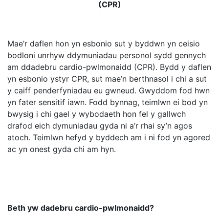
(CPR)
Mae’r daflen hon yn esbonio sut y byddwn yn ceisio
bodloni unrhyw ddymuniadau personol sydd gennych
am ddadebru cardio-pwlmonaidd (CPR). Bydd y daflen
yn esbonio ystyr CPR, sut mae’n berthnasol i chi a sut
y caiff penderfyniadau eu gwneud. Gwyddom fod hwn
yn fater sensitif iawn. Fodd bynnag, teimlwn ei bod yn
bwysig i chi gael y wybodaeth hon fel y gallwch
drafod eich dymuniadau gyda ni a’r rhai sy’n agos
atoch. Teimlwn hefyd y byddech am i ni fod yn agored
ac yn onest gyda chi am hyn.
Beth yw dadebru cardio-pwlmonaidd?