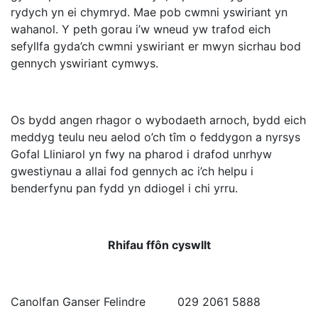
rydych yn ei chymryd. Mae pob cwmni yswiriant yn
wahanol. Y peth gorau i’w wneud yw trafod eich
sefyllfa gyda’ch cwmni yswiriant er mwyn sicrhau bod
gennych yswiriant cymwys.
Os bydd angen rhagor o wybodaeth arnoch, bydd eich
meddyg teulu neu aelod o’ch tîm o feddygon a nyrsys
Gofal Lliniarol yn fwy na pharod i drafod unrhyw
gwestiynau a allai fod gennych ac i’ch helpu i
benderfynu pan fydd yn ddiogel i chi yrru.
Rhifau ffôn cyswllt
Canolfan Ganser Felindre 029 2061 5888