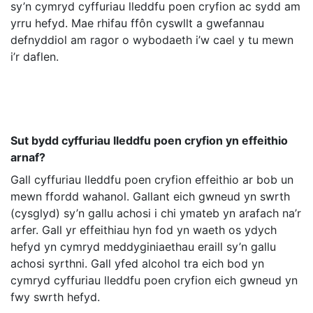
sy’n cymryd cyffuriau lleddfu poen cryfion ac sydd am
yrru hefyd. Mae rhifau ffôn cyswllt a gwefannau
defnyddiol am ragor o wybodaeth i’w cael y tu mewn
i’r daflen.
Sut bydd cyffuriau lleddfu poen cryfion yn effeithio
arnaf?
Gall cyffuriau lleddfu poen cryfion effeithio ar bob un
mewn ffordd wahanol. Gallant eich gwneud yn swrth
(cysglyd) sy’n gallu achosi i chi ymateb yn arafach na’r
arfer. Gall yr effeithiau hyn fod yn waeth os ydych
hefyd yn cymryd meddyginiaethau eraill sy’n gallu
achosi syrthni. Gall yfed alcohol tra eich bod yn
cymryd cyffuriau lleddfu poen cryfion eich gwneud yn
fwy swrth hefyd.