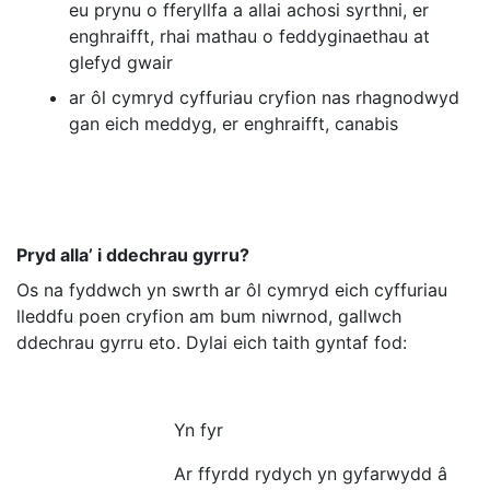
eu prynu o fferyllfa a allai achosi syrthni, er
enghraifft, rhai mathau o feddyginaethau at
glefyd gwair
ar ôl cymryd cyffuriau cryfion nas rhagnodwyd
gan eich meddyg, er enghraifft, canabis
Pryd alla’ i ddechrau gyrru?
Os na fyddwch yn swrth ar ôl cymryd eich cyffuriau
lleddfu poen cryfion am bum niwrnod, gallwch
ddechrau gyrru eto. Dylai eich taith gyntaf fod:
Yn fyr
Ar ffyrdd rydych yn gyfarwydd â