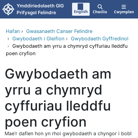
Neidio i'r prif gynnwy
Ymddiriedolaeth GIG
English
Chwilio
Cwymplen
Prifysgol Felindre
Hafan
›
Gwasanaeth Canser Felindre
›
Gwybodaeth i Gleifion
›
Gwybodaeth Gyffredinol
›
Gwybodaeth am yrru a chymryd cyffuriau lleddfu
poen cryfion
Gwybodaeth am
yrru a chymryd
cyffuriau lleddfu
poen cryfion
Mae’r daflen hon yn rhoi gwybodaeth a chyngor i bobl