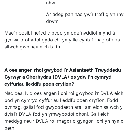
nhw
Ar adeg pan nad yw’r traffig yn rhy
drwm
Mae’n bosibl hefyd y bydd yn ddefnyddiol mynd â
gyrrwr profiadol gyda chi yn y lle cyntaf rhag ofn na
allwch gwblhau eich taith.
A oes angen rhoi gwybod i’r Asiantaeth Trwyddedu
Gyrwyr a Cherbydau (DVLA) os ydw i’n cymryd
cyffuriau lleddfu poen cryfion?
Nac oes. Nid oes angen i chi roi gwybod i’r DVLA eich
bod yn cymryd cyffuriau lleddfu poen cryfion. Fodd
bynnag, gallai fod gwybodaeth arall am eich salwch y
dylai’r DVLA fod yn ymwybodol ohoni. Gall eich
meddyg neu’r DVLA roi rhagor o gyngor i chi yn hyn o
beth.