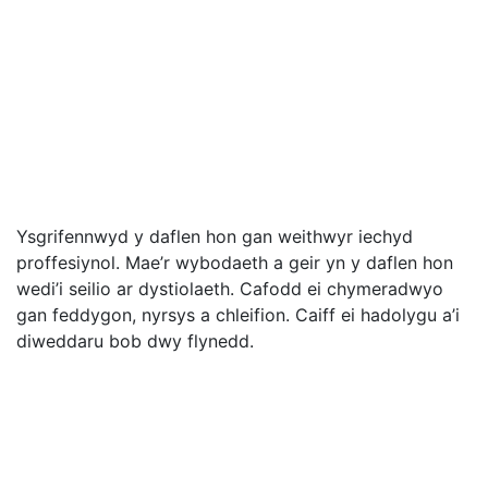
Ysgrifennwyd y daflen hon gan weithwyr iechyd
proffesiynol. Mae’r wybodaeth a geir yn y daflen hon
wedi’i seilio ar dystiolaeth. Cafodd ei chymeradwyo
gan feddygon, nyrsys a chleifion. Caiff ei hadolygu a’i
diweddaru bob dwy flynedd.