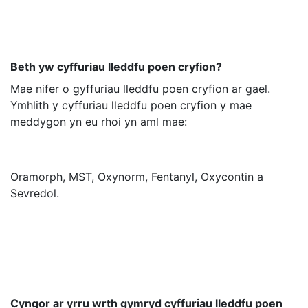
Beth yw cyffuriau lleddfu poen cryfion?
Mae nifer o gyffuriau lleddfu poen cryfion ar gael.
Ymhlith y cyffuriau lleddfu poen cryfion y mae
meddygon yn eu rhoi yn aml mae:
Oramorph, MST, Oxynorm, Fentanyl, Oxycontin a
Sevredol.
Cyngor ar yrru wrth gymryd cyffuriau lleddfu poen