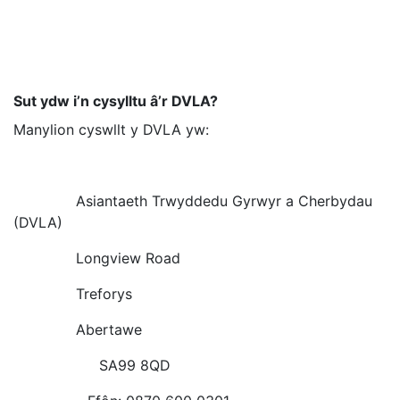
Sut ydw i’n cysylltu â’r DVLA?
Manylion cyswllt y DVLA yw:
Asiantaeth Trwyddedu Gyrwyr a Cherbydau
(DVLA)
Longview Road
Treforys
Abertawe
SA99 8QD