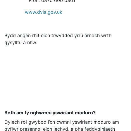
Ffôn: 0870 600 0301
www.dvla.gov.uk
Bydd angen rhif eich trwydded yrru arnoch wrth
gysylltu â nhw.
Beth am fy nghwmni yswiriant moduro?
Dylech roi gwybod i’ch cwmni yswiriant moduro am
gyflwr presennol eich iechyd, a pha feddyginiaeth