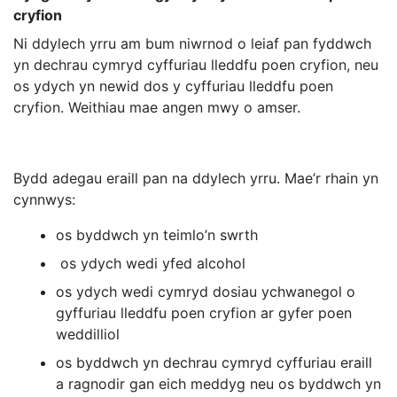
cryfion
Ni ddylech yrru am bum niwrnod o leiaf pan fyddwch
yn dechrau cymryd cyffuriau lleddfu poen cryfion, neu
os ydych yn newid dos y cyffuriau lleddfu poen
cryfion. Weithiau mae angen mwy o amser.
Bydd adegau eraill pan na ddylech yrru. Mae’r rhain yn
cynnwys:
os byddwch yn teimlo’n swrth
os ydych wedi yfed alcohol
os ydych wedi cymryd dosiau ychwanegol o
gyffuriau lleddfu poen cryfion ar gyfer poen
weddilliol
os byddwch yn dechrau cymryd cyffuriau eraill
a ragnodir gan eich meddyg neu os byddwch yn