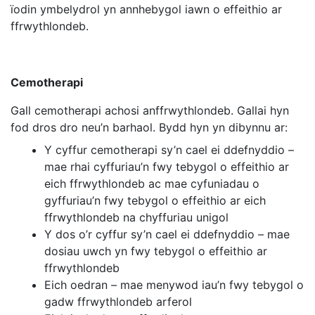
ïodin ymbelydrol yn annhebygol iawn o effeithio ar
ffrwythlondeb.
Cemotherapi
Gall cemotherapi achosi anffrwythlondeb. Gallai hyn
fod dros dro neu’n barhaol. Bydd hyn yn dibynnu ar:
Y cyffur cemotherapi sy’n cael ei ddefnyddio –
mae rhai cyffuriau’n fwy tebygol o effeithio ar
eich ffrwythlondeb ac mae cyfuniadau o
gyffuriau’n fwy tebygol o effeithio ar eich
ffrwythlondeb na chyffuriau unigol
Y dos o’r cyffur sy’n cael ei ddefnyddio – mae
dosiau uwch yn fwy tebygol o effeithio ar
ffrwythlondeb
Eich oedran – mae menywod iau’n fwy tebygol o
gadw ffrwythlondeb arferol