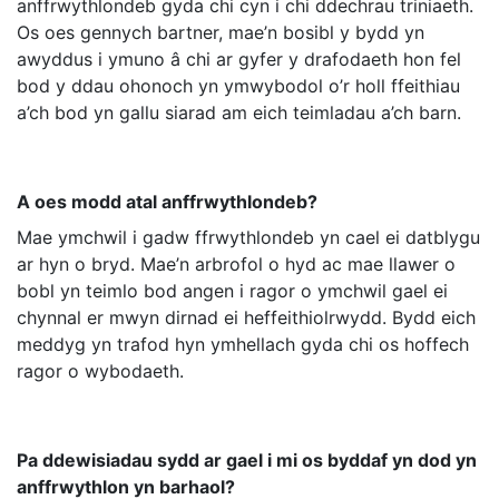
anffrwythlondeb gyda chi cyn i chi ddechrau triniaeth.
Os oes gennych bartner, mae’n bosibl y bydd yn
awyddus i ymuno â chi ar gyfer y drafodaeth hon fel
bod y ddau ohonoch yn ymwybodol o’r holl ffeithiau
a’ch bod yn gallu siarad am eich teimladau a’ch barn.
A oes modd atal anffrwythlondeb?
Mae ymchwil i gadw ffrwythlondeb yn cael ei datblygu
ar hyn o bryd. Mae’n arbrofol o hyd ac mae llawer o
bobl yn teimlo bod angen i ragor o ymchwil gael ei
chynnal er mwyn dirnad ei heffeithiolrwydd. Bydd eich
meddyg yn trafod hyn ymhellach gyda chi os hoffech
ragor o wybodaeth.
Pa ddewisiadau sydd ar gael i mi os byddaf yn dod yn
anffrwythlon yn barhaol?