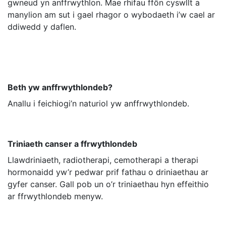
gwneud yn anffrwythlon. Mae rhifau ffôn cyswllt a
manylion am sut i gael rhagor o wybodaeth i’w cael ar
ddiwedd y daflen.
Beth yw anffrwythlondeb?
Anallu i feichiogi’n naturiol yw anffrwythlondeb.
Triniaeth canser a ffrwythlondeb
Llawdriniaeth, radiotherapi, cemotherapi a therapi
hormonaidd yw’r pedwar prif fathau o driniaethau ar
gyfer canser. Gall pob un o’r triniaethau hyn effeithio
ar ffrwythlondeb menyw.