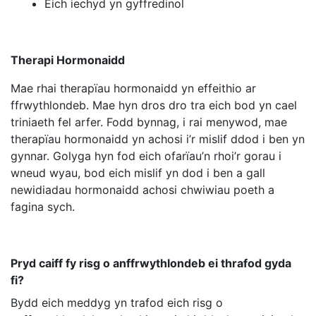
Eich iechyd yn gyffredinol
Therapi Hormonaidd
Mae rhai therapïau hormonaidd yn effeithio ar
ffrwythlondeb. Mae hyn dros dro tra eich bod yn cael
triniaeth fel arfer. Fodd bynnag, i rai menywod, mae
therapïau hormonaidd yn achosi i’r mislif ddod i ben yn
gynnar. Golyga hyn fod eich ofarïau’n rhoi’r gorau i
wneud wyau, bod eich mislif yn dod i ben a gall
newidiadau hormonaidd achosi chwiwiau poeth a
fagina sych.
Pryd caiff fy risg o anffrwythlondeb ei thrafod gyda
fi?
Bydd eich meddyg yn trafod eich risg o