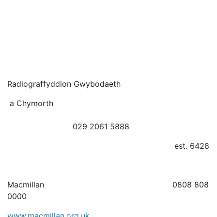
Radiograffyddion Gwybodaeth
a Chymorth
029 2061 5888
est. 6428
Macmillan 0808 808
0000
www.macmillan.org.uk