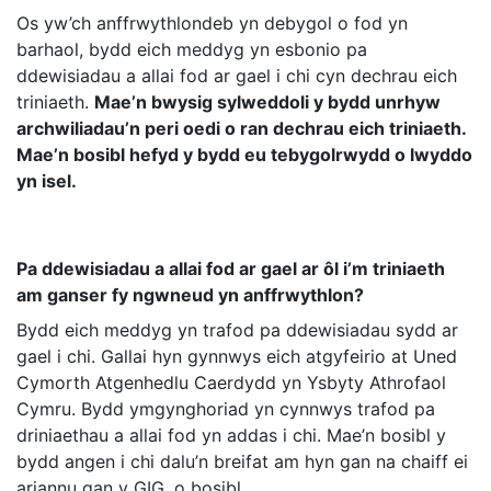
Os yw’ch anffrwythlondeb yn debygol o fod yn
barhaol, bydd eich meddyg yn esbonio pa
ddewisiadau a allai fod ar gael i chi cyn dechrau eich
triniaeth.
Mae’n bwysig sylweddoli y bydd unrhyw
archwiliadau’n peri oedi o ran dechrau eich triniaeth.
Mae’n bosibl hefyd y bydd eu tebygolrwydd o lwyddo
yn isel.
Pa ddewisiadau a allai fod ar gael ar ôl i’m triniaeth
am ganser fy ngwneud yn anffrwythlon?
Bydd eich meddyg yn trafod pa ddewisiadau sydd ar
gael i chi. Gallai hyn gynnwys eich atgyfeirio at Uned
Cymorth Atgenhedlu Caerdydd yn Ysbyty Athrofaol
Cymru. Bydd ymgynghoriad yn cynnwys trafod pa
driniaethau a allai fod yn addas i chi. Mae’n bosibl y
bydd angen i chi dalu’n breifat am hyn gan na chaiff ei
ariannu gan y GIG, o bosibl.