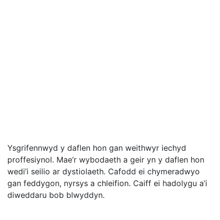
Ysgrifennwyd y daflen hon gan weithwyr iechyd
proffesiynol. Mae’r wybodaeth a geir yn y daflen hon
wedi’i seilio ar dystiolaeth. Cafodd ei chymeradwyo
gan feddygon, nyrsys a chleifion. Caiff ei hadolygu a’i
diweddaru bob blwyddyn.