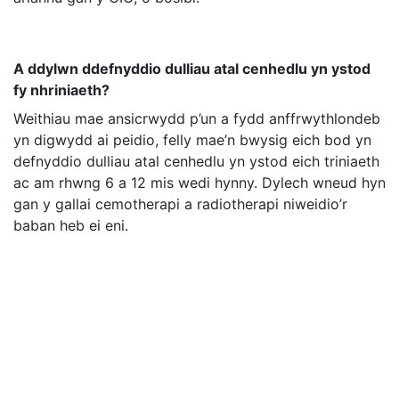
A ddylwn ddefnyddio dulliau atal cenhedlu yn ystod
fy nhriniaeth?
Weithiau mae ansicrwydd p’un a fydd anffrwythlondeb
yn digwydd ai peidio, felly mae’n bwysig eich bod yn
defnyddio dulliau atal cenhedlu yn ystod eich triniaeth
ac am rhwng 6 a 12 mis wedi hynny. Dylech wneud hyn
gan y gallai cemotherapi a radiotherapi niweidio’r
baban heb ei eni.