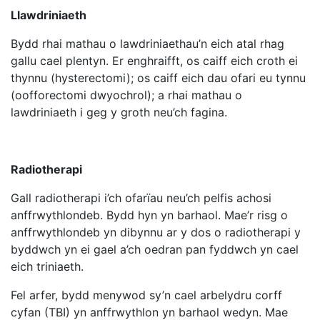
Llawdriniaeth
Bydd rhai mathau o lawdriniaethau’n eich atal rhag
gallu cael plentyn. Er enghraifft, os caiff eich croth ei
thynnu (hysterectomi); os caiff eich dau ofari eu tynnu
(oofforectomi dwyochrol); a rhai mathau o
lawdriniaeth i geg y groth neu’ch fagina.
Radiotherapi
Gall radiotherapi i’ch ofarïau neu’ch pelfis achosi
anffrwythlondeb. Bydd hyn yn barhaol. Mae’r risg o
anffrwythlondeb yn dibynnu ar y dos o radiotherapi y
byddwch yn ei gael a’ch oedran pan fyddwch yn cael
eich triniaeth.
Fel arfer, bydd menywod sy’n cael arbelydru corff
cyfan (TBI) yn anffrwythlon yn barhaol wedyn. Mae