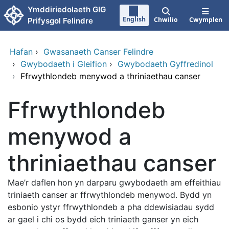
Neidio i'r prif gynnwy
Ymddiriedolaeth GIG
English
Chwilio
Cwymplen
Prifysgol Felindre
Hafan
›
Gwasanaeth Canser Felindre
›
Gwybodaeth i Gleifion
›
Gwybodaeth Gyffredinol
›
Ffrwythlondeb menywod a thriniaethau canser
Ffrwythlondeb
menywod a
thriniaethau canser
Mae’r daflen hon yn darparu gwybodaeth am effeithiau
triniaeth canser ar ffrwythlondeb menywod. Bydd yn
esbonio ystyr ffrwythlondeb a pha ddewisiadau sydd
ar gael i chi os bydd eich triniaeth ganser yn eich